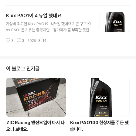
시승한 페라리 캘리포티아T 도 한 번 해 봄 ㅎㅎ 재미가 들
려서 내 차 체리도 해 봤습니다.원본은 아래 이미지로... 내
Kixx PAO1이 리뉴얼 했네요.
친김에 레모닝 까지 한 번... 한 두번 해 보더니... 비슷한 모
글 내용
양은 이제 금방 만들어 주네요.AI 가 재미를 떠나서 실용적
가성비 최고인 Kixx PAO1이 리뉴얼 했네요.기존 구구 Ki
인 곳에서 어떻게 사용되어질지 궁금하네요.
xx PAO1은 기유는 좋았지만... 첨가제가 좀 부족한 듯한
느낌이였고... 얼마전까지 쓰던 개선된 PAO1은 첨가제까
3
3
2025. 8. 14.
지 좋아져서 너무 맘에 들어 하던 중이였습니다. 그런데 이
번에 리뉴얼 하면서 모습이 완전히 바꾸게 되었네요. 자세
한 내용은 아래 참고...https://kixxman.com/product_
info_2025_kixx_pao_100 Kixx 엔진오일 킥스파오1
에서 킥스파오100으로 NEW 리뉴얼! (Kixx PAO 100 0
이 블로그 인기글
W-30, 0W-40) - 제품정보 - Kixx 엔프리미엄 엔진오일
의 새로운 기준을 제시했던 Kixx PAO 1(킥스 파오 원)이
새 이름 ‘Kixx PAO 100(킥스 파오 백)’으로 돌아왔습니
다! 많은 분..
ZIC Racing 엔진오일이 다시 나
Kixx PAO100 한상자를 주문 했
오나 보네요.
습니다.