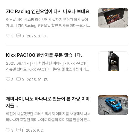
ZIC Racing 엔진오일이 다시 나오나 보네요.
글 내용
어느날 네이버 쇼핑 라이브에서 갑자기 푸쉬가 와서 들어
가 보니 ZIC Racing 엔진오일 할인 행사를 하더군요.사실
기존에 나오던 ZIC Racing 오일이 재고털이 하면서 마지
3
0
2026. 3. 13.
막으로 판다고 해서 산 적이 있었습니다.2024.06.20 -
[일상이야기] - ZIC Racing(레이싱) 엔진 오일 구매 ZIC
Racing(레이싱) 엔진 오일 구매https://brand.naver.c
Kixx PAO100 한상자를 주문 했습니다.
om/skzic/products/7160931301 SK엔무브 지크 레
글 내용
이싱 STD 5W-30 1L (ZIC RACING STD) : SK ZIC 엔
2025.08.14 - [기타 차량관련 이야기] - Kixx PAO1이
진오일[SK ZIC 엔진오일] SK ZIC 공식 스토어brand.na
리뉴얼 했네요. Kixx PAO1이 리뉴얼 했네요.가성비 최고
ver.com 구매 좌표는 위에 있습니다. 언제까지 50% 할
인 Kixx PAO1이 리뉴얼 했네요.기존 구구 Kixx PAO1은
인testdrive.4te.co.kr 기쁜 마음에 얼..
3
0
2025. 10. 17.
기유는 좋았지만... 첨가제가 좀 부족한 듯한 느낌이였고...
얼마전까지 쓰던 개선된 PAO1은 첨가제까지 좋아져서 너
무 맘에 들어 하던testdrive.4te.co.kr 위 블로그에서 Ki
제미나이, 나노 바나나로 만들어 본 차량 이미
xx PAO1이 PAO 100으로 리뉴얼 했다고 했는데...이놈
의 오일병은 고칠 수 없는건지... 아직 ZIC Racing도 많
지들...
글 내용
고... Kixx PAO1도 많은데... 한 상자를 더 주문 했습니다.
예전에 시승했었던 로터스 엑시지 이미지를 사용해서 나노
가격 비교를 좀 해 봤더니... 1리터 기준 7,900원이 최저가
바나나가 포함된 제미나이로 다음의 이미지를 만들어 봤습
인 것 같아서 주문 했습니다. (물론 더 찾아보면 더 싼 곳..
니다.중간 중간 말을 못 알아 듣고 원하는 모양이 아니라서
3
1
2025. 9. 2.
약간의 수정을 가하긴 했지만 엄청나네요. 그리고 일전에