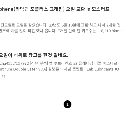
킥스 파오 원)이 새 이름 ‘Kixx PAO 100(킥스 파오 백)’으로 돌아왔습니다!
 graphene(카닥랩 포플러스 그래핀) 오일 교환 in 모스터프 -
오일로 오일을 갈았습니다. 23년도 6월 10일에 교환 하고 나서 7개월 정
부에 차를 많이 타긴 했나 봅니다. 7개월 만에 탄 키로수는... 8,410.9km
다가 눈이 너무 많이 내리는 날이되어서 사장님께 말씀 드리고 1월로 미뤘더
넘게 되었습니다. 카닥 오일에 너무 익숙해진 탓인지 이제 큰 감흥은 없네요.
 2통 남게 되었는데... 2통 + 남은 다른 오일 혼합으로 모닝 오일을 갈아줄
 몰라 ㅎㅎ) 그리고 다 사용하게 되어서 새롭게 Lista 오일로 갈아 타볼까
오일이 허위로 광고를 한것 같네요.
Lista나 카닥 오일이..
m/mecha4222/127972 [신유 분석] 랩 루브리컨츠 #3 플래티넘 더블 에스테르
 Platinum Double Ester VOA] 김보훈 박사님 코멘트 : Lab Lubricants #3
5W-30 신유분석 보고서입니다. 제품에 Made in Holland 라는 ...
3.31
오일의 불편한 진실' 카페에서 분석한 내용입니다. 원하시는 분은 들어가서 보셔도
----------- 추가 추가2 도망 갔....
1