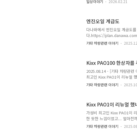
일상이야기
2026.02.21
다.지난 번에는 카닥 그래핀 오일
데, 해당 내testdrive.4te.
셋했지만... 어째든... km를 계산해 
엔진오일 계급도
다나와에서 엔진오일 계급도를 
다.https://plan.danawa.
동차에서 엔진오일은 차량이 얼
기타 차량관련 이야기
2025.1
운전자라면 반드시 신경 써야 할 
그런데 Lista 메탈로센을 만
기존에 작성은 그냥 현장에서 일
Kixx PAO100 한상자
대로 만든 것은 아닐까 생각이 
2025.08.14 - [기타 차량관
최고인 Kixx PAO1이 리뉴얼 
느낌이였고... 얼마전까지 쓰던
기타 차량관련 이야기
2025.1
testdrive.4te.co.kr 
고칠 수 없는건지... 아직 ZIC 
비교를 좀 해 봤더니... 1리터
Kixx PAO1이 리뉴얼 했
싼 곳..
가성비 최고인 Kixx PAO1이 
한 듯한 느낌이였고... 얼마전
습니다. 그런데 이번에 리뉴얼
기타 차량관련 이야기
2025.0
고...https://kixxman.co
100으로 NEW 리뉴얼! (Kixx 