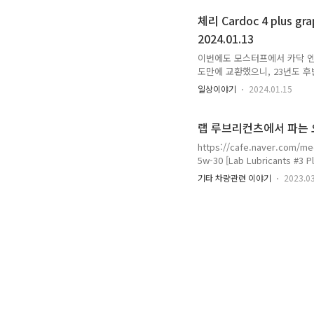
기준을 제시했던 Kixx PAO 1(
체리 Cardoc 4 plus
많은 분..
2024.01.13
이번에도 모스터프에서 카닥 엔진
도만에 교환했으니, 23년도 후반
네요. 12월에 예약을 해 두었
일상이야기
2024.01.15
니 7,500km 보다 한 참을 
이번 사용하고 나니 카닥 오일이
까 고민 중입니다. (이래도 되나
랩 루브리컨츠에서 파는 
생각 중입니다. 그래서 구매 ^^ 
https://cafe.naver.co
5w-30 [Lab Lubricants #3
Platinum Double Ester 
기타 차량관련 이야기
2023.0
cafe.naver.com '엔진
될 것 같습니다. 참고하세요 ^^ ---