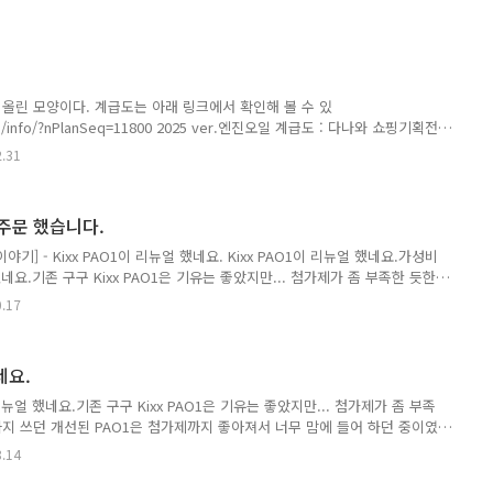
이 2통, PEAK 오일 1통, 그리고 몰리그린 한 통으로 교환을 해 주었었는
co.kr 그 때 갈았을 때... 50,493km 였었습니다. 이번에도 모르고 Trip B를 리
보면... 57,353 - 50492 = 6,860k..
올린 모양이다. 계급도는 아래 링크에서 확인해 볼 수 있
com/info/?nPlanSeq=11800 2025 ver.엔진오일 계급도 : 다나와 쇼핑기획전자
마나 부드럽고 안정적으로 달릴 수 있는지 결정하는 핵심 요소 중 하나로,
2.31
부분이다. 하지만, 문제는 제품 종류가 워낙 다양하plan.danawa.com
든 김보훈 박사님이 자신의 기준대로 다시 재 정리한 영상이 나왔다.아무래도
하는 사람들이 임의로 정리한 것 같고... 김보훈 박사님은 성분 위주로 제
를 주문 했습니다.
든다.내용은 아래 영상에서 볼 수 있다..
련 이야기] - Kixx PAO1이 리뉴얼 했네요. Kixx PAO1이 리뉴얼 했네요.가성비
했네요.기존 구구 Kixx PAO1은 기유는 좋았지만... 첨가제가 좀 부족한 듯한
 개선된 PAO1은 첨가제까지 좋아져서 너무 맘에 들어 하던
0.17
위 블로그에서 Kixx PAO1이 PAO 100으로 리뉴얼 했다고 했는데...이놈의 오일병은
Racing도 많고... Kixx PAO1도 많은데... 한 상자를 더 주문 했습니다. 가격
 기준 7,900원이 최저가인 것 같아서 주문 했습니다. (물론 더 찾아보면 더
네요.
리뉴얼 했네요.기존 구구 Kixx PAO1은 기유는 좋았지만... 첨가제가 좀 부족
까지 쓰던 개선된 PAO1은 첨가제까지 좋아져서 너무 맘에 들어 하던 중이였
 하면서 모습이 완전히 바꾸게 되었네요. 자세한 내용은 아래 참
8.14
m/product_info_2025_kixx_pao_100 Kixx 엔진오일 킥스파오1에서 킥스파오
PAO 100 0W-30, 0W-40) - 제품정보 - Kixx 엔프리미엄 엔진오일의 새로운