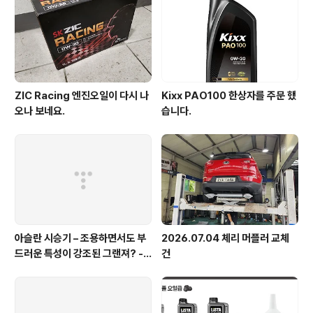
통 WD40 같은거 사용해서 소음을 잡는다고 하는데 해당
부위에 플라스..
ZIC Racing 엔진오일이 다시 나
Kixx PAO100 한상자를 주문 했
오나 보네요.
습니다.
아슬란 시승기 – 조용하면서도 부
2026.07.04 체리 머플러 교체
드러운 특성이 강조된 그랜져? - 1
건
부 실내외편