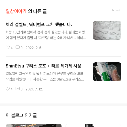
더보기
일상이야기
의 다른 글
체리 겉벨트, 워터펌프 교환 했습니다.
글 내용
차량 10만키로 넘어서 겸사 겸사 갈았습니다. 원래는 차량
이 멈춰 있다가 출발 시 '그르렁' 하는 소리가 나서... 제레레
이터 문제라 판단하고 들어갔는데... 재현 해 보려 하니 소
4
0
2022. 9. 5.
리가 안나서 ㅠㅠ 일단 예방 정비 차원에서 갈았네요. 비용
이 꽤 쌔네요 ㅎ 뭐 할부 안내는 차량이라... 오랜만에 할부
한달치 냈다 생각 하고 있습니다. 그리고 교환한 내역은 아
ShinEtsu 구리스 도포 + 타르 제거제 사용
래 이미지에서 볼 수 있습니다. 겉벨트(외부벨트), 베어링,
글 내용
오토 텐셔너, 워터펌프, 가스켓, 부동액, 뎀퍼플리, 엔진미
일요일에 그동안 미뤄 왔던 파노라마 선루프 구리스 도포
미... 근데 이러다가 다시 '그르렁' 거리는 소리 나면 어쩌
작업을 하였습니다. 사용한 구리스는 ShinEtsu 구리스입
죠? ㅠㅠ
니다. 혹시 필요하신 분은 아래 링크에서 구매하실 수 있습
4
0
2021. 7. 12.
니다. (광고 아님) https://smartstore.naver.com/okh
ankook/products/4846238309?NaPm=ct%3Dk
qztm5hm%7Cci%3Dcheckout%7Ctr%3Dppc%7
Ctrx%3D%7Chk%3Ddafa421d99444de72144d
580f729ff86f294aeac 신에츠 차량용 파노라마 썬루
이 블로그 인기글
프 구리스 소음 잡소리 실리콘 고무 플라스틱그리스 : 본드
맨 [본드맨] Bondmann!!! smartstore.naver.com 보