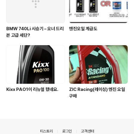
BMW 740Li 시승기 – 오너 드리
엔진오일 계급도
븐 고급 세단?
Kixx PAO1이 리뉴얼 했네요.
ZIC Racing(레이싱) 엔진 오일
구매
의안내
티스토리
로그인
고객센터