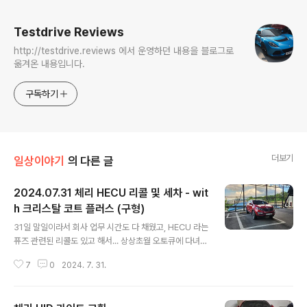
로그 정보
Testdrive Reviews
http://testdrive.reviews 에서 운영하던 내용을 블로그로
옮겨온 내용입니다.
구독하기
더보기
일상이야기
의 다른 글
2024.07.31 체리 HECU 리콜 및 세차 - wit
h 크리스탈 코트 플러스 (구형)
글 내용
31일 말일이라서 회사 업무 시간도 다 채웠고, HECU 라는
퓨즈 관련된 리콜도 있고 해서... 상상초월 오토큐에 다녀
왔습니다. 리콜이 그리 오래 걸리지 않아 오랜만에 시간이
7
0
2024. 7. 31.
남아 세차나 할까 생각했는데.... 날이 매우 매우 더워서...
고민이 좀 되더군요. (폭염 주의보가 떳.. ㅎ)그래도 오랜 기
간 세차를 못했으니... 더워도 물 마시면서 해야 겠다 마음