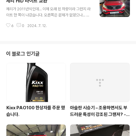
체리 HID 라이트 교환
먹고 세차장으로 향했습니다. 제가 주로 세차하는 세차장
글 내용
은 아래 입니다. 나름 시설 괜찮고... 사람도 아주 많지 않아
체리가 2011년식인데... 이제 오래 된 차량이라 그런지 라
눈치 안 보이고 나름 좋은 것 같습니다.https://naver.m
이트 한 쪽이 나갔습니다. 오른쪽은 문제가 없었으나... 그
e/Fn2sbbXs 담안75셀프세차장 : 네이버방문자리뷰
래도 오래 되었기에 아마도 조만간 문제가 발생할 확률이
37 · 블로그리뷰 50m.place.naver.com 물 뿌리고, 폼
6
0
2024. 7. 12.
높으니 가는 김에 같이 갈아 줍니다.부품 번호를 WPC에서
건 하고... 다시 물로 헹궈 내..
검색해 보니 아래 처럼 나오네요. 1864735006 이 HID,
1864428087N이 깜박이, 1864755007L이 할로겐
상향등이네요.지금 우리에게 필요한건 하향등 HID가 필요
하니 1864735006 로 검색을 해 봅니다.https://searc
이 블로그 인기글
h.shopping.naver.com/search/all?query=18647
35006 1864735006 : 네이버 쇼핑'1864735006'의
네이버쇼핑 검색 결과입니다search.shopping.naver.c
om 검색을..
Kixx PAO100 한상자를 주문 했
아슬란 시승기 – 조용하면서도 부
습니다.
드러운 특성이 강조된 그랜져? - 1
부 실내외편