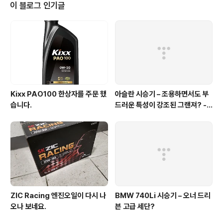
te.co.kr 위 글에서 볼 수 있듯이 지난 3월에 타이어를 렌
이 블로그 인기글
탈하여 잘 타고 다니고 있었습니다.그런데 와이프가 오른
쪽 앞바퀴를 어디 보도블럭 같은 곳에 사이드를 긁었는지
옆 면이 찢어 졌더군요. 넥센 고객센터에 전화해서 렌탈의
보험 적용을 통해 교환이 가능하냐..
Kixx PAO100 한상자를 주문 했
아슬란 시승기 – 조용하면서도 부
습니다.
드러운 특성이 강조된 그랜져? - 1
부 실내외편
ZIC Racing 엔진오일이 다시 나
BMW 740Li 시승기 – 오너 드리
오나 보네요.
븐 고급 세단?