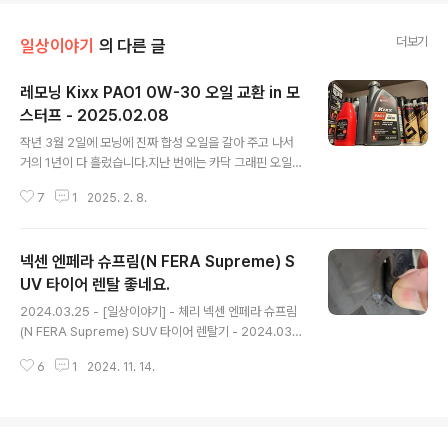
더보기
일상이야기
의 다른 글
레모닝 Kixx PAO1 0W-30 오일 교환 in 모
스터프 - 2025.02.08
글 내용
작년 3월 2일에 모닝에 진짜 합성 오일을 갈아 주고 나서
거의 1년이 다 흘렀습니다.지난 번에는 카닥 그래핀 오일이
2통, PEAK 오일 1통, 그리고 몰리그린 한 통으로 교환을
7
1
2025. 2. 8.
해 주었었는데, 해당 내용이 궁금하면... 아래 글에서 읽어
볼 수 있습니다.2024.03.02 - [일상이야기] - 레모닝 C
ardoc 4 plus graphene(카닥랩 포플러스 그래핀), PE
넥센 엔페라 슈프림(N FERA Supreme) S
AK, 몰리그린 오일 교환 in 모스터프 - 2024.03.02 이번
에는 Kixx PAO1 0W-30으로 교환을 하였습니다.바로 아
UV 타이어 렌탈 좋네요.
글 내용
래 오일입니다. 기존에도 Kixx PAO1으로 교환한 적이 있
2024.03.25 - [일상이야기] - 체리 넥센 엔페라 슈프림
었는데, 기존은 구형이였고 이번에는 신형으로 갈았습니
(N FERA Supreme) SUV 타이어 렌탈기 - 2024.03.2
다. 그러고 보니 Kixx PAO1을 꾸준히 써왔네요.기존에도
3 체리 넥센 엔페라 슈프림(N FERA Supreme) SUV 타
몇 번 디자인이 바뀌긴 했지만..
6
1
2024. 11. 14.
이어 렌탈기 - 2024.03.23기존에 체리에 달고 있던... 금
호 타이어 크루젠이 이제 시간도 오래 흐른거 같고... 고무
도 많이 닳은거 같아서 타이어를 알아보던 중 넥센 타이어
렌탈 서비스가 있어서 알아보고 교체 하게 되testdrive.4