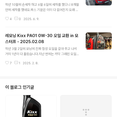
글 내용
왁스
작년 10월에 손세차 하고 6월 6일에 세차를 했으니 8개월
만에 세차를 했네요.왁스 기운은 이미 다 없어진지 오래 되
었지만... 그래도 기계 세차라도 돌려주면 깨끗하게 보여 그
4
0
2025. 6. 9.
나마 다행이였습니다.물론 수 많은 문콕들 자국은 정말 개
념없는 사람들이 너무나도 많다는 사실을 여과없이 보여주
고 있긴 합니다. ㅠㅠ 그리고 이사 오면서 가지고 있던 막
레모닝 Kixx PAO1 0W-30 오일 교환 in 모
타울들을 어디에 두었는지 기억이 안나서 그냥 겉에만 세
차하고... 본넷 안에는 닦아 주지 못했네요.몇 장의 사진만
스터프 - 2025.02.08
글 내용
첨부 합니다. 왁스를 바르고 1~2분 정도 지난 다음 버핑을
작년 3월 2일에 모닝에 진짜 합성 오일을 갈아 주고 나서
했습니다. 삼성 ACE. 삼성전자 사업자몰 공식 홍보 파트너
거의 1년이 다 흘렀습니다.지난 번에는 카닥 그래핀 오일이
www.samsungebiz.com 본넷 뿐 아니라 차량 전체를
2통, PEAK 오일 1통, 그리고 몰리그린 한 통으로 교환을
모두 다 고체왁스를 먹여 주었습니다. 사이드 가니쉬와 타
7
1
2025. 2. 8.
해 주었었는데, 해당 내용이 궁금하면... 아래 글에서 읽어
이어까..
볼 수 있습니다.2024.03.02 - [일상이야기] - 레모닝 C
ardoc 4 plus graphene(카닥랩 포플러스 그래핀), PE
AK, 몰리그린 오일 교환 in 모스터프 - 2024.03.02 이번
에는 Kixx PAO1 0W-30으로 교환을 하였습니다.바로 아
이 블로그 인기글
래 오일입니다. 기존에도 Kixx PAO1으로 교환한 적이 있
었는데, 기존은 구형이였고 이번에는 신형으로 갈았습니
다. 그러고 보니 Kixx PAO1을 꾸준히 써왔네요.기존에도
몇 번 디자인이 바뀌긴 했지만..