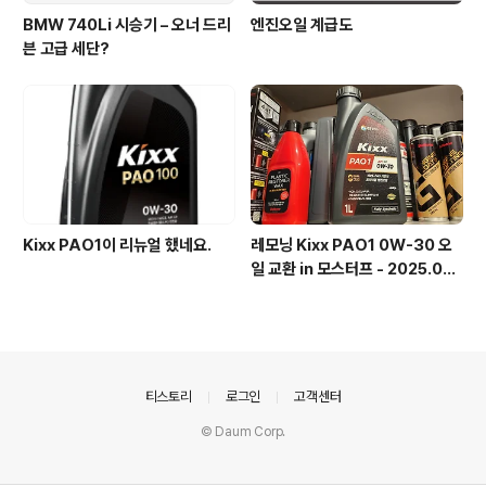
BMW 740Li 시승기 – 오너 드리
엔진오일 계급도
븐 고급 세단?
Kixx PAO1이 리뉴얼 했네요.
레모닝 Kixx PAO1 0W-30 오
일 교환 in 모스터프 - 2025.02.
08
의안내
티스토리
로그인
고객센터
© Daum Corp.