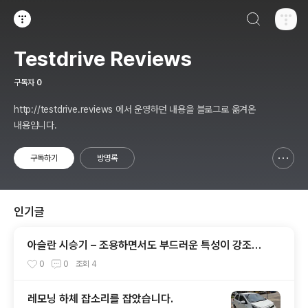
검색하기
티스토리
Testdrive Reviews
구독자
0
http://testdrive.reviews 에서 운영하던 내용을 블로그로 옮겨온
내용입니다.
구독하기
방명록
신고하기 레이어
열기
인기글
아슬란 시승기 – 조용하면서도 부드러운 특성이 강조된
그랜져? - 1부 실내외편
0
0
조회
4
레모닝 하체 잡소리를 잡았습니다.