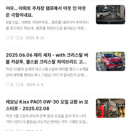
이번에는 ZIC Racing 0W-30으로 갈았습니다.그 동안
어우... 아파트 주차장 램프에서 아웃 인 아웃
써 보고 싶은 오일이였는데 ZIC에서 특정 정비소에만 납품
은 극혐이네요.
을 하고 인터넷으로는 구매를 할 수 없도록 막아 두어서 사
글 내용
용을 못했는데...ZIC Racing 제품을 단종하게 되면서 물
8월 5일... 아파트 지하주차장... 램프를 내려가서 주차자리
건을 1박스 쟁이게 되어서 이번에 첨으로 교체하게 되었습
를 찾으려고 하는데...램프를 저런식으로 들어오는 차량이
니다.가장 궁금한 것은... 그동안 써 본 오일중에 가장 부들
있어서 엄청 놀랬네요. 이놈 때문에 급브레이크 밟아서 보
작성시간
2
2
2025. 8. 21.
부들 하다고 느낀 Motul 300V 와 느낌이 어떻게 다..
조석에 있던 백팩도 바닥으로 떨어지고...놀래서 클락션 울
렸더니... 방귀뀐 놈이 성낸다고 오히려 다시 클락션 울려서
자기가 뭘 잘못했냐는 식으로 대응 하네요.정말... 조금만
2025.06.06 체리 세차 - with 크리스탈 버
생각하면 배려하는 운전을 할 수 있을텐데...왜 저런걸까
블 카샴푸, 불스원 크리스탈 하이브리드 고체
요?정말... 지능이 떨어져서 배려가 없는 걸까요? ㅠㅠ
글 내용
왁스
작년 10월에 손세차 하고 6월 6일에 세차를 했으니 8개월
만에 세차를 했네요.왁스 기운은 이미 다 없어진지 오래 되
었지만... 그래도 기계 세차라도 돌려주면 깨끗하게 보여 그
작성시간
4
0
2025. 6. 9.
나마 다행이였습니다.물론 수 많은 문콕들 자국은 정말 개
념없는 사람들이 너무나도 많다는 사실을 여과없이 보여주
고 있긴 합니다. ㅠㅠ 그리고 이사 오면서 가지고 있던 막
레모닝 Kixx PAO1 0W-30 오일 교환 in 모
타울들을 어디에 두었는지 기억이 안나서 그냥 겉에만 세
스터프 - 2025.02.08
차하고... 본넷 안에는 닦아 주지 못했네요.몇 장의 사진만
글 내용
첨부 합니다. 왁스를 바르고 1~2분 정도 지난 다음 버핑을
작년 3월 2일에 모닝에 진짜 합성 오일을 갈아 주고 나서
했습니다. 삼성 ACE. 삼성전자 사업자몰 공식 홍보 파트너
거의 1년이 다 흘렀습니다.지난 번에는 카닥 그래핀 오일이
www.samsungebiz.com 본넷 뿐 아니라 차량 전체를
2통, PEAK 오일 1통, 그리고 몰리그린 한 통으로 교환을
작성시간