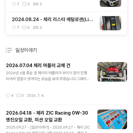
7
3
조회
3
2024.08.24 - 체리 리스타 메탈로센(LiST
A METALLOCENE) 엔진오일 교환
7
0
조회
3
일상이야기
분류 전체보기
주요 글 목록
2026.07.04 체리 머플러 교체 건
글 내용
2026년 6월 중순 경 체리의 머플러가 부식이 많이 진행
되어서 껍질이 벗겨지는 모습을 보여 주었습니다.그래서
애니카랜드 초월점( https://naver.me/xzlzIlCV ) 에 6
월 20일 예약을 잡고 들렀습니다.리프트에 올려 본 다음
작성시간
4
0
2026. 7. 4.
머플러를 보니 아래와 같은 모습을 보여 주었습니다. 머플
러가 2중으로 되어 있는 것 같아 겉의 쇠 부분이 벗겨져도
상관은 없을 것 같은데, 그래도 많이 위험해 보여서 교환을
2026.04.18 - 체리 ZIC Racing 0W-30
하려고 했습니다.근데... 정품은 안나오고 애프터 제품만 있
엔진오일 교환, 미션 오일 교환
다고 하더군요.그리고 애프터 제품은 차대번호를 넣어서
글 내용
본 부품을 찾는 것이 안된다고 하는데, 역시나 우려하던 일
2025.09.27 - [일상이야기] - 2025.09.27 - 체리 ZIC
이...정비사 분이 준비해 놓은 머플러가 스포티지R 디젤 용