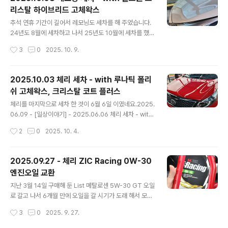
렌탈기 - 2024.03.23기존에 체리에 달고 있던... 금호 타
리스탈 하이브리드 고체왁스
testdrive.4te.co.kr 작년 이맘 때 마나님이 오른쪽 앞타
글 내용
이어를 연석을 긁고 와서 한 번 렌탈 보상으로 갈았었습니
추석 연휴 기간이 길어서 레모닝도 세차를 해 주었습니다.
다. (위 글 참조)그런데 이번에 마나님과 아들이 처가집을
24년도 8월에 세차하고 나서 25년도 10월에 세차를 했으
다녀올 때 아들이 운전을 거의 다 했는데, 도로에 있던 유리
니 1년 2개월만에 세차를 했네요 ㅎㄷㄷ2024.08.26 -
작성시간
3
0
2025. 10. 9.
병..
[일상이야기] - 2024.08.26 레모닝 세차 2024.08.26
레모닝 세차지난 5월 18일 세차 이후 3개월만에 레모닝도
세차해 주었습니다.내부 세차는 힘들어서 못했고... 가을이
2025.10.03 체리 세차 - with 루나틱 폴리
지만 엄청나게 더운 날에 땀을 한 바가지 흘리면서 겉에만
쉬 고체왁스, 크리스탈 코트 플러스
해 주었네요.왁스는 밀린 왁스testdrive.4te.co.kr 그리
글 내용
고 작년 8월에 세차한 기록을 보니, 왁스도 제대로 먹여주
체리를 마지막으로 세차 한 것이 6월 6일 이였네요.2025.
지 않고 오래된 물왁스를 전체적으로 발라 주었기에 도장
06.09 - [일상이야기] - 2025.06.06 체리 세차 - with
면이 형편 없었네요. 너무 오래 되서 기억이 안나고... 그래
크리스탈 버블 카샴푸, 불스원 크리스탈 하이브리드 고체
작성시간
2
0
2025. 10. 4.
서 그냥 고제왁스를 먹여주었다 생각했는데 그게 아니였..
왁스 2025.06.06 체리 세차 - with 크리스탈 버블 카샴
푸, 불스원 크리스탈 하이브리드 고체왁스작년 10월에 손
세차 하고 6월 6일에 세차를 했으니 8개월 만에 세차를 했
2025.09.27 - 체리 ZIC Racing 0W-30
네요.왁스 기운은 이미 다 없어진지 오래 되었지만... 그래
엔진오일 교환
도 기계 세차라도 돌려주면 깨끗하게 보여 그나마 다행이
글 내용
였습니testdrive.4te.co.kr 그 이후로 10월 3일에 추석
지난 3월 14일 구매해 둔 List 메탈로센 5W-30 GT 오일
맞이 세차를 하게 되었으니 4개월 만에 세차를 하게 되었
로 갈고 나서 6개월 만에 오일을 갈 시기가 도래 해서 모스
습니다.오랜만에 세차이니 폼건도 뿌리고...카샴푸도 사용
터프에 가서 갈고 왔습니다.지난 번에는 리스타를 2차로
작성시간
3
0
2025. 9. 27.
해서 한 번 더 닦아 주었습니다. 카샴푸는 일전..
갈게 되어서 1차와 크게 다름없이 좋은 느낌을 받아 따로
블로깅을 하지는 않았습니다만...찍어둔 이미지만 보자면...