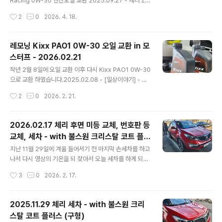
Racing 0W-30 엔진오일 교환 2025.09.27 - 체리 ZI
이였습니다.분명 아래 사진 보내면서 차대번호도 이야기
C Racing 0W-30 엔진오일 교환지난 3월 14일 구매해
작성시간
2
0
2026. 4. 18.
해서 당연..
둔 List 메탈로센 5W-30 GT 오일로 갈고 나서 6개월 만
에 오일을 갈 시기가 도래 해서 모스터프에 가서 갈고 왔습
니다.지난 번에는 리스타를 2차로 갈게 되어서 1차와 크게
레모닝 Kixx PAO1 0W-30 오일 교환 in 모
다름testdrive.4te.co.kr 작년 9월에 ZIC Racing 으로
스터프 - 2026.02.21
오일 교환 후 7개월만에 다시 오일을 갈았습니다.한 달 전
글 내용
쯤에 7,000km 정도 뛴 것을 보고 모스터프에 예약을 했는
작년 2월 8일에 오일 교환 이후 다시 Kixx PAO1 0W-30
데, 한 달만에 1,000km를 넘게 뛰었네요. 8,215km나 뛰
으로 교환 하였습니다.2025.02.08 - [일상이야기] - 레
고 오일을 교환하게 되었네요.ZIC Racing 오일이야 ..
모닝 Kixx PAO1 0W-30 오일 교환 in 모스터프 - 202
작성시간
2
0
2026. 2. 21.
5.02.08 레모닝 Kixx PAO1 0W-30 오일 교환 in 모스
터프 - 2025.02.08작년 3월 2일에 모닝에 진짜 합성 오
일을 갈아 주고 나서 거의 1년이 다 흘렀습니다.지난 번에
2026.02.17 체리 후면 미등 교체, 번호판 등
는 카닥 그래핀 오일이 2통, PEAK 오일 1통, 그리고 몰리
교체, 세차 - with 불스원 크리스탈 코트 플러
그린 한 통으로 교환을 해 주었었는데, 해당 내testdrive.
글 내용
스 (구형)
4te.co.kr 그 때 갈았을 때... 50,493km 였었습니다. 이
지난 11월 29일에 겨울 들어서기 전 마지막 손세차를 하고
번에도 모르고 Trip B를 리셋했지만... 어째든... km를 계
나서 다시 영상의 기온을 되 찾아서 오늘 세차를 하게 되었
산해 보면... 57,353 - 50492 = 6,860k..
습니다.세차를 하기 전에 그 동안 미뤄 두었던 간단한 소모
작성시간
3
0
2026. 2. 17.
폼 교체를 먼저 해 주 었네요.먼저 교체하게 된 것은 지난
번과 마찬가지로 번호판 등 교체 였습니다. 2024.10.21 -
[일상이야기] - 체리 (스포티지R T-GDI) 번호판 등 교체 -
2025.11.29 체리 세차 - with 불스원 크리
난이도 하 체리 (스포티지R T-GDI) 번호판 등 교체 - 난이
스탈 코트 플러스 (구형)
도 하체리의 번호판등이 두 개 있는데 왼쪽 것이 나간지가
글 내용