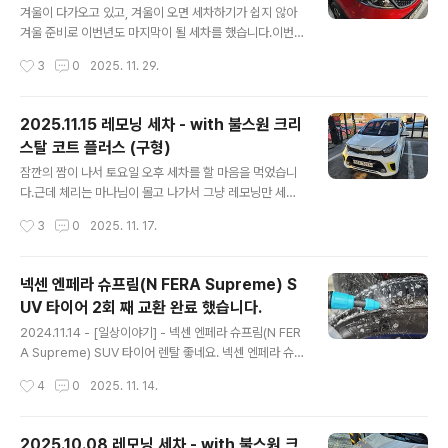
좀 됐습니다.갈아야지 갈아야지 하면서도 못 갈고 있었는
겨울이 다가오고 있고, 겨울이 오면 세차하기가 쉽지 않아
데 마음 먹고 갈게 되었네요. 일단 번호판 등 품번이 무엇인
겨울 준비로 이번년도 마지막이 될 세차를 했습니다.이번
지 알아야 해서 WPC 에testdrive.4te.co.kr 지난 번에
에는 폼건, 샴푸 미트질을 하고 나서, 크리스탈 코트 플러스
작성시간
3
0
2025. 11. 29.
는 왼쪽 등이 나갔었는데 이번에는 오른 ..
물왁스로 간단하게 물왁싱 해 주고, 타이어와 하단 몰딩부,
유리, 실내 등을 간단하게 세차 해 주었습니다.본넷 안에는
간단하게 물걸래로 닦아 주는 수준... 세차를 다 마치고 아
2025.11.15 레모닝 세차 - with 불스원 크리
래는 결과물들입니다. 이제 겨울 준비를 마치고 겨울 기간
스탈 코트 플러스 (구형)
동안에는 따뜻할 때 가끔 기계 세차를 돌려 줘야 겠습니다.
글 내용
잠깐의 짬이 나서 토요일 오후 세차를 할 마음을 먹었습니
다.근데 체리는 마나님이 몰고 나가서 그냥 레모닝만 세차
하기로...밀려 있는 왁스들이 많으니 간단하게 세차 후 크리
작성시간
3
0
2025. 11. 17.
스탈 코트 플러스 구형으로 둘러 주었습니다.너무나도 간
단하게 세차해서... 이건 그냥 세차 샷들만... 정말 물, 샴프
로 세차 후 왁스만 발라주고 아무것도 안한 세차였네요. ㅎ
넥센 엔페라 슈프림(N FERA Supreme) S
ㅎ 이로서 간단하게 세차를 마쳤습니다.본넷 안 쪽도 걸래
UV 타이어 2회 째 교환 완료 했습니다.
로 대충 닦아 주고... 오일량이나 색깔도 한 번 찍어보고 나
글 내용
서 돌아 왔네요.겨울이 다가오니 봄까지 세차를 못할 듯 하
2024.11.14 - [일상이야기] - 넥센 엔페라 슈프림(N FER
여 이렇게 모닝은 마무리 할 듯 싶네요. 이제 얼른 체리도
A Supreme) SUV 타이어 렌탈 좋네요. 넥센 엔페라 슈
해 줘야 하는데...
프림(N FERA Supreme) SUV 타이어 렌탈 좋네요.202
작성시간
4
0
2025. 11. 14.
4.03.25 - [일상이야기] - 체리 넥센 엔페라 슈프림(N FE
RA Supreme) SUV 타이어 렌탈기 - 2024.03.23 체
리 넥센 엔페라 슈프림(N FERA Supreme) SUV 타이어
2025.10.08 레모닝 세차 - with 불스원 크