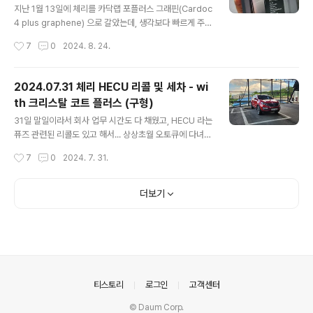
지난 1월 13일에 체리를 카닥랩 포플러스 그래핀(Cardoc
4 plus graphene) 으로 갈았는데, 생각보다 빠르게 주행
거리가 차서 오일을 갈게 되었습니다.이번에는 그동안 참
작성시간
7
0
2024. 8. 24.
으로 궁금했던 리스타 메탈로센(LiSTA METALLOCEN
E)으로 갈게 되었습니다.점도는 5W-30 GT로서 2.0리터
터보 엔진에 적합한 오일로 추천 받아 갈게 되었습니다. 두
2024.07.31 체리 HECU 리콜 및 세차 - wi
오일 모두 PAO 4기유와 AN 5기유를 사용하지만 한 녀석
th 크리스탈 코트 플러스 (구형)
은 메탈로센 PAO가 특징이고 한 녀석은 그래핀이 들어간
글 내용
것이 특징인 녀석입니다. 저는 보통 Trip B를 오일 가는 키
31일 말일이라서 회사 업무 시간도 다 채웠고, HECU 라는
로수로 만들어 두는데... HECU 리콜을 하면서 배터리 리셋
퓨즈 관련된 리콜도 있고 해서... 상상초월 오토큐에 다녀
이 있게 되었고 그로 인해 Trip B 를 포함한 트립들이 다
왔습니다. 리콜이 그리 오래 걸리지 않아 오랜만에 시간이
작성시간
7
0
2024. 7. 31.
리셋이 되어 있었네요. 그래서 총 누적 거리로 ..
남아 세차나 할까 생각했는데.... 날이 매우 매우 더워서...
고민이 좀 되더군요. (폭염 주의보가 떳.. ㅎ)그래도 오랜 기
간 세차를 못했으니... 더워도 물 마시면서 해야 겠다 마음
더보기
먹고 세차장으로 향했습니다. 제가 주로 세차하는 세차장
은 아래 입니다. 나름 시설 괜찮고... 사람도 아주 많지 않아
눈치 안 보이고 나름 좋은 것 같습니다.https://naver.m
e/Fn2sbbXs 담안75셀프세차장 : 네이버방문자리뷰
37 · 블로그리뷰 50m.place.naver.com 물 뿌리고, 폼
건 하고... 다시 물로 헹궈 내..
의안내
티스토리
로그인
고객센터
© Daum Corp.