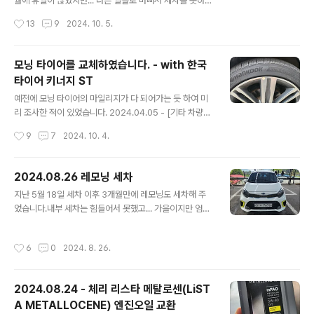
C에서 품번이 맞다고 하니 샀습니다. 그래서 품번으로 검
월에 휴일이 많았지만... 다른 일들로 바뻐서 세차를 못하다
색해 보고 제일 싼 걸로 사려고 봤는데 가격이 일괄 2,000
가... 토요일 오후에 세차하였습니다.전형적인 가을 날씨라
작성시간
13
9
2024. 10. 5.
원 이네요 ㅎ 그래서 그냥 아무곳에서나 샀습니다.근데 배
서 세차를 해도 땀도 안나고 너무 좋았네요.이번에는 불스
송비..
원에서 구매한 세차 샴푸를 이용했습니다. 기존에는 소낙
스 샴푸를 이용했는데... 결론적으로 보자면 불스원 제품이
모닝 타이어를 교체하였습니다. - with 한국
더 좋네요.사용한 샴푸는 아래 제품입니다. https://www.
타이어 키너지 ST
bullsonemall.com/store/product.detail.oz?pdtId
글 내용
x=6122&cataIdx=60000073 불스원몰 - 뉴 크리스
예전에 모닝 타이어의 마일리지가 다 되어가는 듯 하여 미
탈 버블 카샴푸 1L bullsonemall.com 기본적으로 고농
리 조사한 적이 있었습니다. 2024.04.05 - [기타 차량관
축 샴프라서 물을 많이 섞어 사용해도 좋더군요.가지고 있
련 이야기] - 모닝 타이어를 교환하기 전에 스펙 조사 모닝
작성시간
9
7
2024. 10. 4.
는 버킷이 큰 버킷이 아니라 소..
타이어를 교환하기 전에 스펙 조사현재 타고 있는 레모닝
의 타이어 사이즈는 195/45R/16인치의 타이어입니다. 그
리고 출고용으로 달려 나오는 타이어는 넥센에서 나온 엔
2024.08.26 레모닝 세차
프리즈 AH8 인데... 정확하게 스펙을 몰라 다음 타이어는
글 내용
지난 5월 18일 세차 이후 3개월만에 레모닝도 세차해 주
어떻testdrive.4te.co.kr 여기서 조사했을 때에는 "한국
었습니다.내부 세차는 힘들어서 못했고... 가을이지만 엄청
타이어 키너지 ST"가 1등을 차지 하였고, 그래서 최저가를
나게 더운 날에 땀을 한 바가지 흘리면서 겉에만 해 주었네
검색한 후 장착점에서 교환 완료 하였습니다.구매는 http
요.왁스는 밀린 왁스들이 많아서 그냥 오래된 물왁스를 두
s://smartstore.naver.com/viptire/products/996
작성시간
6
0
2024. 8. 26.
텁게 발라 주었습니다.작업의 결과물은 아래를 보시죠. 더
9470392 에서 구매 하였습니다...
운 날씨에 세차하고 나니... 힘이 딸리네요 ㅎㄷㄷ그래도 머
리 안 쓰고 육체 노동하니 머리가 비면서 스트레스가 날라
2024.08.24 - 체리 리스타 메탈로센(LiST
가는 듯 합니다.
A METALLOCENE) 엔진오일 교환
글 내용