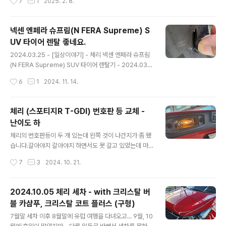
7
1
2025. 2. 8.
모두 다 고체왁스를 먹여 주었습니다. 사이드 가니쉬와 타
해 주었었는데, 해당 내용이 궁금하면... 아래 글에서 읽어
이어까..
볼 수 있습니다.2024.03.02 - [일상이야기] - 레모닝 C
ardoc 4 plus graphene(카닥랩 포플러스 그래핀), PE
넥센 엔페라 슈프림(N FERA Supreme) S
AK, 몰리그린 오일 교환 in 모스터프 - 2024.03.02 이번
UV 타이어 렌탈 좋네요.
에는 Kixx PAO1 0W-30으로 교환을 하였습니다.바로 아
글 내용
래 오일입니다. 기존에도 Kixx PAO1으로 교환한 적이 있
2024.03.25 - [일상이야기] - 체리 넥센 엔페라 슈프림
었는데, 기존은 구형이였고 이번에는 신형으로 갈았습니
(N FERA Supreme) SUV 타이어 렌탈기 - 2024.03.2
다. 그러고 보니 Kixx PAO1을 꾸준히 써왔네요.기존에도
3 체리 넥센 엔페라 슈프림(N FERA Supreme) SUV 타
작성시간
6
1
2024. 11. 14.
몇 번 디자인이 바뀌긴 했지만..
이어 렌탈기 - 2024.03.23기존에 체리에 달고 있던... 금
호 타이어 크루젠이 이제 시간도 오래 흐른거 같고... 고무
도 많이 닳은거 같아서 타이어를 알아보던 중 넥센 타이어
체리 (스포티지R T-GDI) 번호판 등 교체 -
렌탈 서비스가 있어서 알아보고 교체 하게 되testdrive.4
난이도 하
te.co.kr 위 글에서 볼 수 있듯이 지난 3월에 타이어를 렌
글 내용
탈하여 잘 타고 다니고 있었습니다.그런데 와이프가 오른
체리의 번호판등이 두 개 있는데 왼쪽 것이 나간지가 좀 됐
쪽 앞바퀴를 어디 보도블럭 같은 곳에 사이드를 긁었는지
습니다.갈아야지 갈아야지 하면서도 못 갈고 있었는데 마
옆 면이 찢어 졌더군요. 넥센 고객센터에 전화해서 렌탈의
음 먹고 갈게 되었네요. 일단 번호판 등 품번이 무엇인지 알
작성시간
7
3
2024. 10. 21.
보험 적용을 통해 교환이 가능하냐..
아야 해서 WPC 에 들어가서 조회 했습니다. 아래처럼 나
오네요. 품번이 1864505009N 입니다. 네이버 쇼핑에서
검색해 보니... 12V/10W 라고 나오네요. 혹시 몰라 차량에
2024.10.05 체리 세차 - with 크리스탈 버
가서 기존 전구를 때어 와 봅니다. 위에 가지고 와서 자세
블 카샴푸, 크리스탈 코트 플러스 (구형)
하게 확인을 해 봅니다. 기존 제품은 5W, 쇼핑몰은 10W라
글 내용
고 해서 이거 안 맞는거 아니가 걱정은 되지만... 일단 WP
7월말 세차 이후 8월말에 유럽 여행을 다녀오고... 9월, 10