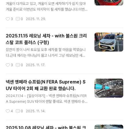
좀 됐습니다.갈아야지 갈아야지 하면서도 못 갈고 있었는
겨울이 다가오고 있고, 겨울이 오면 세차하기가 쉽지 않아
데 마음 먹고 갈게 되었네요. 일단 번호판 등 품번이 무엇인
겨울 준비로 이번년도 마지막이 될 세차를 했습니다.이번
지 알아야 해서 WPC 에testdrive.4te.co.kr 지난 번에
에는 폼건, 샴푸 미트질을 하고 나서, 크리스탈 코트 플러스
작성시간
3
0
2025. 11. 29.
는 왼쪽 등이 나갔었는데 이번에는 오른 ..
물왁스로 간단하게 물왁싱 해 주고, 타이어와 하단 몰딩부,
유리, 실내 등을 간단하게 세차 해 주었습니다.본넷 안에는
간단하게 물걸래로 닦아 주는 수준... 세차를 다 마치고 아
2025.11.15 레모닝 세차 - with 불스원 크리
래는 결과물들입니다. 이제 겨울 준비를 마치고 겨울 기간
스탈 코트 플러스 (구형)
동안에는 따뜻할 때 가끔 기계 세차를 돌려 줘야 겠습니다.
글 내용
잠깐의 짬이 나서 토요일 오후 세차를 할 마음을 먹었습니
다.근데 체리는 마나님이 몰고 나가서 그냥 레모닝만 세차
하기로...밀려 있는 왁스들이 많으니 간단하게 세차 후 크리
작성시간
3
0
2025. 11. 17.
스탈 코트 플러스 구형으로 둘러 주었습니다.너무나도 간
단하게 세차해서... 이건 그냥 세차 샷들만... 정말 물, 샴프
로 세차 후 왁스만 발라주고 아무것도 안한 세차였네요. ㅎ
넥센 엔페라 슈프림(N FERA Supreme) S
ㅎ 이로서 간단하게 세차를 마쳤습니다.본넷 안 쪽도 걸래
UV 타이어 2회 째 교환 완료 했습니다.
로 대충 닦아 주고... 오일량이나 색깔도 한 번 찍어보고 나
글 내용
서 돌아 왔네요.겨울이 다가오니 봄까지 세차를 못할 듯 하
2024.11.14 - [일상이야기] - 넥센 엔페라 슈프림(N FER
여 이렇게 모닝은 마무리 할 듯 싶네요. 이제 얼른 체리도
A Supreme) SUV 타이어 렌탈 좋네요. 넥센 엔페라 슈
해 줘야 하는데...
프림(N FERA Supreme) SUV 타이어 렌탈 좋네요.202
작성시간
4
0
2025. 11. 14.
4.03.25 - [일상이야기] - 체리 넥센 엔페라 슈프림(N FE
RA Supreme) SUV 타이어 렌탈기 - 2024.03.23 체
리 넥센 엔페라 슈프림(N FERA Supreme) SUV 타이어
2025.10.08 레모닝 세차 - with 불스원 크