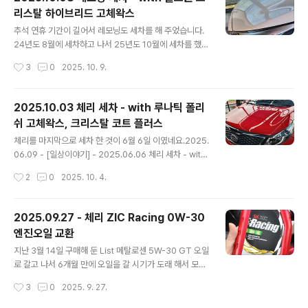
렌탈기 - 2024.03.23기존에 체리에 달고 있던... 금호 타
리스탈 하이브리드 고체왁스
testdrive.4te.co.kr 작년 이맘 때 마나님이 오른쪽 앞타
글 내용
이어를 연석을 긁고 와서 한 번 렌탈 보상으로 갈았었습니
추석 연휴 기간이 길어서 레모닝도 세차를 해 주었습니다.
다. (위 글 참조)그런데 이번에 마나님과 아들이 처가집을
24년도 8월에 세차하고 나서 25년도 10월에 세차를 했으
다녀올 때 아들이 운전을 거의 다 했는데, 도로에 있던 유리
니 1년 2개월만에 세차를 했네요 ㅎㄷㄷ2024.08.26 -
작성시간
3
0
2025. 10. 9.
병..
[일상이야기] - 2024.08.26 레모닝 세차 2024.08.26
레모닝 세차지난 5월 18일 세차 이후 3개월만에 레모닝도
세차해 주었습니다.내부 세차는 힘들어서 못했고... 가을이
2025.10.03 체리 세차 - with 루나틱 폴리
지만 엄청나게 더운 날에 땀을 한 바가지 흘리면서 겉에만
쉬 고체왁스, 크리스탈 코트 플러스
해 주었네요.왁스는 밀린 왁스testdrive.4te.co.kr 그리
글 내용
고 작년 8월에 세차한 기록을 보니, 왁스도 제대로 먹여주
체리를 마지막으로 세차 한 것이 6월 6일 이였네요.2025.
지 않고 오래된 물왁스를 전체적으로 발라 주었기에 도장
06.09 - [일상이야기] - 2025.06.06 체리 세차 - with
면이 형편 없었네요. 너무 오래 되서 기억이 안나고... 그래
크리스탈 버블 카샴푸, 불스원 크리스탈 하이브리드 고체
작성시간
2
0
2025. 10. 4.
서 그냥 고제왁스를 먹여주었다 생각했는데 그게 아니였..
왁스 2025.06.06 체리 세차 - with 크리스탈 버블 카샴
푸, 불스원 크리스탈 하이브리드 고체왁스작년 10월에 손
세차 하고 6월 6일에 세차를 했으니 8개월 만에 세차를 했
2025.09.27 - 체리 ZIC Racing 0W-30
네요.왁스 기운은 이미 다 없어진지 오래 되었지만... 그래
엔진오일 교환
도 기계 세차라도 돌려주면 깨끗하게 보여 그나마 다행이
글 내용
였습니testdrive.4te.co.kr 그 이후로 10월 3일에 추석
지난 3월 14일 구매해 둔 List 메탈로센 5W-30 GT 오일
맞이 세차를 하게 되었으니 4개월 만에 세차를 하게 되었
로 갈고 나서 6개월 만에 오일을 갈 시기가 도래 해서 모스
습니다.오랜만에 세차이니 폼건도 뿌리고...카샴푸도 사용
터프에 가서 갈고 왔습니다.지난 번에는 리스타를 2차로
작성시간
3
0
2025. 9. 27.
해서 한 번 더 닦아 주었습니다. 카샴푸는 일전..
갈게 되어서 1차와 크게 다름없이 좋은 느낌을 받아 따로
블로깅을 하지는 않았습니다만...찍어둔 이미지만 보자면...