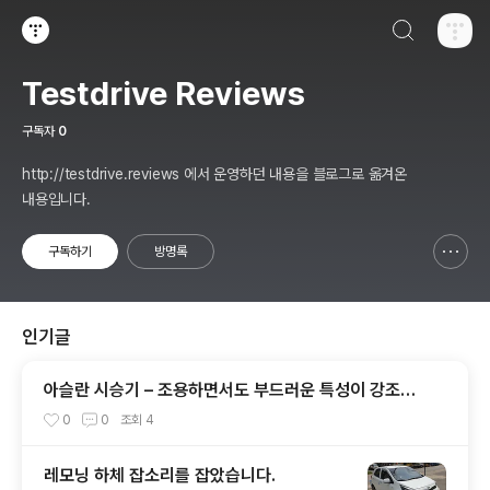
검색하기
티스토리
Testdrive Reviews
구독자
0
http://testdrive.reviews 에서 운영하던 내용을 블로그로 옮겨온
내용입니다.
구독하기
방명록
신고하기 레이어
열기
인기글
아슬란 시승기 – 조용하면서도 부드러운 특성이 강조된
그랜져? - 1부 실내외편
0
0
조회
4
레모닝 하체 잡소리를 잡았습니다.