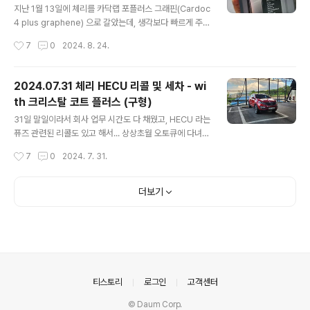
지난 1월 13일에 체리를 카닥랩 포플러스 그래핀(Cardoc
4 plus graphene) 으로 갈았는데, 생각보다 빠르게 주행
거리가 차서 오일을 갈게 되었습니다.이번에는 그동안 참
작성시간
7
0
2024. 8. 24.
으로 궁금했던 리스타 메탈로센(LiSTA METALLOCEN
E)으로 갈게 되었습니다.점도는 5W-30 GT로서 2.0리터
터보 엔진에 적합한 오일로 추천 받아 갈게 되었습니다. 두
2024.07.31 체리 HECU 리콜 및 세차 - wi
오일 모두 PAO 4기유와 AN 5기유를 사용하지만 한 녀석
th 크리스탈 코트 플러스 (구형)
은 메탈로센 PAO가 특징이고 한 녀석은 그래핀이 들어간
글 내용
것이 특징인 녀석입니다. 저는 보통 Trip B를 오일 가는 키
31일 말일이라서 회사 업무 시간도 다 채웠고, HECU 라는
로수로 만들어 두는데... HECU 리콜을 하면서 배터리 리셋
퓨즈 관련된 리콜도 있고 해서... 상상초월 오토큐에 다녀
이 있게 되었고 그로 인해 Trip B 를 포함한 트립들이 다
왔습니다. 리콜이 그리 오래 걸리지 않아 오랜만에 시간이
작성시간
7
0
2024. 7. 31.
리셋이 되어 있었네요. 그래서 총 누적 거리로 ..
남아 세차나 할까 생각했는데.... 날이 매우 매우 더워서...
고민이 좀 되더군요. (폭염 주의보가 떳.. ㅎ)그래도 오랜 기
간 세차를 못했으니... 더워도 물 마시면서 해야 겠다 마음
더보기
먹고 세차장으로 향했습니다. 제가 주로 세차하는 세차장
은 아래 입니다. 나름 시설 괜찮고... 사람도 아주 많지 않아
눈치 안 보이고 나름 좋은 것 같습니다.https://naver.m
e/Fn2sbbXs 담안75셀프세차장 : 네이버방문자리뷰
37 · 블로그리뷰 50m.place.naver.com 물 뿌리고, 폼
건 하고... 다시 물로 헹궈 내..
의안내
티스토리
로그인
고객센터
© Daum Corp.