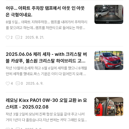
이번에는 ZIC Racing 0W-30으로 갈았습니다.그 동안
어우... 아파트 주차장 램프에서 아웃 인 아웃
써 보고 싶은 오일이였는데 ZIC에서 특정 정비소에만 납품
은 극혐이네요.
을 하고 인터넷으로는 구매를 할 수 없도록 막아 두어서 사
글 내용
용을 못했는데...ZIC Racing 제품을 단종하게 되면서 물
8월 5일... 아파트 지하주차장... 램프를 내려가서 주차자리
건을 1박스 쟁이게 되어서 이번에 첨으로 교체하게 되었습
를 찾으려고 하는데...램프를 저런식으로 들어오는 차량이
니다.가장 궁금한 것은... 그동안 써 본 오일중에 가장 부들
있어서 엄청 놀랬네요. 이놈 때문에 급브레이크 밟아서 보
작성시간
2
2
2025. 8. 21.
부들 하다고 느낀 Motul 300V 와 느낌이 어떻게 다..
조석에 있던 백팩도 바닥으로 떨어지고...놀래서 클락션 울
렸더니... 방귀뀐 놈이 성낸다고 오히려 다시 클락션 울려서
자기가 뭘 잘못했냐는 식으로 대응 하네요.정말... 조금만
2025.06.06 체리 세차 - with 크리스탈 버
생각하면 배려하는 운전을 할 수 있을텐데...왜 저런걸까
블 카샴푸, 불스원 크리스탈 하이브리드 고체
요?정말... 지능이 떨어져서 배려가 없는 걸까요? ㅠㅠ
글 내용
왁스
작년 10월에 손세차 하고 6월 6일에 세차를 했으니 8개월
만에 세차를 했네요.왁스 기운은 이미 다 없어진지 오래 되
었지만... 그래도 기계 세차라도 돌려주면 깨끗하게 보여 그
작성시간
4
0
2025. 6. 9.
나마 다행이였습니다.물론 수 많은 문콕들 자국은 정말 개
념없는 사람들이 너무나도 많다는 사실을 여과없이 보여주
고 있긴 합니다. ㅠㅠ 그리고 이사 오면서 가지고 있던 막
레모닝 Kixx PAO1 0W-30 오일 교환 in 모
타울들을 어디에 두었는지 기억이 안나서 그냥 겉에만 세
스터프 - 2025.02.08
차하고... 본넷 안에는 닦아 주지 못했네요.몇 장의 사진만
글 내용
첨부 합니다. 왁스를 바르고 1~2분 정도 지난 다음 버핑을
작년 3월 2일에 모닝에 진짜 합성 오일을 갈아 주고 나서
했습니다. 삼성 ACE. 삼성전자 사업자몰 공식 홍보 파트너
거의 1년이 다 흘렀습니다.지난 번에는 카닥 그래핀 오일이
www.samsungebiz.com 본넷 뿐 아니라 차량 전체를
2통, PEAK 오일 1통, 그리고 몰리그린 한 통으로 교환을
작성시간