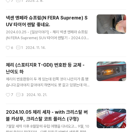
7
1
2025. 2. 8.
모두 다 고체왁스를 먹여 주었습니다. 사이드 가니쉬와 타
해 주었었는데, 해당 내용이 궁금하면... 아래 글에서 읽어
이어까..
볼 수 있습니다.2024.03.02 - [일상이야기] - 레모닝 C
ardoc 4 plus graphene(카닥랩 포플러스 그래핀), PE
넥센 엔페라 슈프림(N FERA Supreme) S
AK, 몰리그린 오일 교환 in 모스터프 - 2024.03.02 이번
UV 타이어 렌탈 좋네요.
에는 Kixx PAO1 0W-30으로 교환을 하였습니다.바로 아
글 내용
래 오일입니다. 기존에도 Kixx PAO1으로 교환한 적이 있
2024.03.25 - [일상이야기] - 체리 넥센 엔페라 슈프림
었는데, 기존은 구형이였고 이번에는 신형으로 갈았습니
(N FERA Supreme) SUV 타이어 렌탈기 - 2024.03.2
다. 그러고 보니 Kixx PAO1을 꾸준히 써왔네요.기존에도
3 체리 넥센 엔페라 슈프림(N FERA Supreme) SUV 타
작성시간
6
1
2024. 11. 14.
몇 번 디자인이 바뀌긴 했지만..
이어 렌탈기 - 2024.03.23기존에 체리에 달고 있던... 금
호 타이어 크루젠이 이제 시간도 오래 흐른거 같고... 고무
도 많이 닳은거 같아서 타이어를 알아보던 중 넥센 타이어
체리 (스포티지R T-GDI) 번호판 등 교체 -
렌탈 서비스가 있어서 알아보고 교체 하게 되testdrive.4
난이도 하
te.co.kr 위 글에서 볼 수 있듯이 지난 3월에 타이어를 렌
글 내용
탈하여 잘 타고 다니고 있었습니다.그런데 와이프가 오른
체리의 번호판등이 두 개 있는데 왼쪽 것이 나간지가 좀 됐
쪽 앞바퀴를 어디 보도블럭 같은 곳에 사이드를 긁었는지
습니다.갈아야지 갈아야지 하면서도 못 갈고 있었는데 마
옆 면이 찢어 졌더군요. 넥센 고객센터에 전화해서 렌탈의
음 먹고 갈게 되었네요. 일단 번호판 등 품번이 무엇인지 알
작성시간
7
3
2024. 10. 21.
보험 적용을 통해 교환이 가능하냐..
아야 해서 WPC 에 들어가서 조회 했습니다. 아래처럼 나
오네요. 품번이 1864505009N 입니다. 네이버 쇼핑에서
검색해 보니... 12V/10W 라고 나오네요. 혹시 몰라 차량에
2024.10.05 체리 세차 - with 크리스탈 버
가서 기존 전구를 때어 와 봅니다. 위에 가지고 와서 자세
블 카샴푸, 크리스탈 코트 플러스 (구형)
하게 확인을 해 봅니다. 기존 제품은 5W, 쇼핑몰은 10W라
글 내용
고 해서 이거 안 맞는거 아니가 걱정은 되지만... 일단 WP
7월말 세차 이후 8월말에 유럽 여행을 다녀오고... 9월, 10