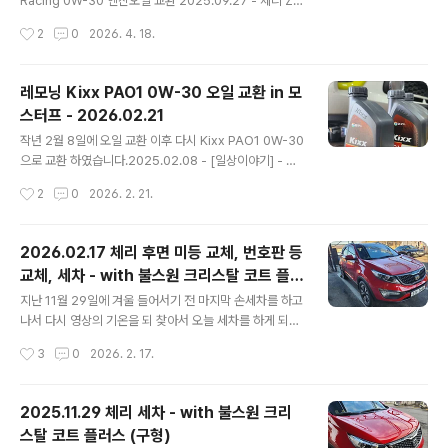
Racing 0W-30 엔진오일 교환 2025.09.27 - 체리 ZI
이였습니다.분명 아래 사진 보내면서 차대번호도 이야기
C Racing 0W-30 엔진오일 교환지난 3월 14일 구매해
작성시간
2
0
2026. 4. 18.
해서 당연..
둔 List 메탈로센 5W-30 GT 오일로 갈고 나서 6개월 만
에 오일을 갈 시기가 도래 해서 모스터프에 가서 갈고 왔습
니다.지난 번에는 리스타를 2차로 갈게 되어서 1차와 크게
레모닝 Kixx PAO1 0W-30 오일 교환 in 모
다름testdrive.4te.co.kr 작년 9월에 ZIC Racing 으로
스터프 - 2026.02.21
오일 교환 후 7개월만에 다시 오일을 갈았습니다.한 달 전
글 내용
쯤에 7,000km 정도 뛴 것을 보고 모스터프에 예약을 했는
작년 2월 8일에 오일 교환 이후 다시 Kixx PAO1 0W-30
데, 한 달만에 1,000km를 넘게 뛰었네요. 8,215km나 뛰
으로 교환 하였습니다.2025.02.08 - [일상이야기] - 레
고 오일을 교환하게 되었네요.ZIC Racing 오일이야 ..
모닝 Kixx PAO1 0W-30 오일 교환 in 모스터프 - 202
작성시간
2
0
2026. 2. 21.
5.02.08 레모닝 Kixx PAO1 0W-30 오일 교환 in 모스
터프 - 2025.02.08작년 3월 2일에 모닝에 진짜 합성 오
일을 갈아 주고 나서 거의 1년이 다 흘렀습니다.지난 번에
2026.02.17 체리 후면 미등 교체, 번호판 등
는 카닥 그래핀 오일이 2통, PEAK 오일 1통, 그리고 몰리
교체, 세차 - with 불스원 크리스탈 코트 플러
그린 한 통으로 교환을 해 주었었는데, 해당 내testdrive.
글 내용
스 (구형)
4te.co.kr 그 때 갈았을 때... 50,493km 였었습니다. 이
지난 11월 29일에 겨울 들어서기 전 마지막 손세차를 하고
번에도 모르고 Trip B를 리셋했지만... 어째든... km를 계
나서 다시 영상의 기온을 되 찾아서 오늘 세차를 하게 되었
산해 보면... 57,353 - 50492 = 6,860k..
습니다.세차를 하기 전에 그 동안 미뤄 두었던 간단한 소모
작성시간
3
0
2026. 2. 17.
폼 교체를 먼저 해 주 었네요.먼저 교체하게 된 것은 지난
번과 마찬가지로 번호판 등 교체 였습니다. 2024.10.21 -
[일상이야기] - 체리 (스포티지R T-GDI) 번호판 등 교체 -
2025.11.29 체리 세차 - with 불스원 크리
난이도 하 체리 (스포티지R T-GDI) 번호판 등 교체 - 난이
스탈 코트 플러스 (구형)
도 하체리의 번호판등이 두 개 있는데 왼쪽 것이 나간지가
글 내용