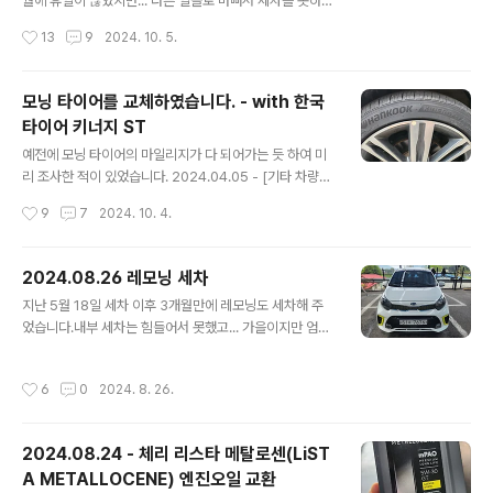
C에서 품번이 맞다고 하니 샀습니다. 그래서 품번으로 검
월에 휴일이 많았지만... 다른 일들로 바뻐서 세차를 못하다
색해 보고 제일 싼 걸로 사려고 봤는데 가격이 일괄 2,000
가... 토요일 오후에 세차하였습니다.전형적인 가을 날씨라
작성시간
13
9
2024. 10. 5.
원 이네요 ㅎ 그래서 그냥 아무곳에서나 샀습니다.근데 배
서 세차를 해도 땀도 안나고 너무 좋았네요.이번에는 불스
송비..
원에서 구매한 세차 샴푸를 이용했습니다. 기존에는 소낙
스 샴푸를 이용했는데... 결론적으로 보자면 불스원 제품이
모닝 타이어를 교체하였습니다. - with 한국
더 좋네요.사용한 샴푸는 아래 제품입니다. https://www.
타이어 키너지 ST
bullsonemall.com/store/product.detail.oz?pdtId
글 내용
x=6122&cataIdx=60000073 불스원몰 - 뉴 크리스
예전에 모닝 타이어의 마일리지가 다 되어가는 듯 하여 미
탈 버블 카샴푸 1L bullsonemall.com 기본적으로 고농
리 조사한 적이 있었습니다. 2024.04.05 - [기타 차량관
축 샴프라서 물을 많이 섞어 사용해도 좋더군요.가지고 있
련 이야기] - 모닝 타이어를 교환하기 전에 스펙 조사 모닝
작성시간
9
7
2024. 10. 4.
는 버킷이 큰 버킷이 아니라 소..
타이어를 교환하기 전에 스펙 조사현재 타고 있는 레모닝
의 타이어 사이즈는 195/45R/16인치의 타이어입니다. 그
리고 출고용으로 달려 나오는 타이어는 넥센에서 나온 엔
2024.08.26 레모닝 세차
프리즈 AH8 인데... 정확하게 스펙을 몰라 다음 타이어는
글 내용
지난 5월 18일 세차 이후 3개월만에 레모닝도 세차해 주
어떻testdrive.4te.co.kr 여기서 조사했을 때에는 "한국
었습니다.내부 세차는 힘들어서 못했고... 가을이지만 엄청
타이어 키너지 ST"가 1등을 차지 하였고, 그래서 최저가를
나게 더운 날에 땀을 한 바가지 흘리면서 겉에만 해 주었네
검색한 후 장착점에서 교환 완료 하였습니다.구매는 http
요.왁스는 밀린 왁스들이 많아서 그냥 오래된 물왁스를 두
s://smartstore.naver.com/viptire/products/996
작성시간
6
0
2024. 8. 26.
텁게 발라 주었습니다.작업의 결과물은 아래를 보시죠. 더
9470392 에서 구매 하였습니다...
운 날씨에 세차하고 나니... 힘이 딸리네요 ㅎㄷㄷ그래도 머
리 안 쓰고 육체 노동하니 머리가 비면서 스트레스가 날라
2024.08.24 - 체리 리스타 메탈로센(LiST
가는 듯 합니다.
A METALLOCENE) 엔진오일 교환
글 내용