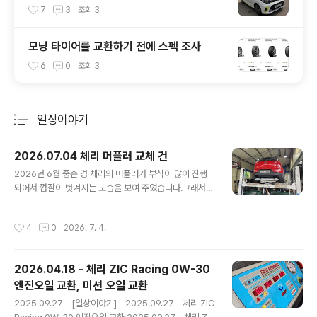
7
3
조회
3
모닝 타이어를 교환하기 전에 스펙 조사
6
0
조회
3
일상이야기
분류 전체보기
주요 글 목록
2026.07.04 체리 머플러 교체 건
글 내용
2026년 6월 중순 경 체리의 머플러가 부식이 많이 진행
되어서 껍질이 벗겨지는 모습을 보여 주었습니다.그래서
애니카랜드 초월점( https://naver.me/xzlzIlCV ) 에 6
월 20일 예약을 잡고 들렀습니다.리프트에 올려 본 다음
작성시간
4
0
2026. 7. 4.
머플러를 보니 아래와 같은 모습을 보여 주었습니다. 머플
러가 2중으로 되어 있는 것 같아 겉의 쇠 부분이 벗겨져도
상관은 없을 것 같은데, 그래도 많이 위험해 보여서 교환을
2026.04.18 - 체리 ZIC Racing 0W-30
하려고 했습니다.근데... 정품은 안나오고 애프터 제품만 있
엔진오일 교환, 미션 오일 교환
다고 하더군요.그리고 애프터 제품은 차대번호를 넣어서
글 내용
본 부품을 찾는 것이 안된다고 하는데, 역시나 우려하던 일
2025.09.27 - [일상이야기] - 2025.09.27 - 체리 ZIC
이...정비사 분이 준비해 놓은 머플러가 스포티지R 디젤 용