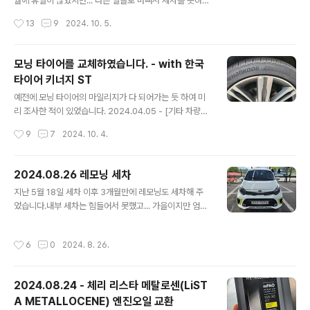
C에서 품번이 맞다고 하니 샀습니다. 그래서 품번으로 검
월에 휴일이 많았지만... 다른 일들로 바뻐서 세차를 못하다
색해 보고 제일 싼 걸로 사려고 봤는데 가격이 일괄 2,000
가... 토요일 오후에 세차하였습니다.전형적인 가을 날씨라
작성시간
13
9
2024. 10. 5.
원 이네요 ㅎ 그래서 그냥 아무곳에서나 샀습니다.근데 배
서 세차를 해도 땀도 안나고 너무 좋았네요.이번에는 불스
송비..
원에서 구매한 세차 샴푸를 이용했습니다. 기존에는 소낙
스 샴푸를 이용했는데... 결론적으로 보자면 불스원 제품이
모닝 타이어를 교체하였습니다. - with 한국
더 좋네요.사용한 샴푸는 아래 제품입니다. https://www.
타이어 키너지 ST
bullsonemall.com/store/product.detail.oz?pdtId
글 내용
x=6122&cataIdx=60000073 불스원몰 - 뉴 크리스
예전에 모닝 타이어의 마일리지가 다 되어가는 듯 하여 미
탈 버블 카샴푸 1L bullsonemall.com 기본적으로 고농
리 조사한 적이 있었습니다. 2024.04.05 - [기타 차량관
축 샴프라서 물을 많이 섞어 사용해도 좋더군요.가지고 있
련 이야기] - 모닝 타이어를 교환하기 전에 스펙 조사 모닝
작성시간
9
7
2024. 10. 4.
는 버킷이 큰 버킷이 아니라 소..
타이어를 교환하기 전에 스펙 조사현재 타고 있는 레모닝
의 타이어 사이즈는 195/45R/16인치의 타이어입니다. 그
리고 출고용으로 달려 나오는 타이어는 넥센에서 나온 엔
2024.08.26 레모닝 세차
프리즈 AH8 인데... 정확하게 스펙을 몰라 다음 타이어는
글 내용
지난 5월 18일 세차 이후 3개월만에 레모닝도 세차해 주
어떻testdrive.4te.co.kr 여기서 조사했을 때에는 "한국
었습니다.내부 세차는 힘들어서 못했고... 가을이지만 엄청
타이어 키너지 ST"가 1등을 차지 하였고, 그래서 최저가를
나게 더운 날에 땀을 한 바가지 흘리면서 겉에만 해 주었네
검색한 후 장착점에서 교환 완료 하였습니다.구매는 http
요.왁스는 밀린 왁스들이 많아서 그냥 오래된 물왁스를 두
s://smartstore.naver.com/viptire/products/996
작성시간
6
0
2024. 8. 26.
텁게 발라 주었습니다.작업의 결과물은 아래를 보시죠. 더
9470392 에서 구매 하였습니다...
운 날씨에 세차하고 나니... 힘이 딸리네요 ㅎㄷㄷ그래도 머
리 안 쓰고 육체 노동하니 머리가 비면서 스트레스가 날라
2024.08.24 - 체리 리스타 메탈로센(LiST
가는 듯 합니다.
A METALLOCENE) 엔진오일 교환
글 내용