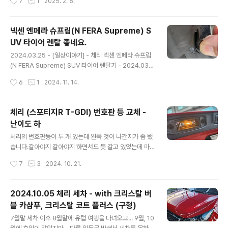
7
1
2025. 2. 8.
모두 다 고체왁스를 먹여 주었습니다. 사이드 가니쉬와 타
해 주었었는데, 해당 내용이 궁금하면... 아래 글에서 읽어
이어까..
볼 수 있습니다.2024.03.02 - [일상이야기] - 레모닝 C
ardoc 4 plus graphene(카닥랩 포플러스 그래핀), PE
넥센 엔페라 슈프림(N FERA Supreme) S
AK, 몰리그린 오일 교환 in 모스터프 - 2024.03.02 이번
UV 타이어 렌탈 좋네요.
에는 Kixx PAO1 0W-30으로 교환을 하였습니다.바로 아
글 내용
래 오일입니다. 기존에도 Kixx PAO1으로 교환한 적이 있
2024.03.25 - [일상이야기] - 체리 넥센 엔페라 슈프림
었는데, 기존은 구형이였고 이번에는 신형으로 갈았습니
(N FERA Supreme) SUV 타이어 렌탈기 - 2024.03.2
다. 그러고 보니 Kixx PAO1을 꾸준히 써왔네요.기존에도
3 체리 넥센 엔페라 슈프림(N FERA Supreme) SUV 타
작성시간
6
1
2024. 11. 14.
몇 번 디자인이 바뀌긴 했지만..
이어 렌탈기 - 2024.03.23기존에 체리에 달고 있던... 금
호 타이어 크루젠이 이제 시간도 오래 흐른거 같고... 고무
도 많이 닳은거 같아서 타이어를 알아보던 중 넥센 타이어
체리 (스포티지R T-GDI) 번호판 등 교체 -
렌탈 서비스가 있어서 알아보고 교체 하게 되testdrive.4
난이도 하
te.co.kr 위 글에서 볼 수 있듯이 지난 3월에 타이어를 렌
글 내용
탈하여 잘 타고 다니고 있었습니다.그런데 와이프가 오른
체리의 번호판등이 두 개 있는데 왼쪽 것이 나간지가 좀 됐
쪽 앞바퀴를 어디 보도블럭 같은 곳에 사이드를 긁었는지
습니다.갈아야지 갈아야지 하면서도 못 갈고 있었는데 마
옆 면이 찢어 졌더군요. 넥센 고객센터에 전화해서 렌탈의
음 먹고 갈게 되었네요. 일단 번호판 등 품번이 무엇인지 알
작성시간
7
3
2024. 10. 21.
보험 적용을 통해 교환이 가능하냐..
아야 해서 WPC 에 들어가서 조회 했습니다. 아래처럼 나
오네요. 품번이 1864505009N 입니다. 네이버 쇼핑에서
검색해 보니... 12V/10W 라고 나오네요. 혹시 몰라 차량에
2024.10.05 체리 세차 - with 크리스탈 버
가서 기존 전구를 때어 와 봅니다. 위에 가지고 와서 자세
블 카샴푸, 크리스탈 코트 플러스 (구형)
하게 확인을 해 봅니다. 기존 제품은 5W, 쇼핑몰은 10W라
글 내용
고 해서 이거 안 맞는거 아니가 걱정은 되지만... 일단 WP
7월말 세차 이후 8월말에 유럽 여행을 다녀오고... 9월, 10