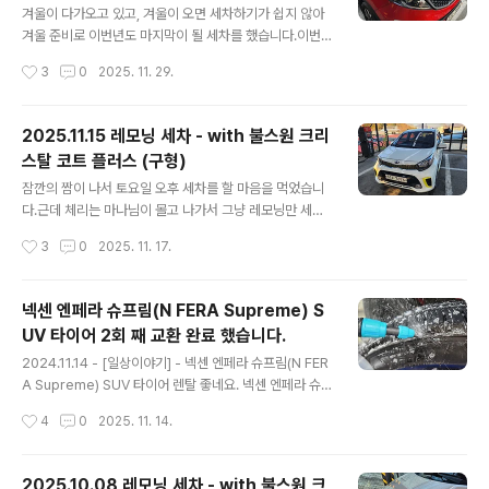
좀 됐습니다.갈아야지 갈아야지 하면서도 못 갈고 있었는
겨울이 다가오고 있고, 겨울이 오면 세차하기가 쉽지 않아
데 마음 먹고 갈게 되었네요. 일단 번호판 등 품번이 무엇인
겨울 준비로 이번년도 마지막이 될 세차를 했습니다.이번
지 알아야 해서 WPC 에testdrive.4te.co.kr 지난 번에
에는 폼건, 샴푸 미트질을 하고 나서, 크리스탈 코트 플러스
작성시간
3
0
2025. 11. 29.
는 왼쪽 등이 나갔었는데 이번에는 오른 ..
물왁스로 간단하게 물왁싱 해 주고, 타이어와 하단 몰딩부,
유리, 실내 등을 간단하게 세차 해 주었습니다.본넷 안에는
간단하게 물걸래로 닦아 주는 수준... 세차를 다 마치고 아
2025.11.15 레모닝 세차 - with 불스원 크리
래는 결과물들입니다. 이제 겨울 준비를 마치고 겨울 기간
스탈 코트 플러스 (구형)
동안에는 따뜻할 때 가끔 기계 세차를 돌려 줘야 겠습니다.
글 내용
잠깐의 짬이 나서 토요일 오후 세차를 할 마음을 먹었습니
다.근데 체리는 마나님이 몰고 나가서 그냥 레모닝만 세차
하기로...밀려 있는 왁스들이 많으니 간단하게 세차 후 크리
작성시간
3
0
2025. 11. 17.
스탈 코트 플러스 구형으로 둘러 주었습니다.너무나도 간
단하게 세차해서... 이건 그냥 세차 샷들만... 정말 물, 샴프
로 세차 후 왁스만 발라주고 아무것도 안한 세차였네요. ㅎ
넥센 엔페라 슈프림(N FERA Supreme) S
ㅎ 이로서 간단하게 세차를 마쳤습니다.본넷 안 쪽도 걸래
UV 타이어 2회 째 교환 완료 했습니다.
로 대충 닦아 주고... 오일량이나 색깔도 한 번 찍어보고 나
글 내용
서 돌아 왔네요.겨울이 다가오니 봄까지 세차를 못할 듯 하
2024.11.14 - [일상이야기] - 넥센 엔페라 슈프림(N FER
여 이렇게 모닝은 마무리 할 듯 싶네요. 이제 얼른 체리도
A Supreme) SUV 타이어 렌탈 좋네요. 넥센 엔페라 슈
해 줘야 하는데...
프림(N FERA Supreme) SUV 타이어 렌탈 좋네요.202
작성시간
4
0
2025. 11. 14.
4.03.25 - [일상이야기] - 체리 넥센 엔페라 슈프림(N FE
RA Supreme) SUV 타이어 렌탈기 - 2024.03.23 체
리 넥센 엔페라 슈프림(N FERA Supreme) SUV 타이어
2025.10.08 레모닝 세차 - with 불스원 크