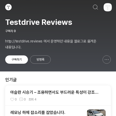
검색하기
티스토리
Testdrive Reviews
구독자
0
http://testdrive.reviews 에서 운영하던 내용을 블로그로 옮겨온
내용입니다.
구독하기
방명록
신고하기 레이어
열기
인기글
아슬란 시승기 – 조용하면서도 부드러운 특성이 강조된
그랜져? - 1부 실내외편
0
0
조회
4
레모닝 하체 잡소리를 잡았습니다.