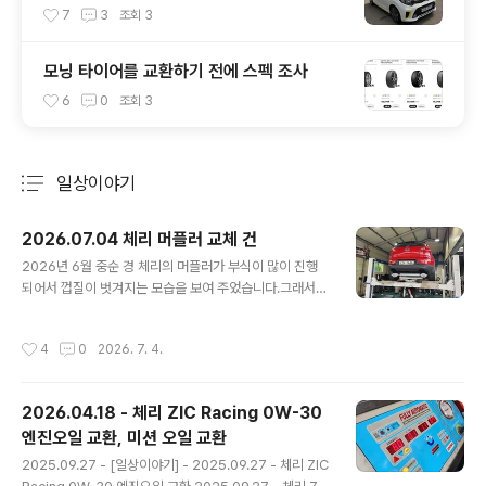
7
3
조회
3
모닝 타이어를 교환하기 전에 스펙 조사
6
0
조회
3
일상이야기
분류 전체보기
주요 글 목록
2026.07.04 체리 머플러 교체 건
글 내용
2026년 6월 중순 경 체리의 머플러가 부식이 많이 진행
되어서 껍질이 벗겨지는 모습을 보여 주었습니다.그래서
애니카랜드 초월점( https://naver.me/xzlzIlCV ) 에 6
월 20일 예약을 잡고 들렀습니다.리프트에 올려 본 다음
작성시간
4
0
2026. 7. 4.
머플러를 보니 아래와 같은 모습을 보여 주었습니다. 머플
러가 2중으로 되어 있는 것 같아 겉의 쇠 부분이 벗겨져도
상관은 없을 것 같은데, 그래도 많이 위험해 보여서 교환을
2026.04.18 - 체리 ZIC Racing 0W-30
하려고 했습니다.근데... 정품은 안나오고 애프터 제품만 있
엔진오일 교환, 미션 오일 교환
다고 하더군요.그리고 애프터 제품은 차대번호를 넣어서
글 내용
본 부품을 찾는 것이 안된다고 하는데, 역시나 우려하던 일
2025.09.27 - [일상이야기] - 2025.09.27 - 체리 ZIC
이...정비사 분이 준비해 놓은 머플러가 스포티지R 디젤 용