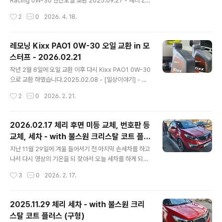
Racing 0W-30 엔진오일 교환 2025.09.27 - 체리 ZI
이였습니다.분명 아래 사진 보내면서 차대번호도 이야기
C Racing 0W-30 엔진오일 교환지난 3월 14일 구매해
작성시간
2
0
2026. 4. 18.
해서 당연..
둔 List 메탈로센 5W-30 GT 오일로 갈고 나서 6개월 만
에 오일을 갈 시기가 도래 해서 모스터프에 가서 갈고 왔습
니다.지난 번에는 리스타를 2차로 갈게 되어서 1차와 크게
레모닝 Kixx PAO1 0W-30 오일 교환 in 모
다름testdrive.4te.co.kr 작년 9월에 ZIC Racing 으로
스터프 - 2026.02.21
오일 교환 후 7개월만에 다시 오일을 갈았습니다.한 달 전
글 내용
쯤에 7,000km 정도 뛴 것을 보고 모스터프에 예약을 했는
작년 2월 8일에 오일 교환 이후 다시 Kixx PAO1 0W-30
데, 한 달만에 1,000km를 넘게 뛰었네요. 8,215km나 뛰
으로 교환 하였습니다.2025.02.08 - [일상이야기] - 레
고 오일을 교환하게 되었네요.ZIC Racing 오일이야 ..
모닝 Kixx PAO1 0W-30 오일 교환 in 모스터프 - 202
작성시간
2
0
2026. 2. 21.
5.02.08 레모닝 Kixx PAO1 0W-30 오일 교환 in 모스
터프 - 2025.02.08작년 3월 2일에 모닝에 진짜 합성 오
일을 갈아 주고 나서 거의 1년이 다 흘렀습니다.지난 번에
2026.02.17 체리 후면 미등 교체, 번호판 등
는 카닥 그래핀 오일이 2통, PEAK 오일 1통, 그리고 몰리
교체, 세차 - with 불스원 크리스탈 코트 플러
그린 한 통으로 교환을 해 주었었는데, 해당 내testdrive.
글 내용
스 (구형)
4te.co.kr 그 때 갈았을 때... 50,493km 였었습니다. 이
지난 11월 29일에 겨울 들어서기 전 마지막 손세차를 하고
번에도 모르고 Trip B를 리셋했지만... 어째든... km를 계
나서 다시 영상의 기온을 되 찾아서 오늘 세차를 하게 되었
산해 보면... 57,353 - 50492 = 6,860k..
습니다.세차를 하기 전에 그 동안 미뤄 두었던 간단한 소모
작성시간
3
0
2026. 2. 17.
폼 교체를 먼저 해 주 었네요.먼저 교체하게 된 것은 지난
번과 마찬가지로 번호판 등 교체 였습니다. 2024.10.21 -
[일상이야기] - 체리 (스포티지R T-GDI) 번호판 등 교체 -
2025.11.29 체리 세차 - with 불스원 크리
난이도 하 체리 (스포티지R T-GDI) 번호판 등 교체 - 난이
스탈 코트 플러스 (구형)
도 하체리의 번호판등이 두 개 있는데 왼쪽 것이 나간지가
글 내용