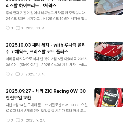
렌탈기 - 2024.03.23기존에 체리에 달고 있던... 금호 타
리스탈 하이브리드 고체왁스
testdrive.4te.co.kr 작년 이맘 때 마나님이 오른쪽 앞타
글 내용
이어를 연석을 긁고 와서 한 번 렌탈 보상으로 갈았었습니
추석 연휴 기간이 길어서 레모닝도 세차를 해 주었습니다.
다. (위 글 참조)그런데 이번에 마나님과 아들이 처가집을
24년도 8월에 세차하고 나서 25년도 10월에 세차를 했으
다녀올 때 아들이 운전을 거의 다 했는데, 도로에 있던 유리
니 1년 2개월만에 세차를 했네요 ㅎㄷㄷ2024.08.26 -
작성시간
3
0
2025. 10. 9.
병..
[일상이야기] - 2024.08.26 레모닝 세차 2024.08.26
레모닝 세차지난 5월 18일 세차 이후 3개월만에 레모닝도
세차해 주었습니다.내부 세차는 힘들어서 못했고... 가을이
2025.10.03 체리 세차 - with 루나틱 폴리
지만 엄청나게 더운 날에 땀을 한 바가지 흘리면서 겉에만
쉬 고체왁스, 크리스탈 코트 플러스
해 주었네요.왁스는 밀린 왁스testdrive.4te.co.kr 그리
글 내용
고 작년 8월에 세차한 기록을 보니, 왁스도 제대로 먹여주
체리를 마지막으로 세차 한 것이 6월 6일 이였네요.2025.
지 않고 오래된 물왁스를 전체적으로 발라 주었기에 도장
06.09 - [일상이야기] - 2025.06.06 체리 세차 - with
면이 형편 없었네요. 너무 오래 되서 기억이 안나고... 그래
크리스탈 버블 카샴푸, 불스원 크리스탈 하이브리드 고체
작성시간
2
0
2025. 10. 4.
서 그냥 고제왁스를 먹여주었다 생각했는데 그게 아니였..
왁스 2025.06.06 체리 세차 - with 크리스탈 버블 카샴
푸, 불스원 크리스탈 하이브리드 고체왁스작년 10월에 손
세차 하고 6월 6일에 세차를 했으니 8개월 만에 세차를 했
2025.09.27 - 체리 ZIC Racing 0W-30
네요.왁스 기운은 이미 다 없어진지 오래 되었지만... 그래
엔진오일 교환
도 기계 세차라도 돌려주면 깨끗하게 보여 그나마 다행이
글 내용
였습니testdrive.4te.co.kr 그 이후로 10월 3일에 추석
지난 3월 14일 구매해 둔 List 메탈로센 5W-30 GT 오일
맞이 세차를 하게 되었으니 4개월 만에 세차를 하게 되었
로 갈고 나서 6개월 만에 오일을 갈 시기가 도래 해서 모스
습니다.오랜만에 세차이니 폼건도 뿌리고...카샴푸도 사용
터프에 가서 갈고 왔습니다.지난 번에는 리스타를 2차로
작성시간
3
0
2025. 9. 27.
해서 한 번 더 닦아 주었습니다. 카샴푸는 일전..
갈게 되어서 1차와 크게 다름없이 좋은 느낌을 받아 따로
블로깅을 하지는 않았습니다만...찍어둔 이미지만 보자면...