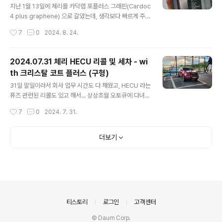
지난 1월 13일에 체리를 카닥랩 포플러스 그래핀(Cardoc
4 plus graphene) 으로 갈았는데, 생각보다 빠르게 주행
거리가 차서 오일을 갈게 되었습니다.이번에는 그동안 참
작성시간
7
0
2024. 8. 24.
으로 궁금했던 리스타 메탈로센(LiSTA METALLOCEN
E)으로 갈게 되었습니다.점도는 5W-30 GT로서 2.0리터
터보 엔진에 적합한 오일로 추천 받아 갈게 되었습니다. 두
2024.07.31 체리 HECU 리콜 및 세차 - wi
오일 모두 PAO 4기유와 AN 5기유를 사용하지만 한 녀석
th 크리스탈 코트 플러스 (구형)
은 메탈로센 PAO가 특징이고 한 녀석은 그래핀이 들어간
글 내용
것이 특징인 녀석입니다. 저는 보통 Trip B를 오일 가는 키
31일 말일이라서 회사 업무 시간도 다 채웠고, HECU 라는
로수로 만들어 두는데... HECU 리콜을 하면서 배터리 리셋
퓨즈 관련된 리콜도 있고 해서... 상상초월 오토큐에 다녀
이 있게 되었고 그로 인해 Trip B 를 포함한 트립들이 다
왔습니다. 리콜이 그리 오래 걸리지 않아 오랜만에 시간이
작성시간
7
0
2024. 7. 31.
리셋이 되어 있었네요. 그래서 총 누적 거리로 ..
남아 세차나 할까 생각했는데.... 날이 매우 매우 더워서...
고민이 좀 되더군요. (폭염 주의보가 떳.. ㅎ)그래도 오랜 기
간 세차를 못했으니... 더워도 물 마시면서 해야 겠다 마음
더보기
먹고 세차장으로 향했습니다. 제가 주로 세차하는 세차장
은 아래 입니다. 나름 시설 괜찮고... 사람도 아주 많지 않아
눈치 안 보이고 나름 좋은 것 같습니다.https://naver.m
e/Fn2sbbXs 담안75셀프세차장 : 네이버방문자리뷰
37 · 블로그리뷰 50m.place.naver.com 물 뿌리고, 폼
건 하고... 다시 물로 헹궈 내..
의안내
티스토리
로그인
고객센터
© Daum Corp.