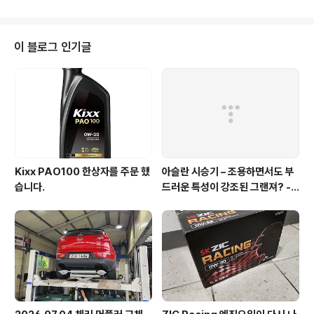
아 갔습니다. 아침 기온이 영하 6도가 넘는 날씨였지만 가
기 전에 동네에 새로 생긴 자동세차로 간단하게 세차를 해
주고 출발! 밸브 크리닝을 하면서 오일도 갈 예정. 오늘 갈
이 블로그 인기글
오일은 그동안 신비의 오일이라고 생각 된 카닥 그래핀 오
일입니다. 오전 10시에 예약을 해서 도착하고 작업을 시작
했습니다. 현재 총 주행 거리는 98,159km 로서 10만 키
로 채우지 못하고 처음 카본 클리닝 작업을 하게 되었습니
다. 아반떼나 쏘나타와..
Kixx PAO100 한상자를 주문 했
아슬란 시승기 – 조용하면서도 부
습니다.
드러운 특성이 강조된 그랜져? - 1
부 실내외편