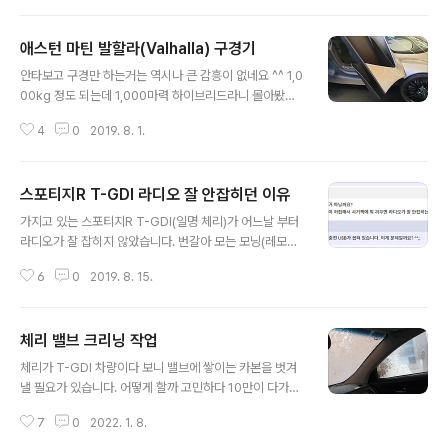
내용은 영상을 보시죠. 흰색 그랜저의 100% 잘못으로 마무리 되었지만, 답답
한 마음에 기록으로 남깁니다. 제발 제대로 된 운전 문화가 정착 되면 좋겠네요
애스턴 마틴 발할라(Valhalla) 구경기
ㅠㅠ
글 내용
안타보고 구경만 하는거는 역시나 큰 감흥이 없네요 ^^ 1,0
00kg 정도 되는데 1,000마력 하이브리드라니 몰아봤을
때의 감흥은 상상을 초월할 듯 한데...
4
0
2019. 8. 1.
스포티지R T-GDI 라디오 잘 안잡히던 이유
글 내용
가지고 있는 스포티지R T-GDI(일명 체리)가 어느날 부터
라디오가 잘 잡히지 않았습니다. 번갈아 모는 모닝(레모닝)
은 깨끗하게 잘 나오는데... 스포티지가 2011년식이라서
6
0
2019. 8. 15.
오래되서 그런가, 아니면 다른 이유가 있어서 그런가 클리
앙 굴러간당에 질문을 올렸었죠. 질문 글은 https://www.
clien.net/service/board/cm_car/13822338 입니
체리 밸브 크리닝 작업
다. 그런데 댓글 중 눈길을 끄는 내용이 하나 있었습니다.
글 내용
시거잭에 뭔가가 꼽혀 있는 경우 라디오가 잘 나오지 않을
체리가 T-GDI 차량이다 보니 밸브에 쌓이는 카본을 벗겨
수 있다는 내용이였죠. 혹시나 해서 오늘 시거잭을 살펴 봤
낼 필요가 있습니다. 어떻게 할까 고민하다 10만이 다가오
습니다. 2구로 되어 있는 휴대폰 충전잭이 꼽혀 있었는데,
고 있어서 동네 정비소에서 시공을 받았습니다. 시공을 받
해당 충전잭을 뽑으면 라디오가 선명하게 잡히고, 다시 꼽
7
0
2022. 1. 8.
은 정비소는 "애니카랜드 초월점" 이였습니다. 알고 찾아간
으면 3 ~ 5초 정도 후에 잡음이 생기면서 주파수가..
것은 아니고 팀카본 이라는 사이트가 구글링에 걸려서 찾