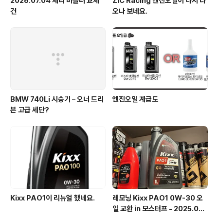
2026.07.04 체리 머플러 교체
ZIC Racing 엔진오일이 다시 나
건
오나 보네요.
BMW 740Li 시승기 – 오너 드리
엔진오일 계급도
븐 고급 세단?
Kixx PAO1이 리뉴얼 했네요.
레모닝 Kixx PAO1 0W-30 오
일 교환 in 모스터프 - 2025.02.