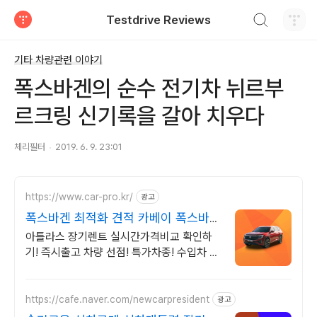
검색하기
Testdrive Reviews
티스토리
기타 차량관련 이야기
폭스바겐의 순수 전기차 뉘르부
르크링 신기록을 갈아 치우다
체리필터
2019. 6. 9. 23:01
https://www.car-pro.kr/
광고
폭스바겐 최적화 견적 카베이 폭스바겐
특가차량 무료견적
아틀라스 장기렌트 실시간가격비교 확인하
기! 즉시출고 차량 선점! 특가차종! 수입차 최
대 할인 견적! 온라인계약! 최적가 프로모션
차량 빠른출고 선점하세요.
https://cafe.naver.com/newcarpresident
광고