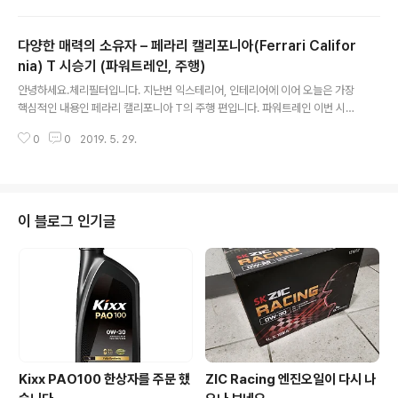
r.com/contents.nhn?rid=59&contents_id=1985 참고)제가 어렸을 적
이웃에 사는 아저씨(사장님) 한 분이 Y2 쏘나타 모델을 뽑으신 후 태워 주었을
다양한 매력의 소유자 – 페라리 캘리포니아(Ferrari Califor
때, 드 넓은 실내 공간에 놀랬던 기억이 있는데, 넓은 공간과 편리한 옵션등을 기
초로 한국인들의 정서를 잘 맞춰 온 차량이라고 할 수 있을 것 같습니다. 그러면,
nia) T 시승기 (파워트레인, 주행)
글 내용
나온지 좀 되었지만… LF 쏘나타도 한국인의 ..
안녕하세요.체리필터입니다. 지난번 익스테리어, 인테리어에 이어 오늘은 가장
핵심적인 내용인 페라리 캘리포니아 T의 주행 편입니다. 파워트레인 이번 시승
기를 쓰면서 페라리 캘리포니아 T의 간단한 제원을 살펴 보았는데요. 다시 읊어
0
0
2019. 5. 29.
보자면 V8 3,855cc 터보 엔진에 마력 560hp, 토크 77.0kg.m를 내는 녀석
입니다.배기량은 구형에 비해 작아졌지만 NA 엔진에서 터보로 형식이 바뀌면
서, 구형에 비해 마력은 70hp Up이 되었고, 토크는 무려 25.5kg.m이나 Up
이 되었네요. 그럼에도 불구하고 연비는 9.5km/l로 구형 6.4km/l에 비해 비약
적으로 좋아 졌습니다. (사실 제 스포텁이 9.7km/l인데 캘리포니아의 연비는
이 블로그 인기글
믿을 수 없습니다 -.-;;)사실 저 역시 그 동안 많은 차량들을 타..
Kixx PAO100 한상자를 주문 했
ZIC Racing 엔진오일이 다시 나