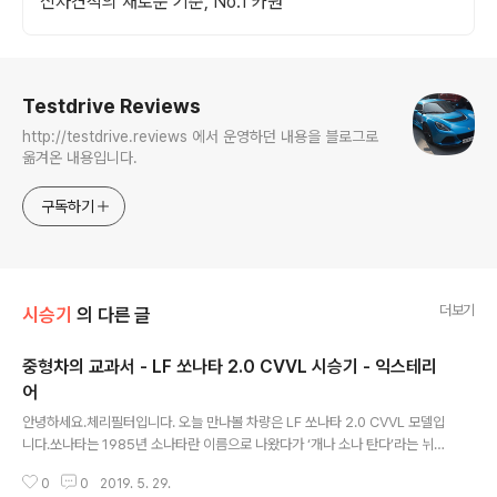
신차견적의 새로운 기준, No.1 카원
로그 정보
Testdrive Reviews
http://testdrive.reviews 에서 운영하던 내용을 블로그로
옮겨온 내용입니다.
구독하기
더보기
시승기
의 다른 글
중형차의 교과서 - LF 쏘나타 2.0 CVVL 시승기 - 익스테리
어
글 내용
안녕하세요.체리필터입니다. 오늘 만나볼 차량은 LF 쏘나타 2.0 CVVL 모델입
니다.쏘나타는 1985년 소나타란 이름으로 나왔다가 ‘개나 소나 탄다’라는 뉘앙
스 때문에 1988년 Y2 모델부터이름을 쏘나타로 개명하고 지금까지 꾸준하게
0
0
2019. 5. 29.
중형차의 교과서와도 같은 역사를 써오고 있습니다. (http://navercast.nave