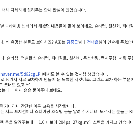
 대해 자세하게 알려주는 안내 판넬이 있었습니다.
MW 드라이빙 센터에서 해봤던 내용들이 많이 보이네요. 슬라럼, 원선회, 저마
. 꽤 유명한 분들도 보이시죠? A조는
김중군
님과
전대은
님이 인솔해 주셨습
. 슬라럼, 언밸런스 슬라럼, 저마찰로, 원선회, 폭스헌팅, 택시주행, 서킷 주
//naver.me/5d62cgLP
)에서도 볼 수 있는 것처럼 생겼습니다.
로 생겨서 서로 교차하게 만들어 둔 독특한 서킷이죠. 그리고 교차 하는 부분
 코너도 있고 ^^
었는데… 이제 슬슬 풀어주나 보네요.
 좀 기다리니 간단한 이론 교육을 시작합니다.
 있는 시트 포지션이나 스티어링 조작법 등을 알려 주시네요. 모르시는 분들은 B
펙 등을 알려주는데… 1.6 터보에 204ps, 27kg.m의 스펙을 가지고 있습니