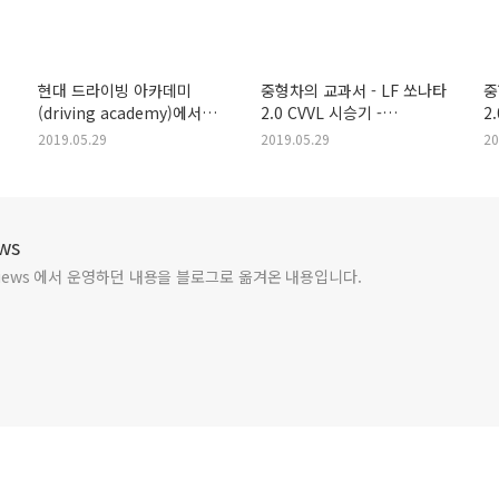
현대 드라이빙 아카데미
중형차의 교과서 - LF 쏘나타
중
(driving academy)에서
2.0 CVVL 시승기 -
2
느껴본 i30 in 용인
파워트레인, 주행기
2019.05.29
2019.05.29
20
스피드웨이 – 2편
ews
e.reviews 에서 운영하던 내용을 블로그로 옮겨온 내용입니다.