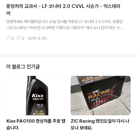
은… 버튼으로부터 스티어링 하단으로 내려오는 라인에 필요없는 더미 판넬입
중형차의 교과서 - LF 쏘나타 2.0 CVVL 시승기 - 익스테리
니다.아무래도 3스포크가 더 스포티한 셋팅으로 여겨지는데요, 4스포크이면서
막힌 부분도 많다 보니 답답한 느낌이 들더군요.뭐 운전 하는데는 크게 문제가
어
글 내용
있는건 아니지만, 디자인적으로 보자면 그렇다는 겁니다. ^^ 스티어링 뒤로는
안녕하세요.체리필터입니다. 오늘 만나볼 차량은 LF 쏘나타 2.0 CVVL 모델입
왼쪽에 등화 장치 관련 ..
니다.쏘나타는 1985년 소나타란 이름으로 나왔다가 ‘개나 소나 탄다’라는 뉘앙
스 때문에 1988년 Y2 모델부터이름을 쏘나타로 개명하고 지금까지 꾸준하게
0
0
2019. 5. 29.
중형차의 교과서와도 같은 역사를 써오고 있습니다. (http://navercast.nave
r.com/contents.nhn?rid=59&contents_id=1985 참고)제가 어렸을 적
이웃에 사는 아저씨(사장님) 한 분이 Y2 쏘나타 모델을 뽑으신 후 태워 주었을
때, 드 넓은 실내 공간에 놀랬던 기억이 있는데, 넓은 공간과 편리한 옵션등을 기
초로 한국인들의 정서를 잘 맞춰 온 차량이라고 할 수 있을 것 같습니다. 그러면,
이 블로그 인기글
나온지 좀 되었지만… LF 쏘나타도 한국인의 ..
Kixx PAO100 한상자를 주문 했
ZIC Racing 엔진오일이 다시 나
습니다.
오나 보네요.