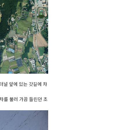
터널 앞에 있는 갓길에 차
카차를 불러 가끔 들린던 초