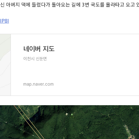
문막에 계신 아버지 댁에 들렸다가 돌아오는 길에 3번 국도를 올라타고 오고
IP8I
네이버 지도
이천시 신둔면
map.naver.com