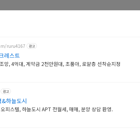
com/ruru4167
광고
크레스트
망, 4억대, 계약금 2천만원대, 초품아, 로얄층 선착순지정
광고
역&하늘도시
오피스텔, 하늘도시 APT 전월세, 매매, 분양 상담 환영.