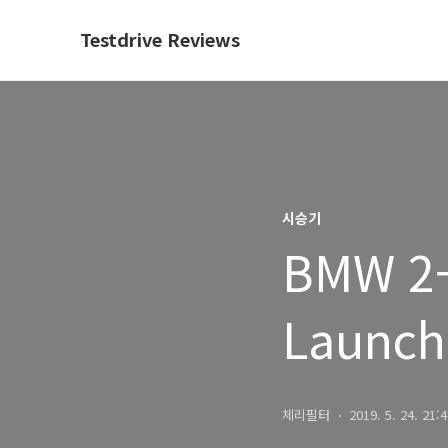
Testdrive Reviews
시승기
BMW 2-S
Launch
BMW Dr
체리필터
2019. 5. 24. 21: