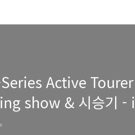
eries Active Tourer
ing show & 시승기 - 
iving Center
49