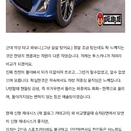
근데 막상 타고 와보니,(그냥 살살 탔어요.) 정말 조금 탔는데도 확 느껴지는
것은 한덩치 젠쿱과는 차원이 다른 차였습니다. 차체는 투스카니가 차라리
비교가 되겠어요.
진짜 천천히 몰아봐서 뒤가 미끌어져 흐르고...그런거 할수없었고, 알수 없었
으며 모릅니다. 확실한것은 저속에서도 차량 저중심 움직임은 느껴집니다.
U턴할때 핸들링 감성, 즉 무거우면서 돌리는 와중에도 휙휙~ 한쪽으로 쏠리
며, 돌아가지않는 변하지 않는 힘은 예술링이었습니다.
현재 신형 제네시스 (제 블로그 카테고리) 와 비교했을때 승차감면에서 당연
히 신형 제네시스가 좋지만,
이차는 2인승 스포츠카임에도 불구하고, 단단하면서도 잔진동은 어느정도