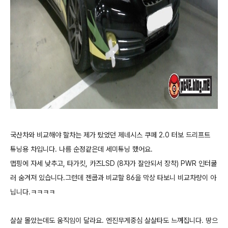
국산차와 비교해야 할차는 제가 탔었던 제네시스 쿠페 2.0 터보 드리프트
튜닝용 차입니다. 나름 순정같은데 세미튜닝 했어요.
맵핑에 자세 낮추고, 타가킷, 카즈LSD (8자가 잘안되서 장착) PWR 인터쿨
러 숨겨져 있습니다.그런데 젠쿱과 비교할 86을 막상 타보니 비교차량이 아
닙니다.ㅋㅋㅋㅋ
살살 몰았는데도 움직임이 달라요. 엔진무게중심 살살타도 느껴집니다. 땅으