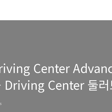
iving Center Advan
 Driving Center 둘
46