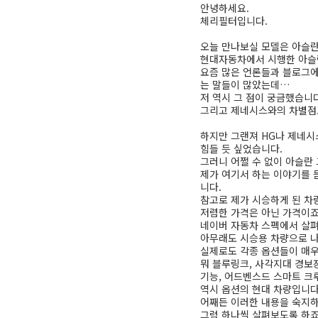
안녕하세요.
체리필터입니다.
오늘 만나보실 모델은 아슬
현대자동차에서 시행한 아슬란
요즘 많은 언론들과 블로그에
는 말들이 많았는데…
저 역시 그 점이 궁금했습니다
그리고 제네시스와의 차별점도
하지만 그랜져 HG나 제네시
힘들 듯 싶었습니다.
그러니 어쩔 수 없이 아슬란 
제가 여기서 하는 이야기를 
니다.
참고로 제가 시승하게 된 차량
저렴한 가격은 아닌 가격이죠
네이버 자동차 스펙에서 살펴보면,
아무래도 시승용 차량으로 나온
실제로도 각종 옵션들이 매우
뭐 블루링크, 사각지대 경보
기능, 어드벤스드 스마트 크
역시 옵션의 현대 차량입니다.
어째든 이러한 내용을 숙지하
그럼 하나씩 살펴보도록 하죠