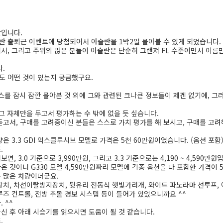
란입니다.
 출퇴근 이벤트에 당첨되어서 아슬란을 1박2일 몰아볼 수 있게 되었습니다.
서, 그리고 주위의 많은 분들이 아슬란은 단순히 그랜져 FL 수준이면서 이름만
.
 어떤 것이 있는지 궁금했구요.
스를 잠시 잠깐 몰아본 것 외에 그와 관련된 크나큰 정보들이 제겐 없기에, 그
그 자체만을 두고서 평가하는 수 밖에 없을 듯 싶습니다.
듣고서, 구매를 고려중이신 분들은 스스로 가치 평가를 해 보시고, 구매를 고려
은 3.3 GDI 익스클루시브 모델로 가격은 5천 60만원이였습니다. (옵션 포함
.
 3.0 기준으로 3,990만원, 그리고 3.3 기준으로는 4,190 ~ 4,590만원
 것이니 G330 모델 4,590만원짜리 모델에 각종 옵션을 다 포함한 가격이 
 많은 차량이더군요.
장치, 차선이탈방지장치, 뒷유리 전동식 햇빛가리개, 와이드 파노라마 선루프, 
루즈 컨트롤, 전방 추돌 경보 시스템 등이 들어가 있었으니까요 ^^
 ^^
신 후 아래 시승기를 읽으시면 도움이 될 것 같습니다.
.