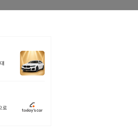
만대
팅으로