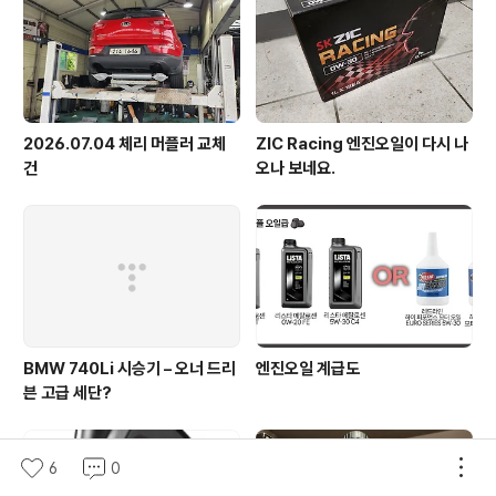
2026.07.04 체리 머플러 교체
ZIC Racing 엔진오일이 다시 나
건
오나 보네요.
BMW 740Li 시승기 – 오너 드리
엔진오일 계급도
븐 고급 세단?
6
0