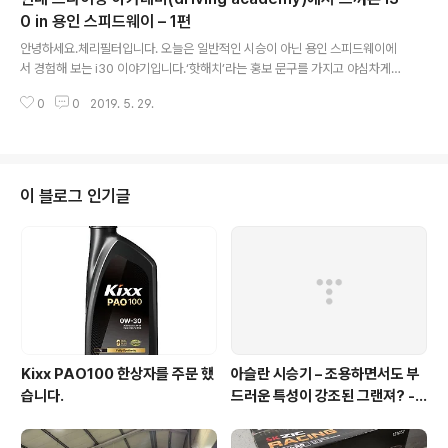
같은데… 저는 개인적으로 매우 좋아 보입니다. 물론 IG 그랜져에는 좀 안어울
0 in 용인 스피드웨이 – 1편
글 내용
리는 모습이지만… ㅎ 공조기 부분을 빨갛게 감싼 부분도 맘에 들고, Door Unl
안녕하세요.체리필터입니다. 오늘은 일반적인 시승이 아닌 용인 스피드웨이에
ock..
서 경험해 보는 i30 이야기입니다.‘핫해치’라는 홍보 문구를 가지고 야심차게
등장한 i30 이지만, 아직 그렇게 판매량이 ‘핫(Hot)’한거 같지가 않습니다. ^^
0
0
2019. 5. 29.
정말 차량이 어디가 부족해서 그런 것인지 오늘 한번 느껴보도록 하겠습니다.
오늘 행사는 오전 조와 오후 조 두 개로 치뤄 졌는데, 오전에 사람이 더 적을 듯
하여 새벽 6:40분에 집을 나섰습니다. ^^ ㅎㄷㄷ 집이 경기도 광주인 관계로 금
새 도착 했네요 ^^ 에버랜드에 자주 오면서 저 간판을 간간히 볼 기회가 있었지
만…오늘은 직접 달려볼 기회가 왔네요 ^^ (슈퍼카였다면 더 좋았… ㅎㅎ) 삼성
이 블로그 인기글
교통 박물관쪽을 통해 들어가는데 입구에서 안내하시는 분의 안내를 받고 안으
로 ..
Kixx PAO100 한상자를 주문 했
아슬란 시승기 – 조용하면서도 부
습니다.
드러운 특성이 강조된 그랜져? - 1
부 실내외편