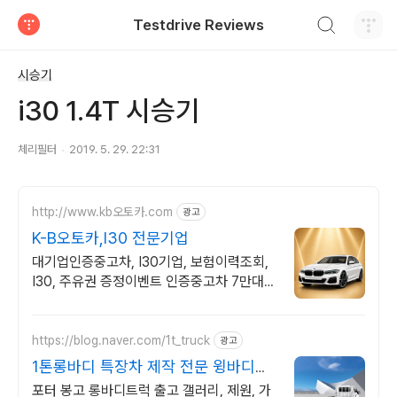
검색하기
Testdrive Reviews
티스토리
시승기
i30 1.4T 시승기
체리필터
2019. 5. 29. 22:31
http://www.kb오토카.com
광고
K-B오토카,I30 전문기업
대기업인증중고차, I30기업, 보험이력조회,
I30, 주유권 증정이벤트 인증중고차 7만대이
상! 찾아가는 홈서비스! 낮은 할부이자율, 24
시간실매물전산연동
https://blog.naver.com/1t_truck
광고
1톤롱바디 특장차 제작 전문 윙바디탑
차 냉동탑차 맞춤제작
포터 봉고 롱바디트럭 출고 갤러리, 제원, 가