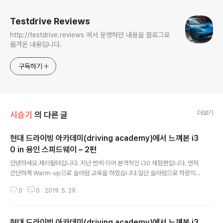
Testdrive Reviews
http://testdrive.reviews 에서 운영하던 내용을 블로그로
옮겨온 내용입니다.
구독하기
더보기
시승기
의 다른 글
현대 드라이빙 아카데미(driving academy)에서 느껴본 i3
0 in 용인 스피드웨이 – 2편
글 내용
안녕하세요.체리필터입니다. 지난 번에 이어 본격적인 i30 체험편입니다. 먼저
간단하게 Warm-up으로 슬라럼 교육을 하였습니다.일단 슬라럼으로 차량의
기본적인 거동을 알아볼 수 있는데요. 17m 마다 배치된 콘 사이를 좌우로 최대
0
0
2019. 5. 29.
한 가깝게 붙여 주행하는 것입니다. 슬라럼 테스트를 위해 i30에 올라 타 봅니
다. 빨간 스티치와 하단 가운데 빨간 라인… 그리고 공조장치 조절 부위, 기어박
스 등에도 빨간 색으로 깔끔하게 구성해 놓은 모습이 보기 좋습니다. ^^ 조금 더
현대 드라이빙 아카데미(driving academy)에서 느껴본 i3
사진을 일단 감상하시고… ㅎㅎ 튀어나온 네비게이션 싫어하시는 분들 많은 것