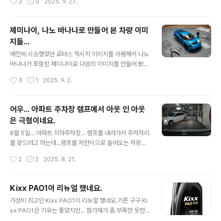
3
0
2025. 9. 27.
해서 한 번 더 닦아 주었습니다. 카샴푸는 일전..
갈게 되어서 1차와 크게 다름없이 좋은 느낌을 받아 따로
블로깅을 하지는 않았습니다만...찍어둔 이미지만 보자면...
이번에는 ZIC Racing 0W-30으로 갈았습니다.그 동안
제미나이, 나노 바나나로 만들어 본 차량 이미
써 보고 싶은 오일이였는데 ZIC에서 특정 정비소에만 납품
지들...
을 하고 인터넷으로는 구매를 할 수 없도록 막아 두어서 사
글 내용
용을 못했는데...ZIC Racing 제품을 단종하게 되면서 물
예전에 시승했었던 로터스 엑시지 이미지를 사용해서 나노
건을 1박스 쟁이게 되어서 이번에 첨으로 교체하게 되었습
바나나가 포함된 제미나이로 다음의 이미지를 만들어 봤습
니다.가장 궁금한 것은... 그동안 써 본 오일중에 가장 부들
니다.중간 중간 말을 못 알아 듣고 원하는 모양이 아니라서
작성시간
3
1
2025. 9. 2.
부들 하다고 느낀 Motul 300V 와 느낌이 어떻게 다..
약간의 수정을 가하긴 했지만 엄청나네요. 그리고 일전에
시승한 페라리 캘리포티아T 도 한 번 해 봄 ㅎㅎ 재미가 들
려서 내 차 체리도 해 봤습니다.원본은 아래 이미지로... 내
어우... 아파트 주차장 램프에서 아웃 인 아웃
친김에 레모닝 까지 한 번... 한 두번 해 보더니... 비슷한 모
은 극혐이네요.
양은 이제 금방 만들어 주네요.AI 가 재미를 떠나서 실용적
글 내용
인 곳에서 어떻게 사용되어질지 궁금하네요.
8월 5일... 아파트 지하주차장... 램프를 내려가서 주차자리
를 찾으려고 하는데...램프를 저런식으로 들어오는 차량이
있어서 엄청 놀랬네요. 이놈 때문에 급브레이크 밟아서 보
작성시간
2
2
2025. 8. 21.
조석에 있던 백팩도 바닥으로 떨어지고...놀래서 클락션 울
렸더니... 방귀뀐 놈이 성낸다고 오히려 다시 클락션 울려서
자기가 뭘 잘못했냐는 식으로 대응 하네요.정말... 조금만
Kixx PAO1이 리뉴얼 했네요.
생각하면 배려하는 운전을 할 수 있을텐데...왜 저런걸까
글 내용
가성비 최고인 Kixx PAO1이 리뉴얼 했네요.기존 구구 Ki
요?정말... 지능이 떨어져서 배려가 없는 걸까요? ㅠㅠ
xx PAO1은 기유는 좋았지만... 첨가제가 좀 부족한 듯한
느낌이였고... 얼마전까지 쓰던 개선된 PAO1은 첨가제까