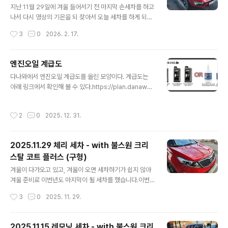
스 (구형)
4te.co.kr 그 때 갈았을 때... 50,493km 였었습니다. 이
지난 11월 29일에 겨울 들어서기 전 마지막 손세차를 하고
번에도 모르고 Trip B를 리셋했지만... 어째든... km를 계
나서 다시 영상의 기온을 되 찾아서 오늘 세차를 하게 되었
산해 보면... 57,353 - 50492 = 6,860k..
습니다.세차를 하기 전에 그 동안 미뤄 두었던 간단한 소모
작성시간
3
0
2026. 2. 17.
폼 교체를 먼저 해 주 었네요.먼저 교체하게 된 것은 지난
번과 마찬가지로 번호판 등 교체 였습니다. 2024.10.21 -
[일상이야기] - 체리 (스포티지R T-GDI) 번호판 등 교체 -
엔진오일 계급도
난이도 하 체리 (스포티지R T-GDI) 번호판 등 교체 - 난이
글 내용
다나와에서 엔진오일 계급도를 올린 모양이다. 계급도는
도 하체리의 번호판등이 두 개 있는데 왼쪽 것이 나간지가
아래 링크에서 확인해 볼 수 있다.https://plan.danawa.
좀 됐습니다.갈아야지 갈아야지 하면서도 못 갈고 있었는
com/info/?nPlanSeq=11800 2025 ver.엔진오일 계
데 마음 먹고 갈게 되었네요. 일단 번호판 등 품번이 무엇인
급도 : 다나와 쇼핑기획전자동차에서 엔진오일은 차량이
지 알아야 해서 WPC 에testdrive.4te.co.kr 지난 번에
작성시간
2
0
2025. 12. 31.
얼마나 부드럽고 안정적으로 달릴 수 있는지 결정하는 핵
는 왼쪽 등이 나갔었는데 이번에는 오른 ..
심 요소 중 하나로, 운전자라면 반드시 신경 써야 할 부분이
다. 하지만, 문제는 제품 종류가 워낙 다양하plan.danaw
2025.11.29 체리 세차 - with 불스원 크리
a.com 그런데 Lista 메탈로센을 만든 김보훈 박사님이 자
스탈 코트 플러스 (구형)
신의 기준대로 다시 재 정리한 영상이 나왔다.아무래도 기
글 내용
존에 작성은 그냥 현장에서 일하는 사람들이 임의로 정리
겨울이 다가오고 있고, 겨울이 오면 세차하기가 쉽지 않아
한 것 같고... 김보훈 박사님은 성분 위주로 제대로 만든 것
겨울 준비로 이번년도 마지막이 될 세차를 했습니다.이번
은 아닐까 생각이 든다.내용은 아래 영상에서 볼 수 있다..
에는 폼건, 샴푸 미트질을 하고 나서, 크리스탈 코트 플러스
작성시간
3
0
2025. 11. 29.
물왁스로 간단하게 물왁싱 해 주고, 타이어와 하단 몰딩부,
유리, 실내 등을 간단하게 세차 해 주었습니다.본넷 안에는
간단하게 물걸래로 닦아 주는 수준... 세차를 다 마치고 아
2025.11.15 레모닝 세차 - with 불스원 크리