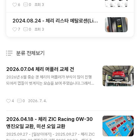
6
0
조회
3
2024.08.24 - 체리 리스타 메탈로센(LiST
A METALLOCENE) 엔진오일 교환
7
0
조회
3
분류 전체보기
주요 글 목록
2026.07.04 체리 머플러 교체 건
글 내용
2026년 6월 중순 경 체리의 머플러가 부식이 많이 진행
되어서 껍질이 벗겨지는 모습을 보여 주었습니다.그래서
애니카랜드 초월점( https://naver.me/xzlzIlCV ) 에 6
월 20일 예약을 잡고 들렀습니다.리프트에 올려 본 다음
작성시간
4
0
2026. 7. 4.
머플러를 보니 아래와 같은 모습을 보여 주었습니다. 머플
러가 2중으로 되어 있는 것 같아 겉의 쇠 부분이 벗겨져도
상관은 없을 것 같은데, 그래도 많이 위험해 보여서 교환을
2026.04.18 - 체리 ZIC Racing 0W-30
하려고 했습니다.근데... 정품은 안나오고 애프터 제품만 있
엔진오일 교환, 미션 오일 교환
다고 하더군요.그리고 애프터 제품은 차대번호를 넣어서
글 내용
본 부품을 찾는 것이 안된다고 하는데, 역시나 우려하던 일
2025.09.27 - [일상이야기] - 2025.09.27 - 체리 ZIC
이...정비사 분이 준비해 놓은 머플러가 스포티지R 디젤 용