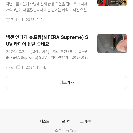
작년 3월 2일에 모닝에 진짜 합성 오일을 갈아 주고 나서
거의 1년이 다 흘렀습니다.지난 번에는 카닥 그래핀 오일이
2통, PEAK 오일 1통, 그리고 몰리그린 한 통으로 교환을
작성시간
7
1
2025. 2. 8.
해 주었었는데, 해당 내용이 궁금하면... 아래 글에서 읽어
볼 수 있습니다.2024.03.02 - [일상이야기] - 레모닝 C
ardoc 4 plus graphene(카닥랩 포플러스 그래핀), PE
넥센 엔페라 슈프림(N FERA Supreme) S
AK, 몰리그린 오일 교환 in 모스터프 - 2024.03.02 이번
UV 타이어 렌탈 좋네요.
에는 Kixx PAO1 0W-30으로 교환을 하였습니다.바로 아
글 내용
래 오일입니다. 기존에도 Kixx PAO1으로 교환한 적이 있
2024.03.25 - [일상이야기] - 체리 넥센 엔페라 슈프림
었는데, 기존은 구형이였고 이번에는 신형으로 갈았습니
(N FERA Supreme) SUV 타이어 렌탈기 - 2024.03.2
다. 그러고 보니 Kixx PAO1을 꾸준히 써왔네요.기존에도
3 체리 넥센 엔페라 슈프림(N FERA Supreme) SUV 타
작성시간
6
1
2024. 11. 14.
몇 번 디자인이 바뀌긴 했지만..
이어 렌탈기 - 2024.03.23기존에 체리에 달고 있던... 금
호 타이어 크루젠이 이제 시간도 오래 흐른거 같고... 고무
도 많이 닳은거 같아서 타이어를 알아보던 중 넥센 타이어
더보기
렌탈 서비스가 있어서 알아보고 교체 하게 되testdrive.4
te.co.kr 위 글에서 볼 수 있듯이 지난 3월에 타이어를 렌
탈하여 잘 타고 다니고 있었습니다.그런데 와이프가 오른
쪽 앞바퀴를 어디 보도블럭 같은 곳에 사이드를 긁었는지
옆 면이 찢어 졌더군요. 넥센 고객센터에 전화해서 렌탈의
보험 적용을 통해 교환이 가능하냐..
의안내
티스토리
로그인
고객센터
© Daum Corp.