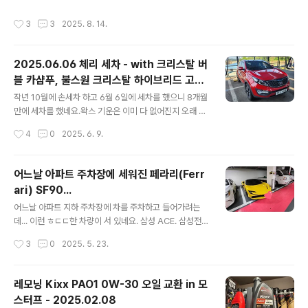
지 좋아져서 너무 맘에 들어 하던 중이였습니다. 그런데 이
작성시간
3
3
2025. 8. 14.
번에 리뉴얼 하면서 모습이 완전히 바꾸게 되었네요. 자세
한 내용은 아래 참고...https://kixxman.com/product_
info_2025_kixx_pao_100 Kixx 엔진오일 킥스파오1
2025.06.06 체리 세차 - with 크리스탈 버
에서 킥스파오100으로 NEW 리뉴얼! (Kixx PAO 100 0
블 카샴푸, 불스원 크리스탈 하이브리드 고체
W-30, 0W-40) - 제품정보 - Kixx 엔프리미엄 엔진오일
글 내용
왁스
의 새로운 기준을 제시했던 Kixx PAO 1(킥스 파오 원)이
작년 10월에 손세차 하고 6월 6일에 세차를 했으니 8개월
새 이름 ‘Kixx PAO 100(킥스 파오 백)’으로 돌아왔습니
만에 세차를 했네요.왁스 기운은 이미 다 없어진지 오래 되
다! 많은 분..
었지만... 그래도 기계 세차라도 돌려주면 깨끗하게 보여 그
작성시간
4
0
2025. 6. 9.
나마 다행이였습니다.물론 수 많은 문콕들 자국은 정말 개
념없는 사람들이 너무나도 많다는 사실을 여과없이 보여주
고 있긴 합니다. ㅠㅠ 그리고 이사 오면서 가지고 있던 막
어느날 아파트 주차장에 세워진 페라리(Ferr
타울들을 어디에 두었는지 기억이 안나서 그냥 겉에만 세
ari) SF90...
차하고... 본넷 안에는 닦아 주지 못했네요.몇 장의 사진만
글 내용
첨부 합니다. 왁스를 바르고 1~2분 정도 지난 다음 버핑을
어느날 아파트 지하 주차장에 차를 주차하고 들어가려는
했습니다. 삼성 ACE. 삼성전자 사업자몰 공식 홍보 파트너
데... 이런 ㅎㄷㄷ한 차량이 서 있네요. 삼성 ACE. 삼성전자
www.samsungebiz.com 본넷 뿐 아니라 차량 전체를
사업자몰 공식 홍보 파트너 www.samsungebiz.com
작성시간
3
0
2025. 5. 23.
모두 다 고체왁스를 먹여 주었습니다. 사이드 가니쉬와 타
차량 가격이 얼마인가 검색해 봤더니...https://naver.m
이어까..
e/5bu0X9WB 2019 페라리 SF90 스트라달레 : 네이버
검색'2019 페라리 SF90 스트라달레'의 네이버 검색 결과
레모닝 Kixx PAO1 0W-30 오일 교환 in 모
입니다.m.search.naver.com 6억 4천만원 이네요.우리
스터프 - 2025.02.08
아파트 보다도 비싼...
글 내용