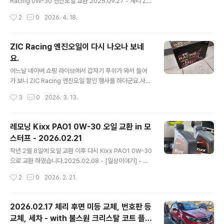
Racing 0W-30 엔진오일 교환 2025.09.27 - 체리 ZI
이였습니다.분명 아래 사진 보내면서 차대번호도 이야기
C Racing 0W-30 엔진오일 교환지난 3월 14일 구매해
작성시간
2
0
2026. 4. 18.
해서 당연..
둔 List 메탈로센 5W-30 GT 오일로 갈고 나서 6개월 만
에 오일을 갈 시기가 도래 해서 모스터프에 가서 갈고 왔습
니다.지난 번에는 리스타를 2차로 갈게 되어서 1차와 크게
ZIC Racing 엔진오일이 다시 나오나 보네
다름testdrive.4te.co.kr 작년 9월에 ZIC Racing 으로
요.
오일 교환 후 7개월만에 다시 오일을 갈았습니다.한 달 전
글 내용
쯤에 7,000km 정도 뛴 것을 보고 모스터프에 예약을 했는
어느날 네이버 쇼핑 라이브에서 갑자기 푸쉬가 와서 들어
데, 한 달만에 1,000km를 넘게 뛰었네요. 8,215km나 뛰
가 보니 ZIC Racing 엔진오일 할인 행사를 하더군요.사실
고 오일을 교환하게 되었네요.ZIC Racing 오일이야 ..
기존에 나오던 ZIC Racing 오일이 재고털이 하면서 마지
작성시간
3
0
2026. 3. 13.
막으로 판다고 해서 산 적이 있었습니다.2024.06.20 -
[일상이야기] - ZIC Racing(레이싱) 엔진 오일 구매 ZIC
Racing(레이싱) 엔진 오일 구매https://brand.naver.c
레모닝 Kixx PAO1 0W-30 오일 교환 in 모
om/skzic/products/7160931301 SK엔무브 지크 레
스터프 - 2026.02.21
이싱 STD 5W-30 1L (ZIC RACING STD) : SK ZIC 엔
글 내용
진오일[SK ZIC 엔진오일] SK ZIC 공식 스토어brand.na
작년 2월 8일에 오일 교환 이후 다시 Kixx PAO1 0W-30
ver.com 구매 좌표는 위에 있습니다. 언제까지 50% 할
으로 교환 하였습니다.2025.02.08 - [일상이야기] - 레
인testdrive.4te.co.kr 기쁜 마음에 얼..
모닝 Kixx PAO1 0W-30 오일 교환 in 모스터프 - 202
작성시간
2
0
2026. 2. 21.
5.02.08 레모닝 Kixx PAO1 0W-30 오일 교환 in 모스
터프 - 2025.02.08작년 3월 2일에 모닝에 진짜 합성 오
일을 갈아 주고 나서 거의 1년이 다 흘렀습니다.지난 번에
2026.02.17 체리 후면 미등 교체, 번호판 등
는 카닥 그래핀 오일이 2통, PEAK 오일 1통, 그리고 몰리
교체, 세차 - with 불스원 크리스탈 코트 플러
그린 한 통으로 교환을 해 주었었는데, 해당 내testdrive.
글 내용