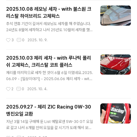
xx PAO1이 PAO 100으로 리뉴얼 했다고 했는데...이놈
2025.10.08 레모닝 세차 - with 불스원 크
의 오일병은 고칠 수 없는건지... 아직 ZIC Racing도 많
리스탈 하이브리드 고체왁스
고... Kixx PAO1도 많은데... 한 상자를 더 주문 했습니다.
글 내용
가격 비교를 좀 해 봤더니... 1리터 기준 7,900원이 최저가
추석 연휴 기간이 길어서 레모닝도 세차를 해 주었습니다.
인 것 같아서 주문 했습니다. (물론 더 찾아보면 더 싼 곳..
24년도 8월에 세차하고 나서 25년도 10월에 세차를 했으
니 1년 2개월만에 세차를 했네요 ㅎㄷㄷ2024.08.26 -
작성시간
3
0
2025. 10. 9.
[일상이야기] - 2024.08.26 레모닝 세차 2024.08.26
레모닝 세차지난 5월 18일 세차 이후 3개월만에 레모닝도
세차해 주었습니다.내부 세차는 힘들어서 못했고... 가을이
2025.10.03 체리 세차 - with 루나틱 폴리
지만 엄청나게 더운 날에 땀을 한 바가지 흘리면서 겉에만
쉬 고체왁스, 크리스탈 코트 플러스
해 주었네요.왁스는 밀린 왁스testdrive.4te.co.kr 그리
글 내용
고 작년 8월에 세차한 기록을 보니, 왁스도 제대로 먹여주
체리를 마지막으로 세차 한 것이 6월 6일 이였네요.2025.
지 않고 오래된 물왁스를 전체적으로 발라 주었기에 도장
06.09 - [일상이야기] - 2025.06.06 체리 세차 - with
면이 형편 없었네요. 너무 오래 되서 기억이 안나고... 그래
크리스탈 버블 카샴푸, 불스원 크리스탈 하이브리드 고체
작성시간
2
0
2025. 10. 4.
서 그냥 고제왁스를 먹여주었다 생각했는데 그게 아니였..
왁스 2025.06.06 체리 세차 - with 크리스탈 버블 카샴
푸, 불스원 크리스탈 하이브리드 고체왁스작년 10월에 손
세차 하고 6월 6일에 세차를 했으니 8개월 만에 세차를 했
2025.09.27 - 체리 ZIC Racing 0W-30
네요.왁스 기운은 이미 다 없어진지 오래 되었지만... 그래
엔진오일 교환
도 기계 세차라도 돌려주면 깨끗하게 보여 그나마 다행이
글 내용
였습니testdrive.4te.co.kr 그 이후로 10월 3일에 추석
지난 3월 14일 구매해 둔 List 메탈로센 5W-30 GT 오일
맞이 세차를 하게 되었으니 4개월 만에 세차를 하게 되었
로 갈고 나서 6개월 만에 오일을 갈 시기가 도래 해서 모스
습니다.오랜만에 세차이니 폼건도 뿌리고...카샴푸도 사용
터프에 가서 갈고 왔습니다.지난 번에는 리스타를 2차로
작성시간