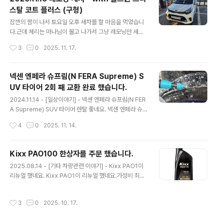
래는 결과물들입니다. 이제 겨울 준비를 마치고 겨울 기간
스탈 코트 플러스 (구형)
동안에는 따뜻할 때 가끔 기계 세차를 돌려 줘야 겠습니다.
글 내용
잠깐의 짬이 나서 토요일 오후 세차를 할 마음을 먹었습니
다.근데 체리는 마나님이 몰고 나가서 그냥 레모닝만 세차
하기로...밀려 있는 왁스들이 많으니 간단하게 세차 후 크리
작성시간
3
0
2025. 11. 17.
스탈 코트 플러스 구형으로 둘러 주었습니다.너무나도 간
단하게 세차해서... 이건 그냥 세차 샷들만... 정말 물, 샴프
로 세차 후 왁스만 발라주고 아무것도 안한 세차였네요. ㅎ
넥센 엔페라 슈프림(N FERA Supreme) S
ㅎ 이로서 간단하게 세차를 마쳤습니다.본넷 안 쪽도 걸래
UV 타이어 2회 째 교환 완료 했습니다.
로 대충 닦아 주고... 오일량이나 색깔도 한 번 찍어보고 나
글 내용
서 돌아 왔네요.겨울이 다가오니 봄까지 세차를 못할 듯 하
2024.11.14 - [일상이야기] - 넥센 엔페라 슈프림(N FER
여 이렇게 모닝은 마무리 할 듯 싶네요. 이제 얼른 체리도
A Supreme) SUV 타이어 렌탈 좋네요. 넥센 엔페라 슈
해 줘야 하는데...
프림(N FERA Supreme) SUV 타이어 렌탈 좋네요.202
작성시간
4
0
2025. 11. 14.
4.03.25 - [일상이야기] - 체리 넥센 엔페라 슈프림(N FE
RA Supreme) SUV 타이어 렌탈기 - 2024.03.23 체
리 넥센 엔페라 슈프림(N FERA Supreme) SUV 타이어
Kixx PAO100 한상자를 주문 했습니다.
렌탈기 - 2024.03.23기존에 체리에 달고 있던... 금호 타
글 내용
2025.08.14 - [기타 차량관련 이야기] - Kixx PAO1이
testdrive.4te.co.kr 작년 이맘 때 마나님이 오른쪽 앞타
리뉴얼 했네요. Kixx PAO1이 리뉴얼 했네요.가성비 최고
이어를 연석을 긁고 와서 한 번 렌탈 보상으로 갈았었습니
인 Kixx PAO1이 리뉴얼 했네요.기존 구구 Kixx PAO1은
다. (위 글 참조)그런데 이번에 마나님과 아들이 처가집을
기유는 좋았지만... 첨가제가 좀 부족한 듯한 느낌이였고...
다녀올 때 아들이 운전을 거의 다 했는데, 도로에 있던 유리
작성시간
3
0
2025. 10. 17.
얼마전까지 쓰던 개선된 PAO1은 첨가제까지 좋아져서 너
병..
무 맘에 들어 하던testdrive.4te.co.kr 위 블로그에서 Ki