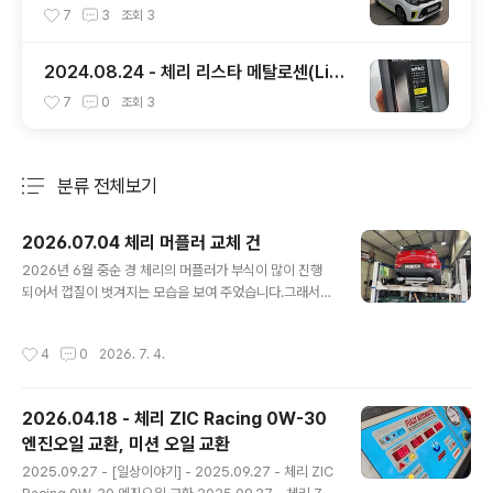
7
3
조회
3
2024.08.24 - 체리 리스타 메탈로센(LiST
A METALLOCENE) 엔진오일 교환
7
0
조회
3
분류 전체보기
주요 글 목록
2026.07.04 체리 머플러 교체 건
글 내용
2026년 6월 중순 경 체리의 머플러가 부식이 많이 진행
되어서 껍질이 벗겨지는 모습을 보여 주었습니다.그래서
애니카랜드 초월점( https://naver.me/xzlzIlCV ) 에 6
월 20일 예약을 잡고 들렀습니다.리프트에 올려 본 다음
작성시간
4
0
2026. 7. 4.
머플러를 보니 아래와 같은 모습을 보여 주었습니다. 머플
러가 2중으로 되어 있는 것 같아 겉의 쇠 부분이 벗겨져도
상관은 없을 것 같은데, 그래도 많이 위험해 보여서 교환을
2026.04.18 - 체리 ZIC Racing 0W-30
하려고 했습니다.근데... 정품은 안나오고 애프터 제품만 있
엔진오일 교환, 미션 오일 교환
다고 하더군요.그리고 애프터 제품은 차대번호를 넣어서
글 내용
본 부품을 찾는 것이 안된다고 하는데, 역시나 우려하던 일
2025.09.27 - [일상이야기] - 2025.09.27 - 체리 ZIC
이...정비사 분이 준비해 놓은 머플러가 스포티지R 디젤 용