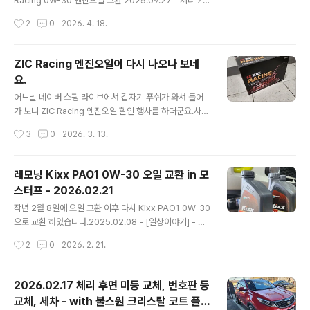
Racing 0W-30 엔진오일 교환 2025.09.27 - 체리 ZI
이였습니다.분명 아래 사진 보내면서 차대번호도 이야기
C Racing 0W-30 엔진오일 교환지난 3월 14일 구매해
작성시간
2
0
2026. 4. 18.
해서 당연..
둔 List 메탈로센 5W-30 GT 오일로 갈고 나서 6개월 만
에 오일을 갈 시기가 도래 해서 모스터프에 가서 갈고 왔습
니다.지난 번에는 리스타를 2차로 갈게 되어서 1차와 크게
ZIC Racing 엔진오일이 다시 나오나 보네
다름testdrive.4te.co.kr 작년 9월에 ZIC Racing 으로
요.
오일 교환 후 7개월만에 다시 오일을 갈았습니다.한 달 전
글 내용
쯤에 7,000km 정도 뛴 것을 보고 모스터프에 예약을 했는
어느날 네이버 쇼핑 라이브에서 갑자기 푸쉬가 와서 들어
데, 한 달만에 1,000km를 넘게 뛰었네요. 8,215km나 뛰
가 보니 ZIC Racing 엔진오일 할인 행사를 하더군요.사실
고 오일을 교환하게 되었네요.ZIC Racing 오일이야 ..
기존에 나오던 ZIC Racing 오일이 재고털이 하면서 마지
작성시간
3
0
2026. 3. 13.
막으로 판다고 해서 산 적이 있었습니다.2024.06.20 -
[일상이야기] - ZIC Racing(레이싱) 엔진 오일 구매 ZIC
Racing(레이싱) 엔진 오일 구매https://brand.naver.c
레모닝 Kixx PAO1 0W-30 오일 교환 in 모
om/skzic/products/7160931301 SK엔무브 지크 레
스터프 - 2026.02.21
이싱 STD 5W-30 1L (ZIC RACING STD) : SK ZIC 엔
글 내용
진오일[SK ZIC 엔진오일] SK ZIC 공식 스토어brand.na
작년 2월 8일에 오일 교환 이후 다시 Kixx PAO1 0W-30
ver.com 구매 좌표는 위에 있습니다. 언제까지 50% 할
으로 교환 하였습니다.2025.02.08 - [일상이야기] - 레
인testdrive.4te.co.kr 기쁜 마음에 얼..
모닝 Kixx PAO1 0W-30 오일 교환 in 모스터프 - 202
작성시간
2
0
2026. 2. 21.
5.02.08 레모닝 Kixx PAO1 0W-30 오일 교환 in 모스
터프 - 2025.02.08작년 3월 2일에 모닝에 진짜 합성 오
일을 갈아 주고 나서 거의 1년이 다 흘렀습니다.지난 번에
2026.02.17 체리 후면 미등 교체, 번호판 등
는 카닥 그래핀 오일이 2통, PEAK 오일 1통, 그리고 몰리
교체, 세차 - with 불스원 크리스탈 코트 플러
그린 한 통으로 교환을 해 주었었는데, 해당 내testdrive.
글 내용