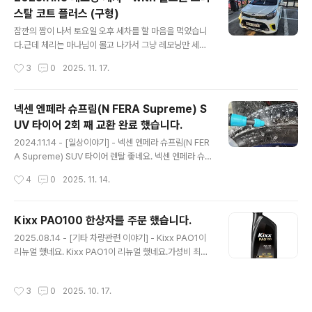
래는 결과물들입니다. 이제 겨울 준비를 마치고 겨울 기간
스탈 코트 플러스 (구형)
동안에는 따뜻할 때 가끔 기계 세차를 돌려 줘야 겠습니다.
글 내용
잠깐의 짬이 나서 토요일 오후 세차를 할 마음을 먹었습니
다.근데 체리는 마나님이 몰고 나가서 그냥 레모닝만 세차
하기로...밀려 있는 왁스들이 많으니 간단하게 세차 후 크리
작성시간
3
0
2025. 11. 17.
스탈 코트 플러스 구형으로 둘러 주었습니다.너무나도 간
단하게 세차해서... 이건 그냥 세차 샷들만... 정말 물, 샴프
로 세차 후 왁스만 발라주고 아무것도 안한 세차였네요. ㅎ
넥센 엔페라 슈프림(N FERA Supreme) S
ㅎ 이로서 간단하게 세차를 마쳤습니다.본넷 안 쪽도 걸래
UV 타이어 2회 째 교환 완료 했습니다.
로 대충 닦아 주고... 오일량이나 색깔도 한 번 찍어보고 나
글 내용
서 돌아 왔네요.겨울이 다가오니 봄까지 세차를 못할 듯 하
2024.11.14 - [일상이야기] - 넥센 엔페라 슈프림(N FER
여 이렇게 모닝은 마무리 할 듯 싶네요. 이제 얼른 체리도
A Supreme) SUV 타이어 렌탈 좋네요. 넥센 엔페라 슈
해 줘야 하는데...
프림(N FERA Supreme) SUV 타이어 렌탈 좋네요.202
작성시간
4
0
2025. 11. 14.
4.03.25 - [일상이야기] - 체리 넥센 엔페라 슈프림(N FE
RA Supreme) SUV 타이어 렌탈기 - 2024.03.23 체
리 넥센 엔페라 슈프림(N FERA Supreme) SUV 타이어
Kixx PAO100 한상자를 주문 했습니다.
렌탈기 - 2024.03.23기존에 체리에 달고 있던... 금호 타
글 내용
2025.08.14 - [기타 차량관련 이야기] - Kixx PAO1이
testdrive.4te.co.kr 작년 이맘 때 마나님이 오른쪽 앞타
리뉴얼 했네요. Kixx PAO1이 리뉴얼 했네요.가성비 최고
이어를 연석을 긁고 와서 한 번 렌탈 보상으로 갈았었습니
인 Kixx PAO1이 리뉴얼 했네요.기존 구구 Kixx PAO1은
다. (위 글 참조)그런데 이번에 마나님과 아들이 처가집을
기유는 좋았지만... 첨가제가 좀 부족한 듯한 느낌이였고...
다녀올 때 아들이 운전을 거의 다 했는데, 도로에 있던 유리
작성시간
3
0
2025. 10. 17.
얼마전까지 쓰던 개선된 PAO1은 첨가제까지 좋아져서 너
병..
무 맘에 들어 하던testdrive.4te.co.kr 위 블로그에서 Ki