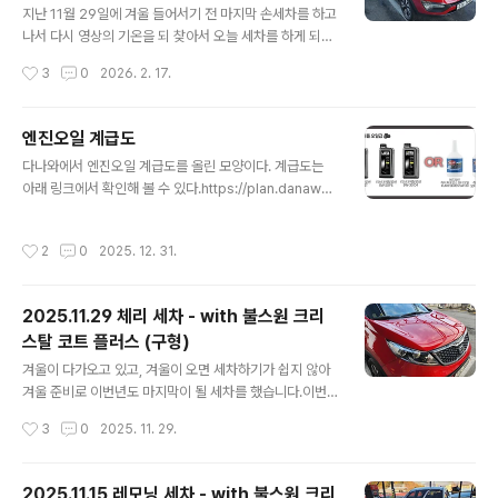
스 (구형)
4te.co.kr 그 때 갈았을 때... 50,493km 였었습니다. 이
지난 11월 29일에 겨울 들어서기 전 마지막 손세차를 하고
번에도 모르고 Trip B를 리셋했지만... 어째든... km를 계
나서 다시 영상의 기온을 되 찾아서 오늘 세차를 하게 되었
산해 보면... 57,353 - 50492 = 6,860k..
습니다.세차를 하기 전에 그 동안 미뤄 두었던 간단한 소모
작성시간
3
0
2026. 2. 17.
폼 교체를 먼저 해 주 었네요.먼저 교체하게 된 것은 지난
번과 마찬가지로 번호판 등 교체 였습니다. 2024.10.21 -
[일상이야기] - 체리 (스포티지R T-GDI) 번호판 등 교체 -
엔진오일 계급도
난이도 하 체리 (스포티지R T-GDI) 번호판 등 교체 - 난이
글 내용
다나와에서 엔진오일 계급도를 올린 모양이다. 계급도는
도 하체리의 번호판등이 두 개 있는데 왼쪽 것이 나간지가
아래 링크에서 확인해 볼 수 있다.https://plan.danawa.
좀 됐습니다.갈아야지 갈아야지 하면서도 못 갈고 있었는
com/info/?nPlanSeq=11800 2025 ver.엔진오일 계
데 마음 먹고 갈게 되었네요. 일단 번호판 등 품번이 무엇인
급도 : 다나와 쇼핑기획전자동차에서 엔진오일은 차량이
지 알아야 해서 WPC 에testdrive.4te.co.kr 지난 번에
작성시간
2
0
2025. 12. 31.
얼마나 부드럽고 안정적으로 달릴 수 있는지 결정하는 핵
는 왼쪽 등이 나갔었는데 이번에는 오른 ..
심 요소 중 하나로, 운전자라면 반드시 신경 써야 할 부분이
다. 하지만, 문제는 제품 종류가 워낙 다양하plan.danaw
2025.11.29 체리 세차 - with 불스원 크리
a.com 그런데 Lista 메탈로센을 만든 김보훈 박사님이 자
스탈 코트 플러스 (구형)
신의 기준대로 다시 재 정리한 영상이 나왔다.아무래도 기
글 내용
존에 작성은 그냥 현장에서 일하는 사람들이 임의로 정리
겨울이 다가오고 있고, 겨울이 오면 세차하기가 쉽지 않아
한 것 같고... 김보훈 박사님은 성분 위주로 제대로 만든 것
겨울 준비로 이번년도 마지막이 될 세차를 했습니다.이번
은 아닐까 생각이 든다.내용은 아래 영상에서 볼 수 있다..
에는 폼건, 샴푸 미트질을 하고 나서, 크리스탈 코트 플러스
작성시간
3
0
2025. 11. 29.
물왁스로 간단하게 물왁싱 해 주고, 타이어와 하단 몰딩부,
유리, 실내 등을 간단하게 세차 해 주었습니다.본넷 안에는
간단하게 물걸래로 닦아 주는 수준... 세차를 다 마치고 아
2025.11.15 레모닝 세차 - with 불스원 크리