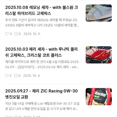
xx PAO1이 PAO 100으로 리뉴얼 했다고 했는데...이놈
2025.10.08 레모닝 세차 - with 불스원 크
의 오일병은 고칠 수 없는건지... 아직 ZIC Racing도 많
리스탈 하이브리드 고체왁스
고... Kixx PAO1도 많은데... 한 상자를 더 주문 했습니다.
글 내용
가격 비교를 좀 해 봤더니... 1리터 기준 7,900원이 최저가
추석 연휴 기간이 길어서 레모닝도 세차를 해 주었습니다.
인 것 같아서 주문 했습니다. (물론 더 찾아보면 더 싼 곳..
24년도 8월에 세차하고 나서 25년도 10월에 세차를 했으
니 1년 2개월만에 세차를 했네요 ㅎㄷㄷ2024.08.26 -
작성시간
3
0
2025. 10. 9.
[일상이야기] - 2024.08.26 레모닝 세차 2024.08.26
레모닝 세차지난 5월 18일 세차 이후 3개월만에 레모닝도
세차해 주었습니다.내부 세차는 힘들어서 못했고... 가을이
2025.10.03 체리 세차 - with 루나틱 폴리
지만 엄청나게 더운 날에 땀을 한 바가지 흘리면서 겉에만
쉬 고체왁스, 크리스탈 코트 플러스
해 주었네요.왁스는 밀린 왁스testdrive.4te.co.kr 그리
글 내용
고 작년 8월에 세차한 기록을 보니, 왁스도 제대로 먹여주
체리를 마지막으로 세차 한 것이 6월 6일 이였네요.2025.
지 않고 오래된 물왁스를 전체적으로 발라 주었기에 도장
06.09 - [일상이야기] - 2025.06.06 체리 세차 - with
면이 형편 없었네요. 너무 오래 되서 기억이 안나고... 그래
크리스탈 버블 카샴푸, 불스원 크리스탈 하이브리드 고체
작성시간
2
0
2025. 10. 4.
서 그냥 고제왁스를 먹여주었다 생각했는데 그게 아니였..
왁스 2025.06.06 체리 세차 - with 크리스탈 버블 카샴
푸, 불스원 크리스탈 하이브리드 고체왁스작년 10월에 손
세차 하고 6월 6일에 세차를 했으니 8개월 만에 세차를 했
2025.09.27 - 체리 ZIC Racing 0W-30
네요.왁스 기운은 이미 다 없어진지 오래 되었지만... 그래
엔진오일 교환
도 기계 세차라도 돌려주면 깨끗하게 보여 그나마 다행이
글 내용
였습니testdrive.4te.co.kr 그 이후로 10월 3일에 추석
지난 3월 14일 구매해 둔 List 메탈로센 5W-30 GT 오일
맞이 세차를 하게 되었으니 4개월 만에 세차를 하게 되었
로 갈고 나서 6개월 만에 오일을 갈 시기가 도래 해서 모스
습니다.오랜만에 세차이니 폼건도 뿌리고...카샴푸도 사용
터프에 가서 갈고 왔습니다.지난 번에는 리스타를 2차로
작성시간