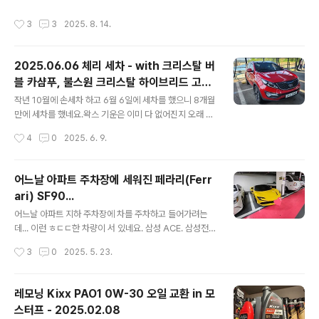
지 좋아져서 너무 맘에 들어 하던 중이였습니다. 그런데 이
작성시간
3
3
2025. 8. 14.
번에 리뉴얼 하면서 모습이 완전히 바꾸게 되었네요. 자세
한 내용은 아래 참고...https://kixxman.com/product_
info_2025_kixx_pao_100 Kixx 엔진오일 킥스파오1
2025.06.06 체리 세차 - with 크리스탈 버
에서 킥스파오100으로 NEW 리뉴얼! (Kixx PAO 100 0
블 카샴푸, 불스원 크리스탈 하이브리드 고체
W-30, 0W-40) - 제품정보 - Kixx 엔프리미엄 엔진오일
글 내용
왁스
의 새로운 기준을 제시했던 Kixx PAO 1(킥스 파오 원)이
작년 10월에 손세차 하고 6월 6일에 세차를 했으니 8개월
새 이름 ‘Kixx PAO 100(킥스 파오 백)’으로 돌아왔습니
만에 세차를 했네요.왁스 기운은 이미 다 없어진지 오래 되
다! 많은 분..
었지만... 그래도 기계 세차라도 돌려주면 깨끗하게 보여 그
작성시간
4
0
2025. 6. 9.
나마 다행이였습니다.물론 수 많은 문콕들 자국은 정말 개
념없는 사람들이 너무나도 많다는 사실을 여과없이 보여주
고 있긴 합니다. ㅠㅠ 그리고 이사 오면서 가지고 있던 막
어느날 아파트 주차장에 세워진 페라리(Ferr
타울들을 어디에 두었는지 기억이 안나서 그냥 겉에만 세
ari) SF90...
차하고... 본넷 안에는 닦아 주지 못했네요.몇 장의 사진만
글 내용
첨부 합니다. 왁스를 바르고 1~2분 정도 지난 다음 버핑을
어느날 아파트 지하 주차장에 차를 주차하고 들어가려는
했습니다. 삼성 ACE. 삼성전자 사업자몰 공식 홍보 파트너
데... 이런 ㅎㄷㄷ한 차량이 서 있네요. 삼성 ACE. 삼성전자
www.samsungebiz.com 본넷 뿐 아니라 차량 전체를
사업자몰 공식 홍보 파트너 www.samsungebiz.com
작성시간
3
0
2025. 5. 23.
모두 다 고체왁스를 먹여 주었습니다. 사이드 가니쉬와 타
차량 가격이 얼마인가 검색해 봤더니...https://naver.m
이어까..
e/5bu0X9WB 2019 페라리 SF90 스트라달레 : 네이버
검색'2019 페라리 SF90 스트라달레'의 네이버 검색 결과
레모닝 Kixx PAO1 0W-30 오일 교환 in 모
입니다.m.search.naver.com 6억 4천만원 이네요.우리
스터프 - 2025.02.08
아파트 보다도 비싼...
글 내용