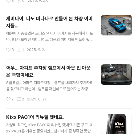
3
0
2025. 9. 27.
해서 한 번 더 닦아 주었습니다. 카샴푸는 일전..
갈게 되어서 1차와 크게 다름없이 좋은 느낌을 받아 따로
블로깅을 하지는 않았습니다만...찍어둔 이미지만 보자면...
이번에는 ZIC Racing 0W-30으로 갈았습니다.그 동안
제미나이, 나노 바나나로 만들어 본 차량 이미
써 보고 싶은 오일이였는데 ZIC에서 특정 정비소에만 납품
지들...
을 하고 인터넷으로는 구매를 할 수 없도록 막아 두어서 사
글 내용
용을 못했는데...ZIC Racing 제품을 단종하게 되면서 물
예전에 시승했었던 로터스 엑시지 이미지를 사용해서 나노
건을 1박스 쟁이게 되어서 이번에 첨으로 교체하게 되었습
바나나가 포함된 제미나이로 다음의 이미지를 만들어 봤습
니다.가장 궁금한 것은... 그동안 써 본 오일중에 가장 부들
니다.중간 중간 말을 못 알아 듣고 원하는 모양이 아니라서
작성시간
3
1
2025. 9. 2.
부들 하다고 느낀 Motul 300V 와 느낌이 어떻게 다..
약간의 수정을 가하긴 했지만 엄청나네요. 그리고 일전에
시승한 페라리 캘리포티아T 도 한 번 해 봄 ㅎㅎ 재미가 들
려서 내 차 체리도 해 봤습니다.원본은 아래 이미지로... 내
어우... 아파트 주차장 램프에서 아웃 인 아웃
친김에 레모닝 까지 한 번... 한 두번 해 보더니... 비슷한 모
은 극혐이네요.
양은 이제 금방 만들어 주네요.AI 가 재미를 떠나서 실용적
글 내용
인 곳에서 어떻게 사용되어질지 궁금하네요.
8월 5일... 아파트 지하주차장... 램프를 내려가서 주차자리
를 찾으려고 하는데...램프를 저런식으로 들어오는 차량이
있어서 엄청 놀랬네요. 이놈 때문에 급브레이크 밟아서 보
작성시간
2
2
2025. 8. 21.
조석에 있던 백팩도 바닥으로 떨어지고...놀래서 클락션 울
렸더니... 방귀뀐 놈이 성낸다고 오히려 다시 클락션 울려서
자기가 뭘 잘못했냐는 식으로 대응 하네요.정말... 조금만
Kixx PAO1이 리뉴얼 했네요.
생각하면 배려하는 운전을 할 수 있을텐데...왜 저런걸까
글 내용
가성비 최고인 Kixx PAO1이 리뉴얼 했네요.기존 구구 Ki
요?정말... 지능이 떨어져서 배려가 없는 걸까요? ㅠㅠ
xx PAO1은 기유는 좋았지만... 첨가제가 좀 부족한 듯한
느낌이였고... 얼마전까지 쓰던 개선된 PAO1은 첨가제까