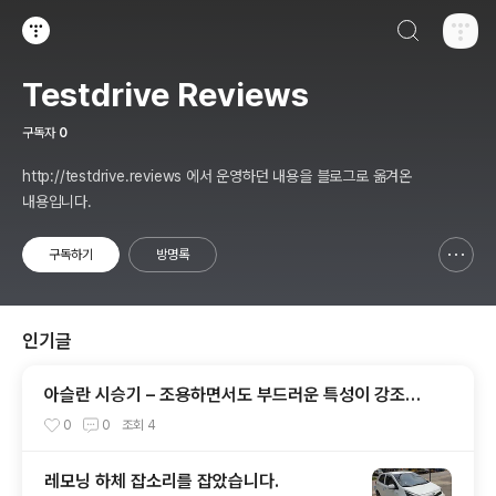
검색하기
티스토리
Testdrive Reviews
구독자
0
http://testdrive.reviews 에서 운영하던 내용을 블로그로 옮겨온
내용입니다.
구독하기
방명록
신고하기 레이어
열기
인기글
아슬란 시승기 – 조용하면서도 부드러운 특성이 강조된
그랜져? - 1부 실내외편
0
0
조회
4
레모닝 하체 잡소리를 잡았습니다.