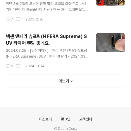
작년 3월 2일에 모닝에 진짜 합성 오일을 갈아 주고 나서
거의 1년이 다 흘렀습니다.지난 번에는 카닥 그래핀 오일이
2통, PEAK 오일 1통, 그리고 몰리그린 한 통으로 교환을
작성시간
7
1
2025. 2. 8.
해 주었었는데, 해당 내용이 궁금하면... 아래 글에서 읽어
볼 수 있습니다.2024.03.02 - [일상이야기] - 레모닝 C
ardoc 4 plus graphene(카닥랩 포플러스 그래핀), PE
넥센 엔페라 슈프림(N FERA Supreme) S
AK, 몰리그린 오일 교환 in 모스터프 - 2024.03.02 이번
UV 타이어 렌탈 좋네요.
에는 Kixx PAO1 0W-30으로 교환을 하였습니다.바로 아
글 내용
래 오일입니다. 기존에도 Kixx PAO1으로 교환한 적이 있
2024.03.25 - [일상이야기] - 체리 넥센 엔페라 슈프림
었는데, 기존은 구형이였고 이번에는 신형으로 갈았습니
(N FERA Supreme) SUV 타이어 렌탈기 - 2024.03.2
다. 그러고 보니 Kixx PAO1을 꾸준히 써왔네요.기존에도
3 체리 넥센 엔페라 슈프림(N FERA Supreme) SUV 타
작성시간
6
1
2024. 11. 14.
몇 번 디자인이 바뀌긴 했지만..
이어 렌탈기 - 2024.03.23기존에 체리에 달고 있던... 금
호 타이어 크루젠이 이제 시간도 오래 흐른거 같고... 고무
도 많이 닳은거 같아서 타이어를 알아보던 중 넥센 타이어
더보기
렌탈 서비스가 있어서 알아보고 교체 하게 되testdrive.4
te.co.kr 위 글에서 볼 수 있듯이 지난 3월에 타이어를 렌
탈하여 잘 타고 다니고 있었습니다.그런데 와이프가 오른
쪽 앞바퀴를 어디 보도블럭 같은 곳에 사이드를 긁었는지
옆 면이 찢어 졌더군요. 넥센 고객센터에 전화해서 렌탈의
보험 적용을 통해 교환이 가능하냐..
의안내
티스토리
로그인
고객센터
© Daum Corp.