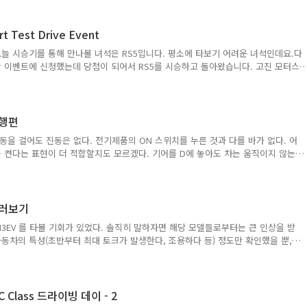
엔이 포르쉐의 정체성을 살려서라기보다는, 카이엔이 워낙에 많이 팔리다보니 자연
것이 아닌가 싶다. 카이엔의 매출이 포르쉐 전체 매출의 절반을 차지한다고 하니 수
장에서는 정체성을 고집하기 이전에 시장에 뛰어드는게 당연하겠다는 생각도 든다.
t Test Drive Event
까지 출시하는 것을 보면 이에 대해서..
늘 시승기를 통해 만나볼 녀석은 RS5입니다. 평소에 타보기 어려운 녀석인데요.다
 이벤트에 신청했는데 당첨이 되어서 RS5를 시승하고 돌아왔습니다. 고진 모터스
가 위치인 만큼, 막히는 강남에서 어떻게 시승하느냐가 중요했죠 ^^그래서 무리해
 했구요. 다행히 그나마 덜 막히는 시간대에 시승을 할 수 있었습니다. 시승 차가
어 있는 차량들을 둘러봤습니다. 요즘 가장 사람들로부터 관심을 받고 있는 A8 모
니 A가 아니라 S군요 ^^ ㅎㄷㄷ 다스베이더의 느낌을 풍기는 새로 바뀐 헤드라이
주행편
윈 듀얼 머플러로 존재..
동을 걸어도 진동은 없다. 전기제품의 ON 스위치를 누른 것과 다를 바가 없다. 어
 켠다는 표현이 더 적합할지도 모르겠다. 기어를 D에 놓아도 차는 움직이지 않는
을 가진 내연 기관 차량의 크리핑(Creeping)을 구현해둔 것과는 대조적이다. 따라
 수동 미션 차량과 마찬가지로 가속 페달을 밟아주어야 한다. 가속 페달에서 발을
어든다. 가속 페달을 밟고 있을 때는 전기 모터가 차를 움직이는 에너지를 제공하지
 전기 모터는 차량의 운동 에너지을 사용하여 전기를 생산하는 발전기 역할을 하기
 둘러보기
 강하게 걸린다고 ..
M3EV 를 타볼 기회가 있었다. 솔직히 말하자면 해당 모델들로부터는 큰 인상을 받
자동차의 특성(초반부터 최대 토크가 발생한다, 조용하다 등) 정도만 확인했을 뿐,
 내연기관 모델 대비 200kg 가까이 늘어난 차체 중량과 큰 변화없는 서스펜션,
단점만 부각시켰다. 전기 구동 모델의 완성도를 높이려면 아무래도 메이커에서 더 많
데, 기존 내연기관 모델 대비 전기 구동 모델의 판매량을 감안하면 그렇게까지 노력
 전기 구동 배리에이션 모델에 대한 기대감은 아직은 조금 시기상조가 아닌가라는
C Class 드라이빙 데이 - 2
도 아니고 BMW에..