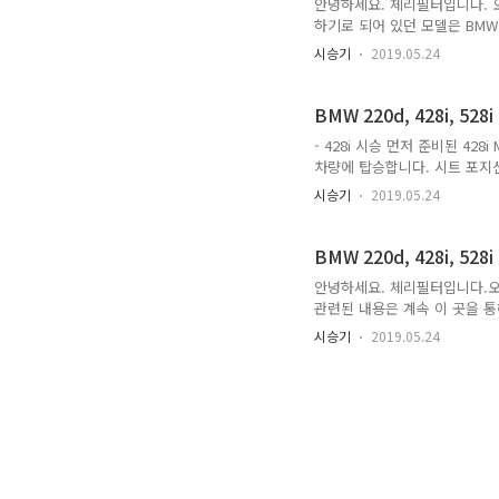
안녕하세요. 체리필터입니다. 오늘
하기로 되어 있던 모델은 BMW
루에 같이 시승하게 되었습니다.
시승기
2019.05.24
A5 카브리 올레를 타고 이동합
라 그런가, 차량들이 많이 밀리
근을 ^^;; 이동하면서 카브
BMW 220d, 428i, 528
에 비상용 키가 꼽혀 ..
- 428i 시승 먼저 준비된 42
차량에 탑승합니다. 시트 포지
보다 대쉬보드 라인이 많이 올라
시승기
2019.05.24
런가 대쉬보드 아래로 몸이 쑥
사이즈를 작게 만들어 날렵하게
는 버킷 시트와 볼스터가 상체
BMW 220d, 428i, 528
크, 악셀레이터의 위치는 적당하
안녕하세요. 체리필터입니다.오
관련된 내용은 계속 이 곳을 통
승해 볼 수 있는 기회가 오늘(2
시승기
2019.05.24
번에 시승하게 된 차량은 BMW에
었습니다.포스팅의 내용이 길어
수에 세단과 쿠페가 같이 있었
오게 되었습니다.쿠페형으로 출