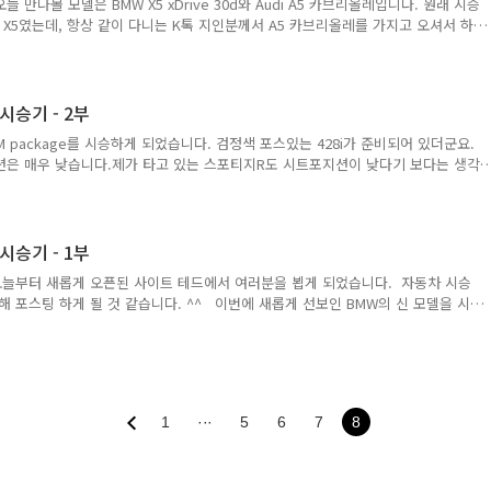
 만나볼 모델은 BMW X5 xDrive 30d와 Audi A5 카브리올레입니다. 원래 시승
 X5였는데, 항상 같이 다니는 K톡 지인분께서 A5 카브리올레를 가지고 오셔서 하
 금요일 저녁 퇴근 후 같이 모여 출발 하기로 했죠. - 출발 X5를 시승하기 위해
니다. 언제 봐도 Audi의 디자인은 선이 담백하고 아름답습니다. ^^ 금요일 저녁이
네요 ^^ 저 멀리 회사 건물이 보입니다. 아직도 불이 환한 것을 보니, 불금에도 야
리올레 내부를 구경합니다. 콰트로 로고가 박힌 조수석 대쉬보드와 수납함입니다. 안쪽
i 시승기 - 2부
8i M package를 시승하게 되었습니다. 검정색 포스있는 428i가 준비되어 있더군요.
션은 매우 낮습니다.제가 타고 있는 스포티지R도 시트포지션이 낮다기 보다는 생각
와 있어서 키가 작은 분들에게는 부담이 되는데,역시 Convertible 모델이라서 그
 들어갑니다. ^^요즘 차량들의 기본적인 디자인이 벨트라인을 높게 가져가고, 창의
 디자인 하는 것임을 알지만 정말 파뭍혀서 운전하는 느낌이 들 정도입니다.시트
와 허벅지를 잘 지지해 주는데 개인적으로는 느낌 굳 입니다. ^^풋레스트와 브레이
i 시승기 - 1부
며 한..
늘부터 새롭게 오픈된 사이트 테드에서 여러분을 뵙게 되었습니다. 자동차 시승
해 포스팅 하게 될 것 같습니다. ^^ 이번에 새롭게 선보인 BMW의 신 모델을 시
014.3.8) 있었습니다.이번 시승 행사는 분당 한독 모터스에서 하게 되었습니다. 이
서 새롭게 선보인 220d와 428i, 그리고 잠시 시간을 내어서 528i를 시승하게 되
질 듯 싶어 나누어 올리도록 하겠습니다. BMW의 그레이드 구분법이 기존에는 홀
지만 이번 2시리즈와 4시리즈 출시가 되면서부터 세단은 홀수로, 쿠페는 짝수로 나
시..
1
···
5
6
7
8