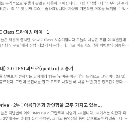
서는 본격적으로 주행과 관련된 내용이 이어집니다. 그럼 시작합니다 ^^ 부러진 손가
 준비 중 ^^ 첫 번째 코스는 슬라럼입니다. 차량의 기본적인 거동을 느껴볼 수 있
경이 커져 콘과 콘 사이를 제대로 지나치지 못할 수 있는데, 벤츠는 어떤 거동을
 되었고 총 4회 테스트를 합니다. 처음에는 조금 살살 돌았지만… 조금씩 자신감이
르다는 느낌으로 돌아줍니다. 그래도 벤츠는 언더나 오버가 나지 않도록 ESP 시스
 롤이 느껴지는데, 롤을 어느정도 허용하면서 자세를 잡아주는 것이 벤츠스럽게 느껴
C Class 드라이빙 데이 - 1
테스트(Moos..
은 새롭게 출시한 New C Class 시승기입니다.오늘의 시승은 조금 더 특별한데
성능시험 연구원”에서 진행 되었기 때문입니다. 바로 이곳이죠 각종 차량들의 성능을
차량이 가지고 있는 성능을 한계치까지 끌어올려 볼 수 있는 곳입니다.그 덕분에, 공
을 많이 경험하게 되었죠. 저는 ‘천재소년’님과 함께 판교에서 만나서 제 스포텁으
연구원 주차장에 차를 대니, 아래와 같은 차량이 택시 대기를 하고 있더군요 ^^
00입니다. 언제 한번 꼭 시승해 보고 싶었는데, 직접 운전은 못해 보지만, 뒷자리에도 앉
 2.0 TFSI 콰트로(quattro) 시승기
아..
를 살펴보기 전까지는 필자에게 TT는 '귀여운 아우디'의 느낌으로 그냥 미니(MINI)
 종류였다. 그런데 운전대를 잡고 도로로 나갔을 때 처음 느낀 것은 당혹감이었다.
생각만큼 작지가 않았기 때문이다. TT는 과연 작은 차일까? 이왕 미니 얘기가 나
세대 미니의 전고는 1414mm, 전폭 1727mm이다. TT의 전고는 1353mm, 전폭
보다 낮고 넓다. 전장은 미니가 3850mm, TT가 4178mm이다. 확실히 TT가 미니보다
반떼MD의 전폭은 1775mm이다. TT가 아반떼MD보다 무려 7cm 정도나 더 폭이
rive - 2부 : 아름다움과 강인함을 모두 가지고 있는...
은 지난번에 이어 BMW 640d 그란쿠페 시승기 2부입니다.1부에서는 외관과 파
 2부에서는 실내와 실제 주행편, 그리고 동영상을 통해 살펴보도록 하겠습니다. -
 모습을 사진으로 미쳐 담지 못했는데요. Netcarshow.com에서 하나 살짝 빌