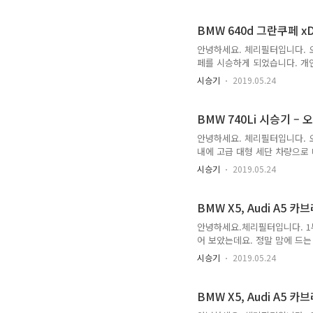
려와서 보여 드리면 다음과 같습
타면서 딱 느꼈던 부분은 바로
은 딱 BMW의 모습이지만, 
BMW 640d 그란쿠페 xD
다.iDrive로부터 조수석 대쉬보
안녕하세요. 체리필터입니다. 
페를 시승하게 되었습니다. 개인
실물로 첫 대면을 한 순간부터 
시승기
2019.05.24
있습니다. 벤츠에는 CLS가 있
만든 YF 소나타까지? 응… 이
패스트백 타입이라서 라인이 100
BMW 740Li 시승기 –
붙이면서 라인을 다듬었다는 느
안녕하세요. 체리필터입니다. 오늘
내에 고급 대형 세단 차량으로 
츠 S클래스, Audi 8시리즈
시승기
2019.05.24
이 뚜렷이 들어나는데요. 과연 
형 세단의 교과서라고 하면 벤츠
이 가미된 차량이기 때문일텐데
BMW X5, Audi A5
BMW만의 색깔을 가지고 있었는
안녕하세요.체리필터입니다. 1
어 보았는데요. 정말 맘에 드
출퇴근 용으로 사용하는 구아방이
시승기
2019.05.24
고 집까지 운행하게 되었습니다.
하지 않은 아주 아주 새 차라서
나름 입체적이면서 아우디 스러
BMW X5, Audi A5
여 보고 있으면 즐겁습니다. 후