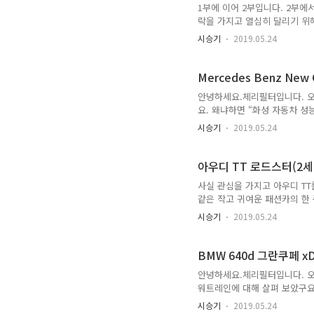
1부에 이어 2부입니다. 2부에
락을 가지고 열심히 달리기 위해
고 오버스피드로 진입시 회전반
시승기
2019.05.24
보일지 궁금합니다. 제 차례가
붙으면서 생각보다 조금 더 빠
템이 잘 잡아 주네요. 약간의
Mercedes Benz New 
졌습니다. 두번째는 일명 ‘무스 
안녕하세요.체리필터입니다. 오늘
요. 왜냐하면 “화성 자동차 
시험해 볼 수 있는 곳이라서, 
시승기
2019.05.24
도에서 확인하기 어려운 내용들
로 아침 일찍 출발 하였습니다.
네. 바로 신형 S Class 5
아우디 TT 로드스터(2세대)
아서 가게 되니 좋더군요. 좌석 
사실 관심을 가지고 아우디 TT
같은 작고 귀여운 패션카의 한
분명히 작은 차라고 생각했는데 
시승기
2019.05.24
왔으니 미니와 비교를 하자면, 3
은 1842mm. 즉, TT가 미니
는 크다 할 수 있다. 참고로 아
BMW 640d 그란쿠페 xD
넓은 ..
안녕하세요.체리필터입니다. 오늘
워트레인에 대해 살펴 보았구요.
실내 운전석 대쉬보드의 전반적인
시승기
2019.05.24