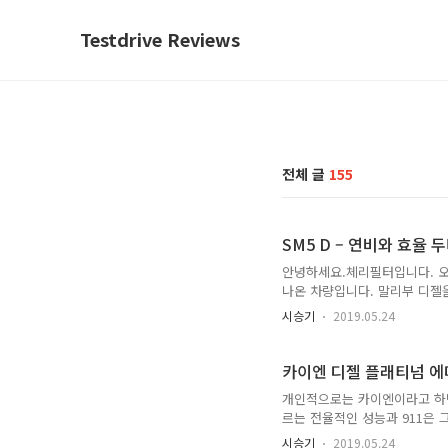
Testdrive Reviews
전체 글
155
SM5 D – 연비와 효율 
안녕하세요.체리필터입니다. 오
나온 차량입니다. 말리부 디젤을
으키고 있죠.사실 수입 차량들
시승기
2019.05.24
디젤 출시가 조금 늦은 감도 있
2.2(싼타페, 쏘렌토, 카니발 
1.5 디젤 엔진을 채택해서 뛰
카이엔 디젤 플래티넘 에
유심히 살펴봤습니다.사실 운전을
개인적으로는 카이엔이라고 하면
르는 전율적인 성능과 911은
SUV가 포르쉐 마크를 달고 
시승기
2019.05.24