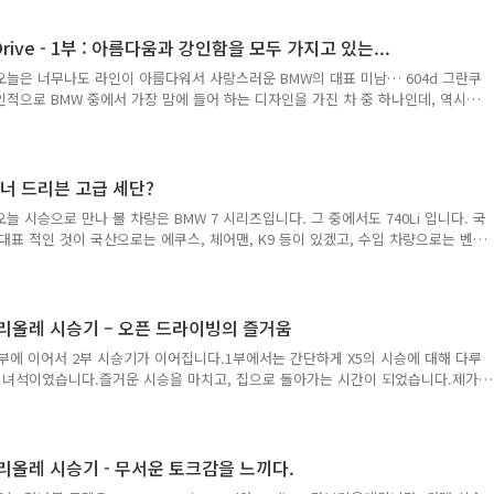
니다. 물론 위 사진은 640i이지만, 별로 다를 것은 없습니다.640d 운전석에 올라
 BMW면서 너무 BMW 스럽지 않다는 것이였습니다.물론 디테일이나 기본적인 구성
일반적인 BMW의 실내에서 강조되고 있는 수평의 라인이 숨겨져 있었기 때문입니
rive - 1부 : 아름다움과 강인함을 모두 가지고 있는...
드까지 ..
오늘은 너무나도 라인이 아름다워서 사랑스러운 BMW의 대표 미남… 604d 그란쿠
적으로 BMW 중에서 가장 맘에 들어 하는 디자인을 가진 차 중 하나인데, 역시
가슴은 콩닥 이더군요 ^^ 뭐, 그란 쿠페 말고도 4도어 쿠페형 세단은 여러 종류가
고, 아우디에는 A7, 그리고 폭스바겐에는 CC가… 그리고 요런 것을 따라서 라인을
건 아닌가요? ㅎ 어째든 이런 모든 쿠페형 세단들은 세단을 쿠페처럼 만들었다거나,
% 쿠페스럽다고 보기 힘든데, 그란쿠페는 M6나 630i, d 쿠페에 문을 두 개 더
 오너 드리븐 고급 세단?
낌이..
 시승으로 만나 볼 차량은 BMW 7 시리즈입니다. 그 중에서도 740Li 입니다. 국
대표 적인 것이 국산으로는 에쿠스, 체어맨, K9 등이 있겠고, 수입 차량으로는 벤
, 페이튼 등이 있습니다. 다 같은 그레이드의 차량이지만 저마다 성격이 달라서 차이점
BMW의 최고급 대형 세단은 어떨지 한번 만나보도록 하겠습니다. ^^ 보통 고급 대
 S 클래스를 이야기들 많이 합니다. 그만큼 고급스럽고, 안락하며, 최고급 옵션들
요. BMW는 그 교과서적인 내용에 얼마나 충실했는지, 아니면 그 틀을 벗어나서
 카브리올레 시승기 – 오픈 드라이빙의 즐거움
지 ..
부에 이어서 2부 시승기가 이어집니다.1부에서는 간단하게 X5의 시승에 대해 다루
는 녀석이였습니다.즐거운 시승을 마치고, 집으로 돌아가는 시간이 되었습니다.제가
 접촉 사고가 나서, 공업사에 맡기게 되었고, 그래서 A5 카브리올레를 제가 몰
 - 출발 출발 전 주유소에 들려서 고급유를 가득 먹여 줍니다. 아직 주행을 거의
 조심해서 몰아야 합니다. ^^ 주유 하면서 이곳 저곳을 둘러 봅니다. 휠 디자인도
운 이미지를 풍기고 있습니다.참 독일 3사는 그 나름대로의 특징들이 뚜렷한 듯 하
 카브리올레 시승기 - 무서운 토크감을 느끼다.
면의 디자인도 단아..