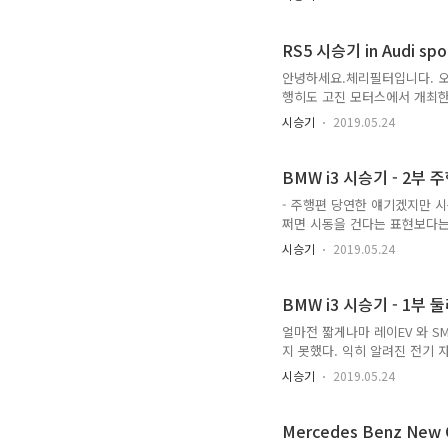
분위기가 더 크지만 이는 카이
스레 사람들이 받아들이게 된 
익을 내야하는 자동차 업체 입
RS5 시승기 in Audi spor
포르쉐가 또 다른 SUV인 마칸
안녕하세요.체리필터입니다. 오
행히도 고진 모터스에서 개최한
는 요기에 위치해 있구요.위치
시승기
2019.05.24
서라도 오전 시간에 시승을 신청
준비 되는 동안, 매장에 전시되
델이네요.앗. 그런데 자세히 보
BMW i3 시승기 - 2부 
트입니다. ^^ 뒷 모습에서도 트
- 주행편 당연한 얘기겠지만 시
쩌면 시동을 건다는 표현보다는
다. 다른 전기차들이 자동 미션
시승기
2019.05.24
서 차를 조금이라도 움직이려면
떼면 급격하게 차의 속도가 줄
만, 가속 페달에서 발을 떼면
BMW i3 시승기 - 1부
때문이다. 엔진 브레이크가 아주
얼마전 짧게나마 레이EV 와 S
지 못했다. 익히 알려진 전기 
배터리와 전기 모터로 인해 기존
시승기
2019.05.24
브레이크 세팅은 EV 모델의 
은 노력을 들일 수 밖에 없는
을 기울일리는 만무하다. 결국
Mercedes Benz New 
생각이 들었다. 그런데 다른 곳