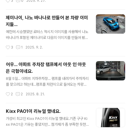
3
0
2025. 9. 27.
해서 한 번 더 닦아 주었습니다. 카샴푸는 일전..
갈게 되어서 1차와 크게 다름없이 좋은 느낌을 받아 따로
블로깅을 하지는 않았습니다만...찍어둔 이미지만 보자면...
이번에는 ZIC Racing 0W-30으로 갈았습니다.그 동안
제미나이, 나노 바나나로 만들어 본 차량 이미
써 보고 싶은 오일이였는데 ZIC에서 특정 정비소에만 납품
지들...
을 하고 인터넷으로는 구매를 할 수 없도록 막아 두어서 사
글 내용
용을 못했는데...ZIC Racing 제품을 단종하게 되면서 물
예전에 시승했었던 로터스 엑시지 이미지를 사용해서 나노
건을 1박스 쟁이게 되어서 이번에 첨으로 교체하게 되었습
바나나가 포함된 제미나이로 다음의 이미지를 만들어 봤습
니다.가장 궁금한 것은... 그동안 써 본 오일중에 가장 부들
니다.중간 중간 말을 못 알아 듣고 원하는 모양이 아니라서
작성시간
3
1
2025. 9. 2.
부들 하다고 느낀 Motul 300V 와 느낌이 어떻게 다..
약간의 수정을 가하긴 했지만 엄청나네요. 그리고 일전에
시승한 페라리 캘리포티아T 도 한 번 해 봄 ㅎㅎ 재미가 들
려서 내 차 체리도 해 봤습니다.원본은 아래 이미지로... 내
어우... 아파트 주차장 램프에서 아웃 인 아웃
친김에 레모닝 까지 한 번... 한 두번 해 보더니... 비슷한 모
은 극혐이네요.
양은 이제 금방 만들어 주네요.AI 가 재미를 떠나서 실용적
글 내용
인 곳에서 어떻게 사용되어질지 궁금하네요.
8월 5일... 아파트 지하주차장... 램프를 내려가서 주차자리
를 찾으려고 하는데...램프를 저런식으로 들어오는 차량이
있어서 엄청 놀랬네요. 이놈 때문에 급브레이크 밟아서 보
작성시간
2
2
2025. 8. 21.
조석에 있던 백팩도 바닥으로 떨어지고...놀래서 클락션 울
렸더니... 방귀뀐 놈이 성낸다고 오히려 다시 클락션 울려서
자기가 뭘 잘못했냐는 식으로 대응 하네요.정말... 조금만
Kixx PAO1이 리뉴얼 했네요.
생각하면 배려하는 운전을 할 수 있을텐데...왜 저런걸까
글 내용
가성비 최고인 Kixx PAO1이 리뉴얼 했네요.기존 구구 Ki
요?정말... 지능이 떨어져서 배려가 없는 걸까요? ㅠㅠ
xx PAO1은 기유는 좋았지만... 첨가제가 좀 부족한 듯한
느낌이였고... 얼마전까지 쓰던 개선된 PAO1은 첨가제까