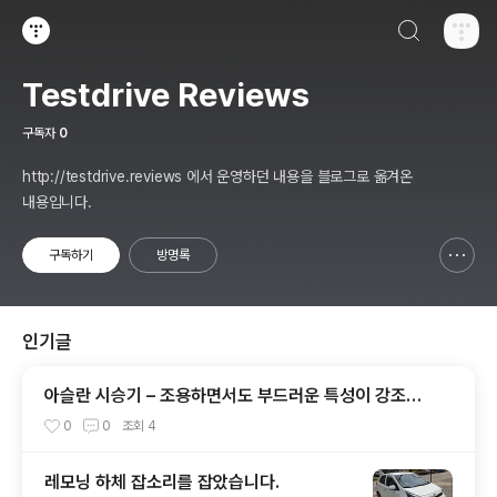
검색하기
티스토리
Testdrive Reviews
구독자
0
http://testdrive.reviews 에서 운영하던 내용을 블로그로 옮겨온
내용입니다.
구독하기
방명록
신고하기 레이어
열기
인기글
아슬란 시승기 – 조용하면서도 부드러운 특성이 강조된
그랜져? - 1부 실내외편
0
0
조회
4
레모닝 하체 잡소리를 잡았습니다.