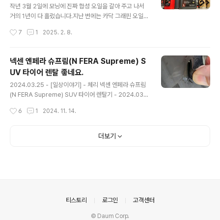
작년 3월 2일에 모닝에 진짜 합성 오일을 갈아 주고 나서
거의 1년이 다 흘렀습니다.지난 번에는 카닥 그래핀 오일이
2통, PEAK 오일 1통, 그리고 몰리그린 한 통으로 교환을
작성시간
7
1
2025. 2. 8.
해 주었었는데, 해당 내용이 궁금하면... 아래 글에서 읽어
볼 수 있습니다.2024.03.02 - [일상이야기] - 레모닝 C
ardoc 4 plus graphene(카닥랩 포플러스 그래핀), PE
넥센 엔페라 슈프림(N FERA Supreme) S
AK, 몰리그린 오일 교환 in 모스터프 - 2024.03.02 이번
UV 타이어 렌탈 좋네요.
에는 Kixx PAO1 0W-30으로 교환을 하였습니다.바로 아
글 내용
래 오일입니다. 기존에도 Kixx PAO1으로 교환한 적이 있
2024.03.25 - [일상이야기] - 체리 넥센 엔페라 슈프림
었는데, 기존은 구형이였고 이번에는 신형으로 갈았습니
(N FERA Supreme) SUV 타이어 렌탈기 - 2024.03.2
다. 그러고 보니 Kixx PAO1을 꾸준히 써왔네요.기존에도
3 체리 넥센 엔페라 슈프림(N FERA Supreme) SUV 타
작성시간
6
1
2024. 11. 14.
몇 번 디자인이 바뀌긴 했지만..
이어 렌탈기 - 2024.03.23기존에 체리에 달고 있던... 금
호 타이어 크루젠이 이제 시간도 오래 흐른거 같고... 고무
도 많이 닳은거 같아서 타이어를 알아보던 중 넥센 타이어
더보기
렌탈 서비스가 있어서 알아보고 교체 하게 되testdrive.4
te.co.kr 위 글에서 볼 수 있듯이 지난 3월에 타이어를 렌
탈하여 잘 타고 다니고 있었습니다.그런데 와이프가 오른
쪽 앞바퀴를 어디 보도블럭 같은 곳에 사이드를 긁었는지
옆 면이 찢어 졌더군요. 넥센 고객센터에 전화해서 렌탈의
보험 적용을 통해 교환이 가능하냐..
의안내
티스토리
로그인
고객센터
© Daum Corp.