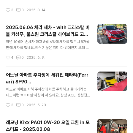
지 좋아져서 너무 맘에 들어 하던 중이였습니다. 그런데 이
작성시간
3
3
2025. 8. 14.
번에 리뉴얼 하면서 모습이 완전히 바꾸게 되었네요. 자세
한 내용은 아래 참고...https://kixxman.com/product_
info_2025_kixx_pao_100 Kixx 엔진오일 킥스파오1
2025.06.06 체리 세차 - with 크리스탈 버
에서 킥스파오100으로 NEW 리뉴얼! (Kixx PAO 100 0
블 카샴푸, 불스원 크리스탈 하이브리드 고체
W-30, 0W-40) - 제품정보 - Kixx 엔프리미엄 엔진오일
글 내용
왁스
의 새로운 기준을 제시했던 Kixx PAO 1(킥스 파오 원)이
작년 10월에 손세차 하고 6월 6일에 세차를 했으니 8개월
새 이름 ‘Kixx PAO 100(킥스 파오 백)’으로 돌아왔습니
만에 세차를 했네요.왁스 기운은 이미 다 없어진지 오래 되
다! 많은 분..
었지만... 그래도 기계 세차라도 돌려주면 깨끗하게 보여 그
작성시간
4
0
2025. 6. 9.
나마 다행이였습니다.물론 수 많은 문콕들 자국은 정말 개
념없는 사람들이 너무나도 많다는 사실을 여과없이 보여주
고 있긴 합니다. ㅠㅠ 그리고 이사 오면서 가지고 있던 막
어느날 아파트 주차장에 세워진 페라리(Ferr
타울들을 어디에 두었는지 기억이 안나서 그냥 겉에만 세
ari) SF90...
차하고... 본넷 안에는 닦아 주지 못했네요.몇 장의 사진만
글 내용
첨부 합니다. 왁스를 바르고 1~2분 정도 지난 다음 버핑을
어느날 아파트 지하 주차장에 차를 주차하고 들어가려는
했습니다. 삼성 ACE. 삼성전자 사업자몰 공식 홍보 파트너
데... 이런 ㅎㄷㄷ한 차량이 서 있네요. 삼성 ACE. 삼성전자
www.samsungebiz.com 본넷 뿐 아니라 차량 전체를
사업자몰 공식 홍보 파트너 www.samsungebiz.com
작성시간
3
0
2025. 5. 23.
모두 다 고체왁스를 먹여 주었습니다. 사이드 가니쉬와 타
차량 가격이 얼마인가 검색해 봤더니...https://naver.m
이어까..
e/5bu0X9WB 2019 페라리 SF90 스트라달레 : 네이버
검색'2019 페라리 SF90 스트라달레'의 네이버 검색 결과
레모닝 Kixx PAO1 0W-30 오일 교환 in 모
입니다.m.search.naver.com 6억 4천만원 이네요.우리
스터프 - 2025.02.08
아파트 보다도 비싼...
글 내용