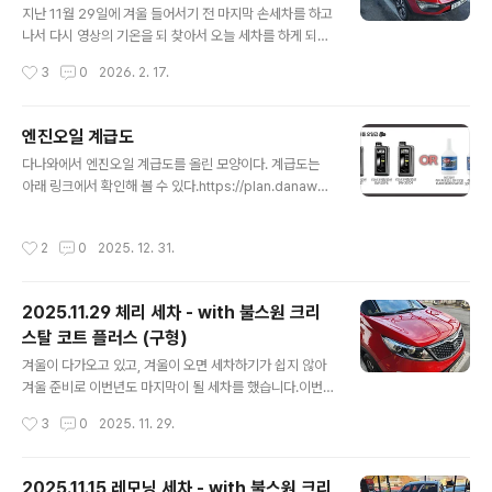
스 (구형)
4te.co.kr 그 때 갈았을 때... 50,493km 였었습니다. 이
지난 11월 29일에 겨울 들어서기 전 마지막 손세차를 하고
번에도 모르고 Trip B를 리셋했지만... 어째든... km를 계
나서 다시 영상의 기온을 되 찾아서 오늘 세차를 하게 되었
산해 보면... 57,353 - 50492 = 6,860k..
습니다.세차를 하기 전에 그 동안 미뤄 두었던 간단한 소모
작성시간
3
0
2026. 2. 17.
폼 교체를 먼저 해 주 었네요.먼저 교체하게 된 것은 지난
번과 마찬가지로 번호판 등 교체 였습니다. 2024.10.21 -
[일상이야기] - 체리 (스포티지R T-GDI) 번호판 등 교체 -
엔진오일 계급도
난이도 하 체리 (스포티지R T-GDI) 번호판 등 교체 - 난이
글 내용
다나와에서 엔진오일 계급도를 올린 모양이다. 계급도는
도 하체리의 번호판등이 두 개 있는데 왼쪽 것이 나간지가
아래 링크에서 확인해 볼 수 있다.https://plan.danawa.
좀 됐습니다.갈아야지 갈아야지 하면서도 못 갈고 있었는
com/info/?nPlanSeq=11800 2025 ver.엔진오일 계
데 마음 먹고 갈게 되었네요. 일단 번호판 등 품번이 무엇인
급도 : 다나와 쇼핑기획전자동차에서 엔진오일은 차량이
지 알아야 해서 WPC 에testdrive.4te.co.kr 지난 번에
작성시간
2
0
2025. 12. 31.
얼마나 부드럽고 안정적으로 달릴 수 있는지 결정하는 핵
는 왼쪽 등이 나갔었는데 이번에는 오른 ..
심 요소 중 하나로, 운전자라면 반드시 신경 써야 할 부분이
다. 하지만, 문제는 제품 종류가 워낙 다양하plan.danaw
2025.11.29 체리 세차 - with 불스원 크리
a.com 그런데 Lista 메탈로센을 만든 김보훈 박사님이 자
스탈 코트 플러스 (구형)
신의 기준대로 다시 재 정리한 영상이 나왔다.아무래도 기
글 내용
존에 작성은 그냥 현장에서 일하는 사람들이 임의로 정리
겨울이 다가오고 있고, 겨울이 오면 세차하기가 쉽지 않아
한 것 같고... 김보훈 박사님은 성분 위주로 제대로 만든 것
겨울 준비로 이번년도 마지막이 될 세차를 했습니다.이번
은 아닐까 생각이 든다.내용은 아래 영상에서 볼 수 있다..
에는 폼건, 샴푸 미트질을 하고 나서, 크리스탈 코트 플러스
작성시간
3
0
2025. 11. 29.
물왁스로 간단하게 물왁싱 해 주고, 타이어와 하단 몰딩부,
유리, 실내 등을 간단하게 세차 해 주었습니다.본넷 안에는
간단하게 물걸래로 닦아 주는 수준... 세차를 다 마치고 아
2025.11.15 레모닝 세차 - with 불스원 크리