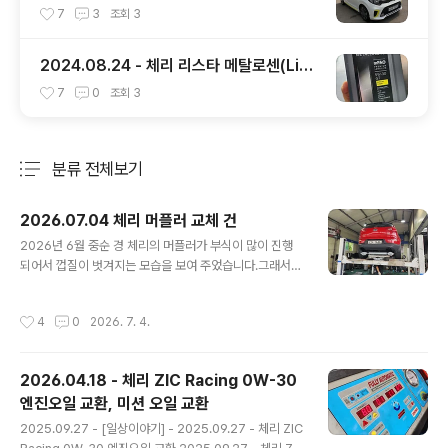
7
3
조회
3
2024.08.24 - 체리 리스타 메탈로센(LiST
A METALLOCENE) 엔진오일 교환
7
0
조회
3
분류 전체보기
주요 글 목록
2026.07.04 체리 머플러 교체 건
글 내용
2026년 6월 중순 경 체리의 머플러가 부식이 많이 진행
되어서 껍질이 벗겨지는 모습을 보여 주었습니다.그래서
애니카랜드 초월점( https://naver.me/xzlzIlCV ) 에 6
월 20일 예약을 잡고 들렀습니다.리프트에 올려 본 다음
작성시간
4
0
2026. 7. 4.
머플러를 보니 아래와 같은 모습을 보여 주었습니다. 머플
러가 2중으로 되어 있는 것 같아 겉의 쇠 부분이 벗겨져도
상관은 없을 것 같은데, 그래도 많이 위험해 보여서 교환을
2026.04.18 - 체리 ZIC Racing 0W-30
하려고 했습니다.근데... 정품은 안나오고 애프터 제품만 있
엔진오일 교환, 미션 오일 교환
다고 하더군요.그리고 애프터 제품은 차대번호를 넣어서
글 내용
본 부품을 찾는 것이 안된다고 하는데, 역시나 우려하던 일
2025.09.27 - [일상이야기] - 2025.09.27 - 체리 ZIC
이...정비사 분이 준비해 놓은 머플러가 스포티지R 디젤 용