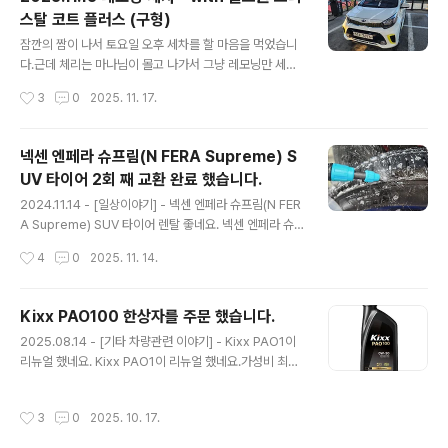
래는 결과물들입니다. 이제 겨울 준비를 마치고 겨울 기간
스탈 코트 플러스 (구형)
동안에는 따뜻할 때 가끔 기계 세차를 돌려 줘야 겠습니다.
글 내용
잠깐의 짬이 나서 토요일 오후 세차를 할 마음을 먹었습니
다.근데 체리는 마나님이 몰고 나가서 그냥 레모닝만 세차
하기로...밀려 있는 왁스들이 많으니 간단하게 세차 후 크리
작성시간
3
0
2025. 11. 17.
스탈 코트 플러스 구형으로 둘러 주었습니다.너무나도 간
단하게 세차해서... 이건 그냥 세차 샷들만... 정말 물, 샴프
로 세차 후 왁스만 발라주고 아무것도 안한 세차였네요. ㅎ
넥센 엔페라 슈프림(N FERA Supreme) S
ㅎ 이로서 간단하게 세차를 마쳤습니다.본넷 안 쪽도 걸래
UV 타이어 2회 째 교환 완료 했습니다.
로 대충 닦아 주고... 오일량이나 색깔도 한 번 찍어보고 나
글 내용
서 돌아 왔네요.겨울이 다가오니 봄까지 세차를 못할 듯 하
2024.11.14 - [일상이야기] - 넥센 엔페라 슈프림(N FER
여 이렇게 모닝은 마무리 할 듯 싶네요. 이제 얼른 체리도
A Supreme) SUV 타이어 렌탈 좋네요. 넥센 엔페라 슈
해 줘야 하는데...
프림(N FERA Supreme) SUV 타이어 렌탈 좋네요.202
작성시간
4
0
2025. 11. 14.
4.03.25 - [일상이야기] - 체리 넥센 엔페라 슈프림(N FE
RA Supreme) SUV 타이어 렌탈기 - 2024.03.23 체
리 넥센 엔페라 슈프림(N FERA Supreme) SUV 타이어
Kixx PAO100 한상자를 주문 했습니다.
렌탈기 - 2024.03.23기존에 체리에 달고 있던... 금호 타
글 내용
2025.08.14 - [기타 차량관련 이야기] - Kixx PAO1이
testdrive.4te.co.kr 작년 이맘 때 마나님이 오른쪽 앞타
리뉴얼 했네요. Kixx PAO1이 리뉴얼 했네요.가성비 최고
이어를 연석을 긁고 와서 한 번 렌탈 보상으로 갈았었습니
인 Kixx PAO1이 리뉴얼 했네요.기존 구구 Kixx PAO1은
다. (위 글 참조)그런데 이번에 마나님과 아들이 처가집을
기유는 좋았지만... 첨가제가 좀 부족한 듯한 느낌이였고...
다녀올 때 아들이 운전을 거의 다 했는데, 도로에 있던 유리
작성시간
3
0
2025. 10. 17.
얼마전까지 쓰던 개선된 PAO1은 첨가제까지 좋아져서 너
병..
무 맘에 들어 하던testdrive.4te.co.kr 위 블로그에서 Ki