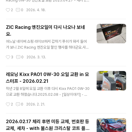
Racing 0W-30 엔진오일 교환 2025.09.27 - 체리 ZI
이였습니다.분명 아래 사진 보내면서 차대번호도 이야기
C Racing 0W-30 엔진오일 교환지난 3월 14일 구매해
작성시간
2
0
2026. 4. 18.
해서 당연..
둔 List 메탈로센 5W-30 GT 오일로 갈고 나서 6개월 만
에 오일을 갈 시기가 도래 해서 모스터프에 가서 갈고 왔습
니다.지난 번에는 리스타를 2차로 갈게 되어서 1차와 크게
ZIC Racing 엔진오일이 다시 나오나 보네
다름testdrive.4te.co.kr 작년 9월에 ZIC Racing 으로
요.
오일 교환 후 7개월만에 다시 오일을 갈았습니다.한 달 전
글 내용
쯤에 7,000km 정도 뛴 것을 보고 모스터프에 예약을 했는
어느날 네이버 쇼핑 라이브에서 갑자기 푸쉬가 와서 들어
데, 한 달만에 1,000km를 넘게 뛰었네요. 8,215km나 뛰
가 보니 ZIC Racing 엔진오일 할인 행사를 하더군요.사실
고 오일을 교환하게 되었네요.ZIC Racing 오일이야 ..
기존에 나오던 ZIC Racing 오일이 재고털이 하면서 마지
작성시간
3
0
2026. 3. 13.
막으로 판다고 해서 산 적이 있었습니다.2024.06.20 -
[일상이야기] - ZIC Racing(레이싱) 엔진 오일 구매 ZIC
Racing(레이싱) 엔진 오일 구매https://brand.naver.c
레모닝 Kixx PAO1 0W-30 오일 교환 in 모
om/skzic/products/7160931301 SK엔무브 지크 레
스터프 - 2026.02.21
이싱 STD 5W-30 1L (ZIC RACING STD) : SK ZIC 엔
글 내용
진오일[SK ZIC 엔진오일] SK ZIC 공식 스토어brand.na
작년 2월 8일에 오일 교환 이후 다시 Kixx PAO1 0W-30
ver.com 구매 좌표는 위에 있습니다. 언제까지 50% 할
으로 교환 하였습니다.2025.02.08 - [일상이야기] - 레
인testdrive.4te.co.kr 기쁜 마음에 얼..
모닝 Kixx PAO1 0W-30 오일 교환 in 모스터프 - 202
작성시간
2
0
2026. 2. 21.
5.02.08 레모닝 Kixx PAO1 0W-30 오일 교환 in 모스
터프 - 2025.02.08작년 3월 2일에 모닝에 진짜 합성 오
일을 갈아 주고 나서 거의 1년이 다 흘렀습니다.지난 번에
2026.02.17 체리 후면 미등 교체, 번호판 등
는 카닥 그래핀 오일이 2통, PEAK 오일 1통, 그리고 몰리
교체, 세차 - with 불스원 크리스탈 코트 플러
그린 한 통으로 교환을 해 주었었는데, 해당 내testdrive.
글 내용