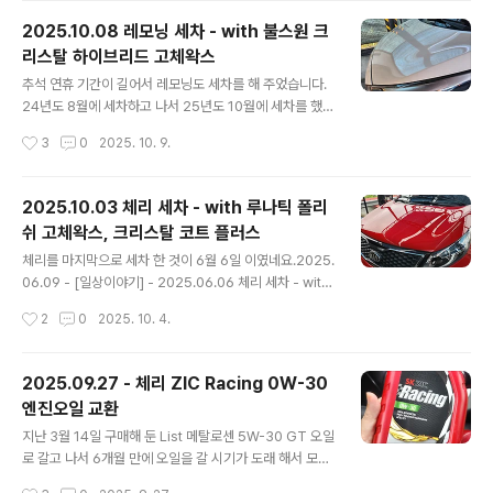
xx PAO1이 PAO 100으로 리뉴얼 했다고 했는데...이놈
2025.10.08 레모닝 세차 - with 불스원 크
의 오일병은 고칠 수 없는건지... 아직 ZIC Racing도 많
리스탈 하이브리드 고체왁스
고... Kixx PAO1도 많은데... 한 상자를 더 주문 했습니다.
글 내용
가격 비교를 좀 해 봤더니... 1리터 기준 7,900원이 최저가
추석 연휴 기간이 길어서 레모닝도 세차를 해 주었습니다.
인 것 같아서 주문 했습니다. (물론 더 찾아보면 더 싼 곳..
24년도 8월에 세차하고 나서 25년도 10월에 세차를 했으
니 1년 2개월만에 세차를 했네요 ㅎㄷㄷ2024.08.26 -
작성시간
3
0
2025. 10. 9.
[일상이야기] - 2024.08.26 레모닝 세차 2024.08.26
레모닝 세차지난 5월 18일 세차 이후 3개월만에 레모닝도
세차해 주었습니다.내부 세차는 힘들어서 못했고... 가을이
2025.10.03 체리 세차 - with 루나틱 폴리
지만 엄청나게 더운 날에 땀을 한 바가지 흘리면서 겉에만
쉬 고체왁스, 크리스탈 코트 플러스
해 주었네요.왁스는 밀린 왁스testdrive.4te.co.kr 그리
글 내용
고 작년 8월에 세차한 기록을 보니, 왁스도 제대로 먹여주
체리를 마지막으로 세차 한 것이 6월 6일 이였네요.2025.
지 않고 오래된 물왁스를 전체적으로 발라 주었기에 도장
06.09 - [일상이야기] - 2025.06.06 체리 세차 - with
면이 형편 없었네요. 너무 오래 되서 기억이 안나고... 그래
크리스탈 버블 카샴푸, 불스원 크리스탈 하이브리드 고체
작성시간
2
0
2025. 10. 4.
서 그냥 고제왁스를 먹여주었다 생각했는데 그게 아니였..
왁스 2025.06.06 체리 세차 - with 크리스탈 버블 카샴
푸, 불스원 크리스탈 하이브리드 고체왁스작년 10월에 손
세차 하고 6월 6일에 세차를 했으니 8개월 만에 세차를 했
2025.09.27 - 체리 ZIC Racing 0W-30
네요.왁스 기운은 이미 다 없어진지 오래 되었지만... 그래
엔진오일 교환
도 기계 세차라도 돌려주면 깨끗하게 보여 그나마 다행이
글 내용
였습니testdrive.4te.co.kr 그 이후로 10월 3일에 추석
지난 3월 14일 구매해 둔 List 메탈로센 5W-30 GT 오일
맞이 세차를 하게 되었으니 4개월 만에 세차를 하게 되었
로 갈고 나서 6개월 만에 오일을 갈 시기가 도래 해서 모스
습니다.오랜만에 세차이니 폼건도 뿌리고...카샴푸도 사용
터프에 가서 갈고 왔습니다.지난 번에는 리스타를 2차로
작성시간