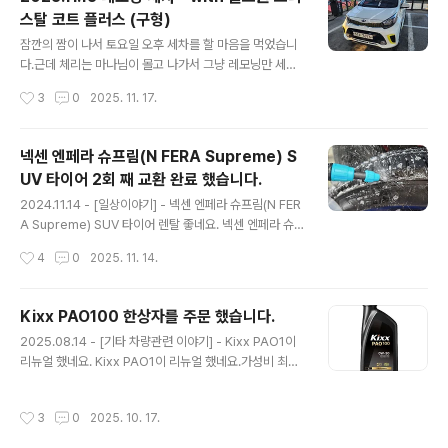
래는 결과물들입니다. 이제 겨울 준비를 마치고 겨울 기간
스탈 코트 플러스 (구형)
동안에는 따뜻할 때 가끔 기계 세차를 돌려 줘야 겠습니다.
글 내용
잠깐의 짬이 나서 토요일 오후 세차를 할 마음을 먹었습니
다.근데 체리는 마나님이 몰고 나가서 그냥 레모닝만 세차
하기로...밀려 있는 왁스들이 많으니 간단하게 세차 후 크리
작성시간
3
0
2025. 11. 17.
스탈 코트 플러스 구형으로 둘러 주었습니다.너무나도 간
단하게 세차해서... 이건 그냥 세차 샷들만... 정말 물, 샴프
로 세차 후 왁스만 발라주고 아무것도 안한 세차였네요. ㅎ
넥센 엔페라 슈프림(N FERA Supreme) S
ㅎ 이로서 간단하게 세차를 마쳤습니다.본넷 안 쪽도 걸래
UV 타이어 2회 째 교환 완료 했습니다.
로 대충 닦아 주고... 오일량이나 색깔도 한 번 찍어보고 나
글 내용
서 돌아 왔네요.겨울이 다가오니 봄까지 세차를 못할 듯 하
2024.11.14 - [일상이야기] - 넥센 엔페라 슈프림(N FER
여 이렇게 모닝은 마무리 할 듯 싶네요. 이제 얼른 체리도
A Supreme) SUV 타이어 렌탈 좋네요. 넥센 엔페라 슈
해 줘야 하는데...
프림(N FERA Supreme) SUV 타이어 렌탈 좋네요.202
작성시간
4
0
2025. 11. 14.
4.03.25 - [일상이야기] - 체리 넥센 엔페라 슈프림(N FE
RA Supreme) SUV 타이어 렌탈기 - 2024.03.23 체
리 넥센 엔페라 슈프림(N FERA Supreme) SUV 타이어
Kixx PAO100 한상자를 주문 했습니다.
렌탈기 - 2024.03.23기존에 체리에 달고 있던... 금호 타
글 내용
2025.08.14 - [기타 차량관련 이야기] - Kixx PAO1이
testdrive.4te.co.kr 작년 이맘 때 마나님이 오른쪽 앞타
리뉴얼 했네요. Kixx PAO1이 리뉴얼 했네요.가성비 최고
이어를 연석을 긁고 와서 한 번 렌탈 보상으로 갈았었습니
인 Kixx PAO1이 리뉴얼 했네요.기존 구구 Kixx PAO1은
다. (위 글 참조)그런데 이번에 마나님과 아들이 처가집을
기유는 좋았지만... 첨가제가 좀 부족한 듯한 느낌이였고...
다녀올 때 아들이 운전을 거의 다 했는데, 도로에 있던 유리
작성시간
3
0
2025. 10. 17.
얼마전까지 쓰던 개선된 PAO1은 첨가제까지 좋아져서 너
병..
무 맘에 들어 하던testdrive.4te.co.kr 위 블로그에서 Ki