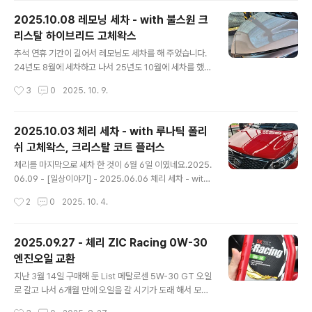
xx PAO1이 PAO 100으로 리뉴얼 했다고 했는데...이놈
2025.10.08 레모닝 세차 - with 불스원 크
의 오일병은 고칠 수 없는건지... 아직 ZIC Racing도 많
리스탈 하이브리드 고체왁스
고... Kixx PAO1도 많은데... 한 상자를 더 주문 했습니다.
글 내용
가격 비교를 좀 해 봤더니... 1리터 기준 7,900원이 최저가
추석 연휴 기간이 길어서 레모닝도 세차를 해 주었습니다.
인 것 같아서 주문 했습니다. (물론 더 찾아보면 더 싼 곳..
24년도 8월에 세차하고 나서 25년도 10월에 세차를 했으
니 1년 2개월만에 세차를 했네요 ㅎㄷㄷ2024.08.26 -
작성시간
3
0
2025. 10. 9.
[일상이야기] - 2024.08.26 레모닝 세차 2024.08.26
레모닝 세차지난 5월 18일 세차 이후 3개월만에 레모닝도
세차해 주었습니다.내부 세차는 힘들어서 못했고... 가을이
2025.10.03 체리 세차 - with 루나틱 폴리
지만 엄청나게 더운 날에 땀을 한 바가지 흘리면서 겉에만
쉬 고체왁스, 크리스탈 코트 플러스
해 주었네요.왁스는 밀린 왁스testdrive.4te.co.kr 그리
글 내용
고 작년 8월에 세차한 기록을 보니, 왁스도 제대로 먹여주
체리를 마지막으로 세차 한 것이 6월 6일 이였네요.2025.
지 않고 오래된 물왁스를 전체적으로 발라 주었기에 도장
06.09 - [일상이야기] - 2025.06.06 체리 세차 - with
면이 형편 없었네요. 너무 오래 되서 기억이 안나고... 그래
크리스탈 버블 카샴푸, 불스원 크리스탈 하이브리드 고체
작성시간
2
0
2025. 10. 4.
서 그냥 고제왁스를 먹여주었다 생각했는데 그게 아니였..
왁스 2025.06.06 체리 세차 - with 크리스탈 버블 카샴
푸, 불스원 크리스탈 하이브리드 고체왁스작년 10월에 손
세차 하고 6월 6일에 세차를 했으니 8개월 만에 세차를 했
2025.09.27 - 체리 ZIC Racing 0W-30
네요.왁스 기운은 이미 다 없어진지 오래 되었지만... 그래
엔진오일 교환
도 기계 세차라도 돌려주면 깨끗하게 보여 그나마 다행이
글 내용
였습니testdrive.4te.co.kr 그 이후로 10월 3일에 추석
지난 3월 14일 구매해 둔 List 메탈로센 5W-30 GT 오일
맞이 세차를 하게 되었으니 4개월 만에 세차를 하게 되었
로 갈고 나서 6개월 만에 오일을 갈 시기가 도래 해서 모스
습니다.오랜만에 세차이니 폼건도 뿌리고...카샴푸도 사용
터프에 가서 갈고 왔습니다.지난 번에는 리스타를 2차로
작성시간