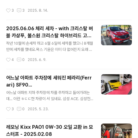
지 좋아져서 너무 맘에 들어 하던 중이였습니다. 그런데 이
작성시간
3
3
2025. 8. 14.
번에 리뉴얼 하면서 모습이 완전히 바꾸게 되었네요. 자세
한 내용은 아래 참고...https://kixxman.com/product_
info_2025_kixx_pao_100 Kixx 엔진오일 킥스파오1
2025.06.06 체리 세차 - with 크리스탈 버
에서 킥스파오100으로 NEW 리뉴얼! (Kixx PAO 100 0
블 카샴푸, 불스원 크리스탈 하이브리드 고체
W-30, 0W-40) - 제품정보 - Kixx 엔프리미엄 엔진오일
글 내용
왁스
의 새로운 기준을 제시했던 Kixx PAO 1(킥스 파오 원)이
작년 10월에 손세차 하고 6월 6일에 세차를 했으니 8개월
새 이름 ‘Kixx PAO 100(킥스 파오 백)’으로 돌아왔습니
만에 세차를 했네요.왁스 기운은 이미 다 없어진지 오래 되
다! 많은 분..
었지만... 그래도 기계 세차라도 돌려주면 깨끗하게 보여 그
작성시간
4
0
2025. 6. 9.
나마 다행이였습니다.물론 수 많은 문콕들 자국은 정말 개
념없는 사람들이 너무나도 많다는 사실을 여과없이 보여주
고 있긴 합니다. ㅠㅠ 그리고 이사 오면서 가지고 있던 막
어느날 아파트 주차장에 세워진 페라리(Ferr
타울들을 어디에 두었는지 기억이 안나서 그냥 겉에만 세
ari) SF90...
차하고... 본넷 안에는 닦아 주지 못했네요.몇 장의 사진만
글 내용
첨부 합니다. 왁스를 바르고 1~2분 정도 지난 다음 버핑을
어느날 아파트 지하 주차장에 차를 주차하고 들어가려는
했습니다. 삼성 ACE. 삼성전자 사업자몰 공식 홍보 파트너
데... 이런 ㅎㄷㄷ한 차량이 서 있네요. 삼성 ACE. 삼성전자
www.samsungebiz.com 본넷 뿐 아니라 차량 전체를
사업자몰 공식 홍보 파트너 www.samsungebiz.com
작성시간
3
0
2025. 5. 23.
모두 다 고체왁스를 먹여 주었습니다. 사이드 가니쉬와 타
차량 가격이 얼마인가 검색해 봤더니...https://naver.m
이어까..
e/5bu0X9WB 2019 페라리 SF90 스트라달레 : 네이버
검색'2019 페라리 SF90 스트라달레'의 네이버 검색 결과
레모닝 Kixx PAO1 0W-30 오일 교환 in 모
입니다.m.search.naver.com 6억 4천만원 이네요.우리
스터프 - 2025.02.08
아파트 보다도 비싼...
글 내용