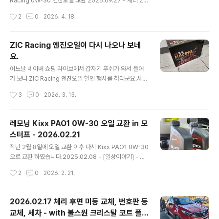
Racing 0W-30 엔진오일 교환 2025.09.27 - 체리 ZI
이였습니다.분명 아래 사진 보내면서 차대번호도 이야기
C Racing 0W-30 엔진오일 교환지난 3월 14일 구매해
작성시간
2
0
2026. 4. 18.
해서 당연..
둔 List 메탈로센 5W-30 GT 오일로 갈고 나서 6개월 만
에 오일을 갈 시기가 도래 해서 모스터프에 가서 갈고 왔습
니다.지난 번에는 리스타를 2차로 갈게 되어서 1차와 크게
ZIC Racing 엔진오일이 다시 나오나 보네
다름testdrive.4te.co.kr 작년 9월에 ZIC Racing 으로
요.
오일 교환 후 7개월만에 다시 오일을 갈았습니다.한 달 전
글 내용
쯤에 7,000km 정도 뛴 것을 보고 모스터프에 예약을 했는
어느날 네이버 쇼핑 라이브에서 갑자기 푸쉬가 와서 들어
데, 한 달만에 1,000km를 넘게 뛰었네요. 8,215km나 뛰
가 보니 ZIC Racing 엔진오일 할인 행사를 하더군요.사실
고 오일을 교환하게 되었네요.ZIC Racing 오일이야 ..
기존에 나오던 ZIC Racing 오일이 재고털이 하면서 마지
작성시간
3
0
2026. 3. 13.
막으로 판다고 해서 산 적이 있었습니다.2024.06.20 -
[일상이야기] - ZIC Racing(레이싱) 엔진 오일 구매 ZIC
Racing(레이싱) 엔진 오일 구매https://brand.naver.c
레모닝 Kixx PAO1 0W-30 오일 교환 in 모
om/skzic/products/7160931301 SK엔무브 지크 레
스터프 - 2026.02.21
이싱 STD 5W-30 1L (ZIC RACING STD) : SK ZIC 엔
글 내용
진오일[SK ZIC 엔진오일] SK ZIC 공식 스토어brand.na
작년 2월 8일에 오일 교환 이후 다시 Kixx PAO1 0W-30
ver.com 구매 좌표는 위에 있습니다. 언제까지 50% 할
으로 교환 하였습니다.2025.02.08 - [일상이야기] - 레
인testdrive.4te.co.kr 기쁜 마음에 얼..
모닝 Kixx PAO1 0W-30 오일 교환 in 모스터프 - 202
작성시간
2
0
2026. 2. 21.
5.02.08 레모닝 Kixx PAO1 0W-30 오일 교환 in 모스
터프 - 2025.02.08작년 3월 2일에 모닝에 진짜 합성 오
일을 갈아 주고 나서 거의 1년이 다 흘렀습니다.지난 번에
2026.02.17 체리 후면 미등 교체, 번호판 등
는 카닥 그래핀 오일이 2통, PEAK 오일 1통, 그리고 몰리
교체, 세차 - with 불스원 크리스탈 코트 플러
그린 한 통으로 교환을 해 주었었는데, 해당 내testdrive.
글 내용