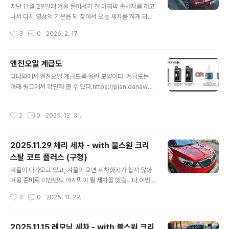
스 (구형)
4te.co.kr 그 때 갈았을 때... 50,493km 였었습니다. 이
지난 11월 29일에 겨울 들어서기 전 마지막 손세차를 하고
번에도 모르고 Trip B를 리셋했지만... 어째든... km를 계
나서 다시 영상의 기온을 되 찾아서 오늘 세차를 하게 되었
산해 보면... 57,353 - 50492 = 6,860k..
습니다.세차를 하기 전에 그 동안 미뤄 두었던 간단한 소모
작성시간
3
0
2026. 2. 17.
폼 교체를 먼저 해 주 었네요.먼저 교체하게 된 것은 지난
번과 마찬가지로 번호판 등 교체 였습니다. 2024.10.21 -
[일상이야기] - 체리 (스포티지R T-GDI) 번호판 등 교체 -
엔진오일 계급도
난이도 하 체리 (스포티지R T-GDI) 번호판 등 교체 - 난이
글 내용
다나와에서 엔진오일 계급도를 올린 모양이다. 계급도는
도 하체리의 번호판등이 두 개 있는데 왼쪽 것이 나간지가
아래 링크에서 확인해 볼 수 있다.https://plan.danawa.
좀 됐습니다.갈아야지 갈아야지 하면서도 못 갈고 있었는
com/info/?nPlanSeq=11800 2025 ver.엔진오일 계
데 마음 먹고 갈게 되었네요. 일단 번호판 등 품번이 무엇인
급도 : 다나와 쇼핑기획전자동차에서 엔진오일은 차량이
지 알아야 해서 WPC 에testdrive.4te.co.kr 지난 번에
작성시간
2
0
2025. 12. 31.
얼마나 부드럽고 안정적으로 달릴 수 있는지 결정하는 핵
는 왼쪽 등이 나갔었는데 이번에는 오른 ..
심 요소 중 하나로, 운전자라면 반드시 신경 써야 할 부분이
다. 하지만, 문제는 제품 종류가 워낙 다양하plan.danaw
2025.11.29 체리 세차 - with 불스원 크리
a.com 그런데 Lista 메탈로센을 만든 김보훈 박사님이 자
스탈 코트 플러스 (구형)
신의 기준대로 다시 재 정리한 영상이 나왔다.아무래도 기
글 내용
존에 작성은 그냥 현장에서 일하는 사람들이 임의로 정리
겨울이 다가오고 있고, 겨울이 오면 세차하기가 쉽지 않아
한 것 같고... 김보훈 박사님은 성분 위주로 제대로 만든 것
겨울 준비로 이번년도 마지막이 될 세차를 했습니다.이번
은 아닐까 생각이 든다.내용은 아래 영상에서 볼 수 있다..
에는 폼건, 샴푸 미트질을 하고 나서, 크리스탈 코트 플러스
작성시간
3
0
2025. 11. 29.
물왁스로 간단하게 물왁싱 해 주고, 타이어와 하단 몰딩부,
유리, 실내 등을 간단하게 세차 해 주었습니다.본넷 안에는
간단하게 물걸래로 닦아 주는 수준... 세차를 다 마치고 아
2025.11.15 레모닝 세차 - with 불스원 크리