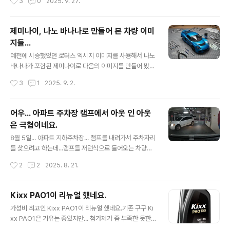
3
0
2025. 9. 27.
해서 한 번 더 닦아 주었습니다. 카샴푸는 일전..
갈게 되어서 1차와 크게 다름없이 좋은 느낌을 받아 따로
블로깅을 하지는 않았습니다만...찍어둔 이미지만 보자면...
이번에는 ZIC Racing 0W-30으로 갈았습니다.그 동안
제미나이, 나노 바나나로 만들어 본 차량 이미
써 보고 싶은 오일이였는데 ZIC에서 특정 정비소에만 납품
지들...
을 하고 인터넷으로는 구매를 할 수 없도록 막아 두어서 사
글 내용
용을 못했는데...ZIC Racing 제품을 단종하게 되면서 물
예전에 시승했었던 로터스 엑시지 이미지를 사용해서 나노
건을 1박스 쟁이게 되어서 이번에 첨으로 교체하게 되었습
바나나가 포함된 제미나이로 다음의 이미지를 만들어 봤습
니다.가장 궁금한 것은... 그동안 써 본 오일중에 가장 부들
니다.중간 중간 말을 못 알아 듣고 원하는 모양이 아니라서
작성시간
3
1
2025. 9. 2.
부들 하다고 느낀 Motul 300V 와 느낌이 어떻게 다..
약간의 수정을 가하긴 했지만 엄청나네요. 그리고 일전에
시승한 페라리 캘리포티아T 도 한 번 해 봄 ㅎㅎ 재미가 들
려서 내 차 체리도 해 봤습니다.원본은 아래 이미지로... 내
어우... 아파트 주차장 램프에서 아웃 인 아웃
친김에 레모닝 까지 한 번... 한 두번 해 보더니... 비슷한 모
은 극혐이네요.
양은 이제 금방 만들어 주네요.AI 가 재미를 떠나서 실용적
글 내용
인 곳에서 어떻게 사용되어질지 궁금하네요.
8월 5일... 아파트 지하주차장... 램프를 내려가서 주차자리
를 찾으려고 하는데...램프를 저런식으로 들어오는 차량이
있어서 엄청 놀랬네요. 이놈 때문에 급브레이크 밟아서 보
작성시간
2
2
2025. 8. 21.
조석에 있던 백팩도 바닥으로 떨어지고...놀래서 클락션 울
렸더니... 방귀뀐 놈이 성낸다고 오히려 다시 클락션 울려서
자기가 뭘 잘못했냐는 식으로 대응 하네요.정말... 조금만
Kixx PAO1이 리뉴얼 했네요.
생각하면 배려하는 운전을 할 수 있을텐데...왜 저런걸까
글 내용
가성비 최고인 Kixx PAO1이 리뉴얼 했네요.기존 구구 Ki
요?정말... 지능이 떨어져서 배려가 없는 걸까요? ㅠㅠ
xx PAO1은 기유는 좋았지만... 첨가제가 좀 부족한 듯한
느낌이였고... 얼마전까지 쓰던 개선된 PAO1은 첨가제까