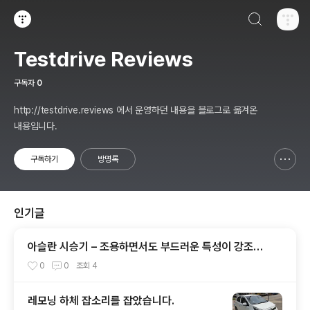
검색하기
티스토리
Testdrive Reviews
구독자
0
http://testdrive.reviews 에서 운영하던 내용을 블로그로 옮겨온
내용입니다.
구독하기
방명록
신고하기 레이어
열기
인기글
아슬란 시승기 – 조용하면서도 부드러운 특성이 강조된
그랜져? - 1부 실내외편
0
0
조회
4
레모닝 하체 잡소리를 잡았습니다.