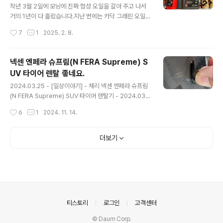
작년 3월 2일에 모닝에 진짜 합성 오일을 갈아 주고 나서
거의 1년이 다 흘렀습니다.지난 번에는 카닥 그래핀 오일이
2통, PEAK 오일 1통, 그리고 몰리그린 한 통으로 교환을
작성시간
7
1
2025. 2. 8.
해 주었었는데, 해당 내용이 궁금하면... 아래 글에서 읽어
볼 수 있습니다.2024.03.02 - [일상이야기] - 레모닝 C
ardoc 4 plus graphene(카닥랩 포플러스 그래핀), PE
넥센 엔페라 슈프림(N FERA Supreme) S
AK, 몰리그린 오일 교환 in 모스터프 - 2024.03.02 이번
UV 타이어 렌탈 좋네요.
에는 Kixx PAO1 0W-30으로 교환을 하였습니다.바로 아
글 내용
래 오일입니다. 기존에도 Kixx PAO1으로 교환한 적이 있
2024.03.25 - [일상이야기] - 체리 넥센 엔페라 슈프림
었는데, 기존은 구형이였고 이번에는 신형으로 갈았습니
(N FERA Supreme) SUV 타이어 렌탈기 - 2024.03.2
다. 그러고 보니 Kixx PAO1을 꾸준히 써왔네요.기존에도
3 체리 넥센 엔페라 슈프림(N FERA Supreme) SUV 타
작성시간
6
1
2024. 11. 14.
몇 번 디자인이 바뀌긴 했지만..
이어 렌탈기 - 2024.03.23기존에 체리에 달고 있던... 금
호 타이어 크루젠이 이제 시간도 오래 흐른거 같고... 고무
도 많이 닳은거 같아서 타이어를 알아보던 중 넥센 타이어
더보기
렌탈 서비스가 있어서 알아보고 교체 하게 되testdrive.4
te.co.kr 위 글에서 볼 수 있듯이 지난 3월에 타이어를 렌
탈하여 잘 타고 다니고 있었습니다.그런데 와이프가 오른
쪽 앞바퀴를 어디 보도블럭 같은 곳에 사이드를 긁었는지
옆 면이 찢어 졌더군요. 넥센 고객센터에 전화해서 렌탈의
보험 적용을 통해 교환이 가능하냐..
의안내
티스토리
로그인
고객센터
© Daum Corp.