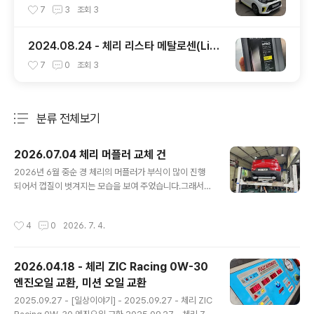
7
3
조회
3
2024.08.24 - 체리 리스타 메탈로센(LiST
A METALLOCENE) 엔진오일 교환
7
0
조회
3
분류 전체보기
주요 글 목록
2026.07.04 체리 머플러 교체 건
글 내용
2026년 6월 중순 경 체리의 머플러가 부식이 많이 진행
되어서 껍질이 벗겨지는 모습을 보여 주었습니다.그래서
애니카랜드 초월점( https://naver.me/xzlzIlCV ) 에 6
월 20일 예약을 잡고 들렀습니다.리프트에 올려 본 다음
작성시간
4
0
2026. 7. 4.
머플러를 보니 아래와 같은 모습을 보여 주었습니다. 머플
러가 2중으로 되어 있는 것 같아 겉의 쇠 부분이 벗겨져도
상관은 없을 것 같은데, 그래도 많이 위험해 보여서 교환을
2026.04.18 - 체리 ZIC Racing 0W-30
하려고 했습니다.근데... 정품은 안나오고 애프터 제품만 있
엔진오일 교환, 미션 오일 교환
다고 하더군요.그리고 애프터 제품은 차대번호를 넣어서
글 내용
본 부품을 찾는 것이 안된다고 하는데, 역시나 우려하던 일
2025.09.27 - [일상이야기] - 2025.09.27 - 체리 ZIC
이...정비사 분이 준비해 놓은 머플러가 스포티지R 디젤 용